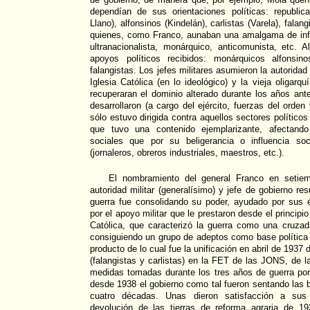
dependían de sus orientaciones políticas: republi
Llano), alfonsinos (Kindelán), carlistas (Varela), falang
quienes, como Franco, aunaban una amalgama de infl
ultranacionalista, monárquico, anticomunista, etc. 
apoyos políticos recibidos: monárquicos alfonsin
falangistas. Los jefes militares asumieron la autoridad
Iglesia Católica (en lo ideológico) y la vieja oligarq
recuperaran el dominio alterado durante los años ante
desarrollaron (a cargo del ejército, fuerzas del orden 
sólo estuvo dirigida contra aquellos sectores polític
que tuvo una contenido ejemplarizante, afectand
sociales que por su beligerancia o influencia soc
(jornaleros, obreros industriales, maestros, etc.).
El nombramiento del general Franco en seti
autoridad militar (generalísimo) y jefe de gobierno res
guerra fue consolidando su poder, ayudado por sus é
por el apoyo militar que le prestaron desde el principio 
Católica, que caracterizó la guerra como una cruzad
consiguiendo un grupo de adeptos como base política 
producto de lo cual fue la unificación en abril de 193
(falangistas y carlistas) en la FET de las JONS, de l
medidas tomadas durante los tres años de guerra por
desde 1938 el gobierno como tal fueron sentando las
cuatro décadas. Unas dieron satisfacción a sus
devolución de las tierras de reforma agraria de 1