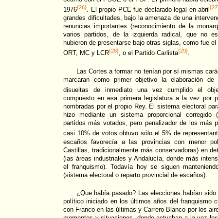
{26}
{27
1976
. El propio PCE fue declarado legal en abril
grandes dificultades, bajo la amenaza de una interven
renuncias importantes (reconocimiento de la monar
varios partidos, de la izquierda radical, que no e
hubieron de presentarse bajo otras siglas, como fue e
{28}
{29}
ORT, MC y LCR
, o el Partido Carlista
.
Las Cortes a formar no tenían por sí mismas cará
marcaran como primer objetivo la elaboración de 
disueltas de inmediato una vez cumplido el obje
compuesto en esa primera legislatura a la vez por p
nombradas por el propio Rey. El sistema electoral par
hizo mediante un sistema proporcional corregido (
partidos más votados, pero penalizador de los más 
casi 10% de votos obtuvo sólo el 5% de representant
escaños favorecía a las provincias con menor pob
Castillas, tradicionalmente más conservadoras) en d
(las áreas industriales y Andalucía, donde más intens
el franquismo). Todavía hoy se siguen manteniend
(sistema electoral o reparto provincial de escaños).
¿Que había pasado? Las elecciones habían sido 
político iniciado en los últimos años del franquismo c
con Franco en las últimas y Carrero Blanco por los air
momentos y situaciones, donde actuaban a la vez los 