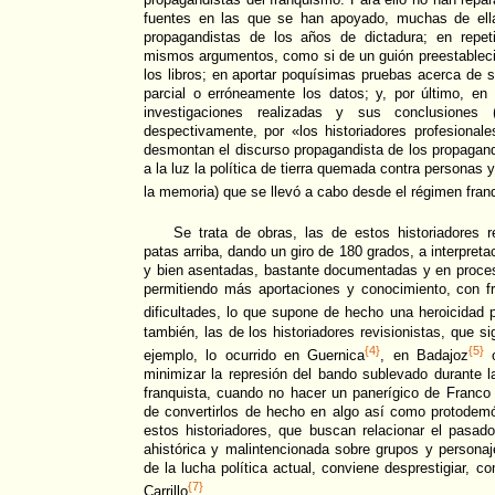
fuentes en las que se han apoyado, muchas de ell
propagandistas de los años de dictadura; en repet
mismos argumentos, como si de un guión preestableci
los libros; en aportar poquísimas pruebas acerca de s
parcial o erróneamente los datos; y, por último, e
investigaciones realizadas y sus conclusione
despectivamente, por «los historiadores profesional
desmontan el discurso propagandista de los propagand
a la luz la política de tierra quemada contra personas 
la memoria) que se llevó a cabo desde el régimen fran
Se trata de obras, las de estos historiadores r
patas arriba, dando un giro de 180 grados, a interpreta
y bien asentadas, bastante documentadas y en proces
permitiendo más aportaciones y conocimiento, con 
dificultades, lo que supone de hecho una heroicidad p
también, las de los historiadores revisionistas, que si
{4}
{5}
ejemplo, lo ocurrido en Guernica
, en Badajoz
o
minimizar la represión del bando sublevado durante l
franquista, cuando no hacer un panerígico de Franco
de convertirlos de hecho en algo así como protodemó
estos historiadores, que buscan relacionar el pasad
ahistórica y malintencionada sobre grupos y persona
de la lucha política actual, conviene desprestigiar,
{7}
Carrillo
.