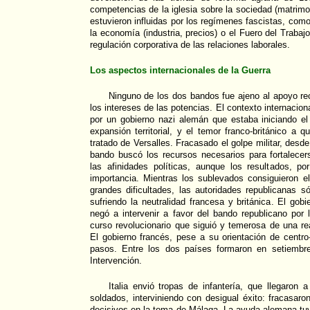
competencias de la iglesia sobre la sociedad (matrimo
estuvieron influidas por los regímenes fascistas, como
la economía (industria, precios) o el Fuero del Traba
regulación corporativa de las relaciones laborales.
Los aspectos internacionales de la Guerra
Ninguno de los dos bandos fue ajeno al apoyo re
los intereses de las potencias. El contexto internacio
por un gobierno nazi alemán que estaba iniciando 
expansión territorial, y el temor franco-británico a 
tratado de Versalles. Fracasado el golpe militar, desde
bando buscó los recursos necesarios para fortalece
las afinidades políticas, aunque los resultados, po
importancia. Mientras los sublevados consiguieron e
grandes dificultades, las autoridades republicanas s
sufriendo la neutralidad francesa y británica. El gob
negó a intervenir a favor del bando republicano por
curso revolucionario que siguió y temerosa de una r
El gobierno francés, pese a su orientación de centro
pasos. Entre los dos países formaron en setiemb
Intervención.
Italia envió tropas de infantería, que llegaron 
soldados, interviniendo con desigual éxito: fracasaro
decisivos en la toma de Málaga. La ayuda alemana tuv