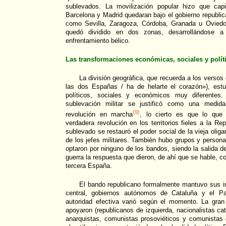
sublevados. La movilización popular hizo que cap
Barcelona y Madrid quedaran bajo el gobierno republic
como Sevilla, Zaragoza, Córdoba, Granada u Oviedo
quedó dividido en dos zonas, desarrollándose a
enfrentamiento bélico.
Las transformaciones económicas, sociales y polít
La división geográfica, que recuerda a los verso
las dos Españas / ha de helarte el corazón»), es
políticos, sociales y económicos muy diferentes
sublevación militar se justificó como una medid
{9}
revolución en marcha
, lo cierto es que lo que
verdadera revolución en los territorios fieles a la R
sublevado se restauró el poder social de la vieja oligar
de los jefes militares. También hubo grupos y perso
optaron por ninguno de los bandos, siendo la salida del
guerra la respuesta que dieron, de ahí que se hable, 
tercera España.
El bando republicano formalmente mantuvo sus in
central, gobiernos autónomos de Cataluña y el Pa
autoridad efectiva varió según el momento. La gran
apoyaron (republicanos de izquierda, nacionalistas ca
anarquistas, comunistas prosoviéticos y comunistas 