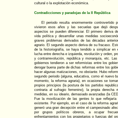
cultural o la explotación económica.
Contradicciones y paradojas de la II República
El periodo resulta enormemente controvertido 
vivieron esos años y las secuelas que dejó despu
aspectos se pueden diferenciar. El primero deriva de
vida política y desarrollar unas medidas socioeco
graves problemas derivados de las décadas anterio
agrario. El segundo aspecto deriva de su fracaso. Est
de la historiografía, se haya tendido a simplicar e
lucha entre derecha e izquierda, revolución y orden, p
y contrarrevolución, república y monarquía, etc. Las
gobiernos tendieron a ser reformistas entre los gobie
derogar buena parte de dichas reformas entre los gob
hacer algunas matizaciones, no obstante. Hubo reform
segundo periodo (alguna, educativa, como el nuevo ba
momento, la reforma agraria), en ocasiones se tomar
propios principios (la postura de los partidos republi
contraria al sufragio femenino), la propia derecha
medidas, en su ideario, demasiado avanzadas (la CE
Fue la movilización de las gentes lo que reflejaría
existente. Por ejemplo, en el caso de la reforma agrari
generó una gran decepción entre el campesinado afect
por grupos políticos obreros, a ocupar frecu
enfrentamientos con los propietarios o fuerzas del or