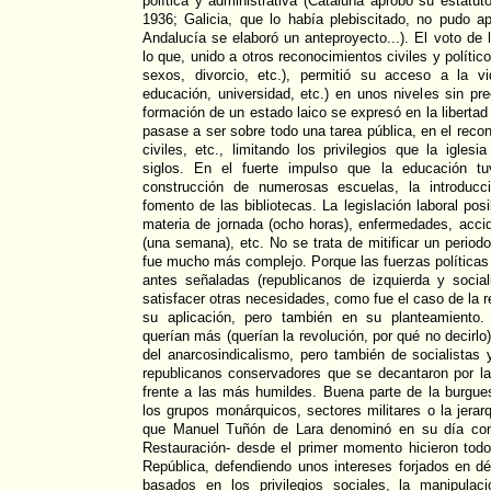
política y administrativa (Cataluña aprobó su estatu
1936; Galicia, que lo había plebiscitado, no pudo apl
Andalucía se elaboró un anteproyecto...). El voto de
lo que, unido a otros reconocimientos civiles y polític
sexos, divorcio, etc.), permitió su acceso a la vid
educación, universidad, etc.) en unos niveles sin p
formación de un estado laico se expresó en la libertad
pasase a ser sobre todo una tarea pública, en el reco
civiles, etc., limitando los privilegios que la igles
siglos. En el fuerte impulso que la educación tu
construcción de numerosas escuelas, la introducc
fomento de las bibliotecas. La legislación laboral pos
materia de jornada (ocho horas), enfermedades, acci
(una semana), etc. No se trata de mitificar un periodo 
fue mucho más complejo. Porque las fuerzas políticas 
antes señaladas (republicanos de izquierda y socia
satisfacer otras necesidades, como fue el caso de la re
su aplicación, pero también en su planteamiento.
querían más (querían la revolución, por qué no decirlo)
del anarcosindicalismo, pero también de socialistas
republicanos conservadores que se decantaron por la
frente a las más humildes. Buena parte de la burgues
los grupos monárquicos, sectores militares o la jerarq
que Manuel Tuñón de Lara denominó en su día com
Restauración- desde el primer momento hicieron todo
República, defendiendo unos intereses forjados en d
basados en los privilegios sociales, la manipulaci