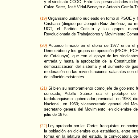
y el sindicato CCOO. Entre las personalidades ind
Calvo Serer, José Vidal-Beneyto o Antonio García-Tr
{19}
Organismo unitario nucleado en torno al PSOE y f
Cristiana (dirigido por Joaquín Ruiz Jiménez, ex mi
UGT, el Partido Carlista y los grupos marxist
Revolucionaria de Trabajadores y Movimiento Comu
{20}
Acuerdo firmado en el otoño de 1977 entre el g
Democrático y los grupos de oposición (PSOE, PC
de Catalunya), que con el apoyo de los sindicat
entrada y hasta la aprobación de la Constitución
democratización del sistema y el aumento de gas
moderación en las reivindicaciones salariales con el 
de inflación existentes.
{21}
Si bien su nombramiento como jefe de gobierno fu
conocido, Adolfo Suárez era el prototipo de 
tardofranquismo: gobernador provincial, en 1968; di
Nacional, en 1969; vicesecretario general del M
secretario general del Movimiento, en diciembre de
julio de 1976.
{22}
Ley aprobada por las Cortes franquistas en novie
la población en diciembre que establecía, entre o
forma en la jefatura del estado, la convocatoria de