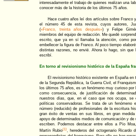
interesadamente el trabajo de quienes realizan una la
conocer más de la historia de los últimos 75 años.
Hace cuatro años leí dos artículos sobre Franco y
el número 45 de esta revista, cuyos autores, J
(
«Franco, treinta años después»
) y Felipe Gimé
miembros del equipo de redacción. Me quedé sorprendi
escrito, que ya en sí llamaba la atención, como p
embellecer la figura de Franco. Al poco tiempo elaboré 
distintas razones, no envié. Ahora lo hago, sin que
escribí.
En torno al revisionismo histórico de la España fr
El revisionismo histórico existente en España en t
de la Segunda República, la Guerra Civil, el Franquismo
los últimos 75 años, es un fenómeno muy curioso por l
como consecuencia, de justificación de determinad
nuestros días, que, en el caso que nos ocupa, se 
políticas conservadoras. Se trata de un fenómeno ed
número (reducido) de profesionales de la escritura hi
gran éxito de ventas en sus libros, en gran medid
apoyo de determinados medios de comunicación y de un
escriben. Podemos destacar entre ellos a Pío Moa
{1}
Martín Rubio
, herederos del octogenario Ricardo d
propagandistas del franquismo. Para ello no han repara