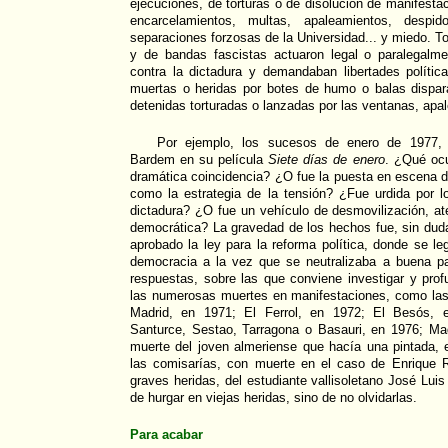
ejecuciones, de torturas o de disolución de manifestac
encarcelamientos, multas, apaleamientos, despido
separaciones forzosas de la Universidad... y miedo. Tod
y de bandas fascistas actuaron legal o paralegalm
contra la dictadura y demandaban libertades polític
muertas o heridas por botes de humo o balas dispar
detenidas torturadas o lanzadas por las ventanas, apal
Por ejemplo, los sucesos de enero de 1977, r
Bardem en su película
Siete días de enero
. ¿Qué oc
dramática coincidencia? ¿O fue la puesta en escena 
como la estrategia de la tensión? ¿Fue urdida por l
dictadura? ¿O fue un vehículo de desmovilización, at
democrática? La gravedad de los hechos fue, sin dud
aprobado la ley para la reforma política, donde se leg
democracia a la vez que se neutralizaba a buena par
respuestas, sobre las que conviene investigar y pro
las numerosas muertes en manifestaciones, como las
Madrid, en 1971; El Ferrol, en 1972; El Besós, en
Santurce, Sestao, Tarragona o Basauri, en 1976; Mad
muerte del joven almeriense que hacía una pintada,
las comisarías, con muerte en el caso de Enrique 
graves heridas, del estudiante vallisoletano José Lui
de hurgar en viejas heridas, sino de no olvidarlas.
Para acabar