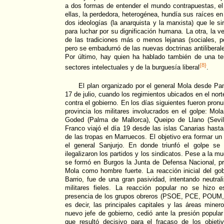
a dos formas de entender el mundo contrapuestas, e
ellas, la perdedora, heterogénea, hundía sus raíces e
dos ideologías (la anarquista y la marxista) que le sir
para luchar por su dignificación humana. La otra, la 
de las tradiciones más o menos lejanas (sociales, polí
pero se embadurnó de las nuevas doctrinas antiliberal
Por último, hay quien ha hablado también de una ter
{8}
sectores intelectuales y de la burguesía liberal
.
El plan organizado por el general Mola desde P
17 de julio, cuando los regimientos ubicados en el no
contra el gobierno. En los días siguientes fueron pron
provincia los militares involucrados en el golpe: Mol
Goded (Palma de Mallorca), Queipo de Llano (Sevil
Franco viajó el día 19 desde las islas Canarias hasta
de las tropas en Marruecos. El objetivo era formar un d
el general Sanjurjo. En donde triunfó el golpe se
ilegalizaron los partidos y los sindicatos. Pese a la mue
se formó en Burgos la Junta de Defensa Nacional, pr
Mola como hombre fuerte. La reacción inicial del gob
Barrio, fue de una gran pasividad, intentando neutral
militares fieles. La reacción popular no se hizo 
presencia de los grupos obreros (PSOE, PCE, POUM,
es decir, las principales capitales y las áreas minero-
nuevo jefe de gobierno, cedió ante la presión popular
que resultó decisivo para el fracaso de los objetiv