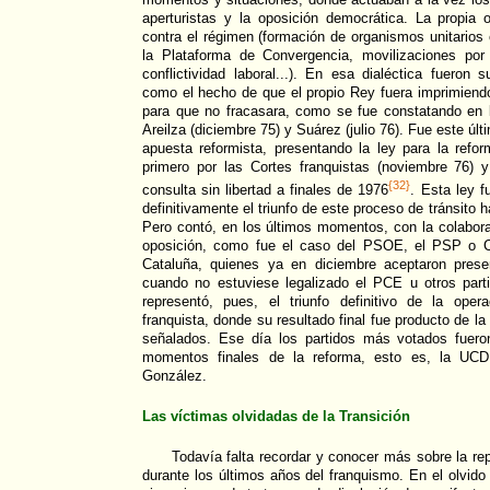
aperturistas y la oposición democrática. La propia 
contra el régimen (formación de organismos unitario
la Plataforma de Convergencia, movilizaciones por
conflictividad laboral...). En esa dialéctica fueron 
como el hecho de que el propio Rey fuera imprimiend
para que no fracasara, como se fue constatando en l
Areilza (diciembre 75) y Suárez (julio 76). Fue este úl
apuesta reformista, presentando la ley para la refo
primero por las Cortes franquistas (noviembre 76)
{32}
consulta sin libertad a finales de 1976
. Esta ley f
definitivamente el triunfo de este proceso de tránsito 
Pero contó, en los últimos momentos, con la colabor
oposición, como fue el caso del PSOE, el PSP o C
Cataluña, quienes ya en diciembre aceptaron prese
cuando no estuviese legalizado el PCE u otros part
representó, pues, el triunfo definitivo de la oper
franquista, donde su resultado final fue producto de la
señalados. Ese día los partidos más votados fuero
momentos finales de la reforma, esto es, la U
González.
Las víctimas olvidadas de la Transición
Todavía falta recordar y conocer más sobre la re
durante los últimos años del franquismo. En el olvid