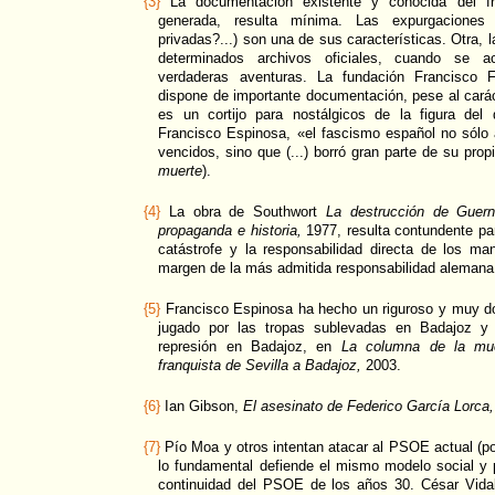
{3}
La documentación existente y conocida del fr
generada, resulta mínima. Las expurgaciones 
privadas?...) son una de sus características. Otra, l
determinados archivos oficiales, cuando se a
verdaderas aventuras. La fundación Francisco F
dispone de importante documentación, pese al caráct
es un cortijo para nostálgicos de la figura del
Francisco Espinosa, «el fascismo español no sólo
vencidos, sino que (...) borró gran parte de su propi
muerte
).
{4}
La obra de Southwort
La destrucción de Guerni
propaganda e historia,
1977, resulta contundente pa
catástrofe y la responsabilidad directa de los ma
margen de la más admitida responsabilidad alemana
{5}
Francisco Espinosa ha hecho un riguroso y muy d
jugado por las tropas sublevadas en Badajoz y 
represión en Badajoz, en
La columna de la muer
franquista de Sevilla a Badajoz,
2003.
{6}
Ian Gibson,
El asesinato de Federico García Lorca,
{7}
Pío Moa y otros intentan atacar al PSOE actual (po
lo fundamental defiende el mismo modelo social y 
continuidad del PSOE de los años 30. César Vidal