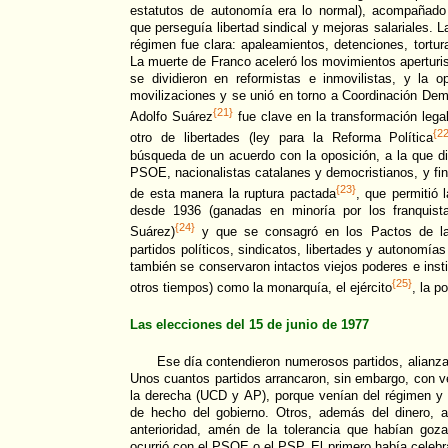
estatutos de autonomía era lo normal), acompañado d
que perseguía libertad sindical y mejoras salariales. L
régimen fue clara: apaleamientos, detenciones, tortur
La muerte de Franco aceleró los movimientos aperturis
se dividieron en reformistas e inmovilistas, y la o
movilizaciones y se unió en torno a Coordinación De
{21}
Adolfo Suárez
fue clave en la transformación legal
{2
otro de libertades (ley para la Reforma Política
búsqueda de un acuerdo con la oposición, a la que div
PSOE, nacionalistas catalanes y democristianos, y f
{23}
de esta manera la ruptura pactada
, que permitió 
desde 1936 (ganadas en minoría por los franquist
{24}
Suárez)
y que se consagró en los Pactos de la 
partidos políticos, sindicatos, libertades y autonomías
también se conservaron intactos viejos poderes e inst
{25}
otros tiempos) como la monarquía, el ejército
, la p
Las elecciones del 15 de junio de 1977
Ese día contendieron numerosos partidos, alianza
Unos cuantos partidos arrancaron, sin embargo, con ve
la derecha (UCD y AP), porque venían del régimen y 
de hecho del gobierno. Otros, además del dinero, a
anterioridad, amén de la tolerancia que habían go
ocurrió con el PSOE o el PSP. El primero había celeb