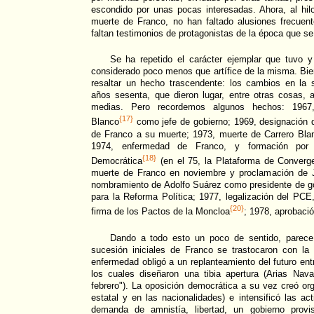
escondido por unas pocas interesadas. Ahora, al hilo 
muerte de Franco, no han faltado alusiones frecue
faltan testimonios de protagonistas de la época que s
Se ha repetido el carácter ejemplar que tuvo y 
considerado poco menos que artífice de la misma. Bie
resaltar un hecho trascendente: los cambios en la
años sesenta, que dieron lugar, entre otras cosas, 
medias. Pero recordemos algunos hechos: 1967
{17}
Blanco
como jefe de gobierno; 1969, designación
de Franco a su muerte; 1973, muerte de Carrero Bla
1974, enfermedad de Franco, y formación por 
{18}
Democrática
(en el 75, la Plataforma de Converg
muerte de Franco en noviembre y proclamación de 
nombramiento de Adolfo Suárez como presidente de go
para la Reforma Política; 1977, legalización del PCE
{20}
firma de los Pactos de la Moncloa
; 1978, aprobació
Dando a todo esto un poco de sentido, parece
sucesión iniciales de Franco se trastocaron con l
enfermedad obligó a un replanteamiento del futuro ent
los cuales diseñaron una tibia apertura (Arias Nava
febrero"). La oposición democrática a su vez creó or
estatal y en las nacionalidades) e intensificó las ac
demanda de amnistía, libertad, un gobierno provis