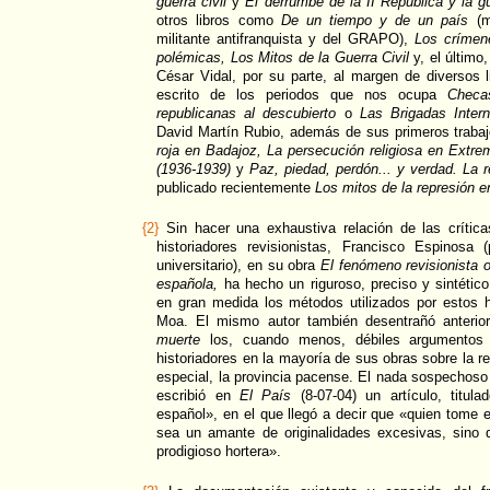
guerra civil
y
El derrumbe de la II República y la g
otros libros como
De un tiempo y de un país
(
militante antifranquista y del GRAPO),
Los crímene
polémicas, Los Mitos de la Guerra Civil
y, el último
César Vidal, por su parte, al margen de diversos 
escrito de los periodos que nos ocupa
Checa
republicanas al descubierto
o
Las Brigadas Intern
David Martín Rubio, además de sus primeros traba
roja en Badajoz,
La persecución religiosa en Extrem
(1936-1939)
y
Paz, piedad, perdón... y verdad. La re
publicado recientemente
Los mitos de la represión en
{2}
Sin hacer una exhaustiva relación de las crítica
historiadores revisionistas, Francisco Espinosa (
universitario), en su obra
El fenómeno revisionista 
española,
ha hecho un riguroso, preciso y sintétic
en gran medida los métodos utilizados por estos h
Moa. El mismo autor también desentrañó anteri
muerte
los, cuando menos, débiles argumentos u
historiadores en la mayoría de sus obras sobre la r
especial, la provincia pacense. El nada sospechoso 
escribió en
El País
(8-07-04) un artículo, titula
español», en el que llegó a decir que «quien tome e
sea un amante de originalidades excesivas, sino q
prodigioso hortera».