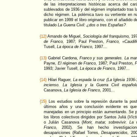
de las interpretaciones históricas acerca del car
sublevados de 1936 y del régimen implantado tras la
dicho régimen. La polémica tuvo su vertiente en n
publicar en 1999 el libro originario, con el añadido 
titulado
La Guerra Civil: ¿dos o tres Españas?
{12}
Amando de Miguel,
Sociología del franquismo,
197
de Franco,
1987; Paul Preston,
Franco, «Caudil
Tusell,
La época de Franco,
1997...
{13}
Gabriel Cardona,
Franco y sus generales. La mani
Payne,
El régimen de Franco,
1987; Paul Preston,
F
1993; Javier Tusell,
La época de Franco,
1997...
{14}
Hilari Raguer,
La espada la cruz (La Iglesia 1936-
incienso. La Iglesia y la Guerra Civil español
Casanova,
La Iglesia de Franco,
2001...
{15}
Los estudios sobre la represión durante la pos
últimos años y una conclusión evidente es que 
manejadas en un principio están aumentando. Se p
los libros colectivos dirigidos por Santos Juliá (
Víct
o Julián Casanova (
Morir, matar, sobrevivir. La
Franco,
2002). Se han hecho investigacion
desapariciones (Rafael Torres,
Desaparecidos,
200