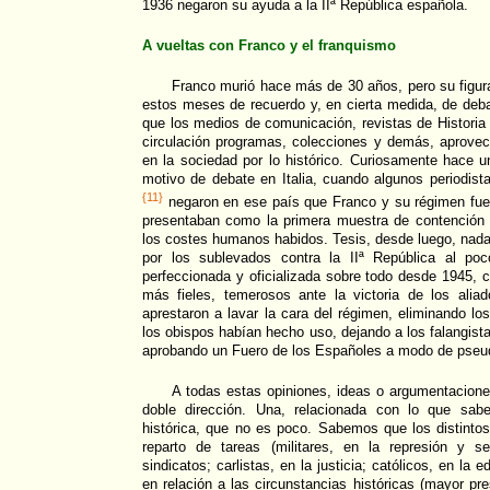
1936 negaron su ayuda a la IIª República española.
A vueltas con Franco y el franquismo
Franco murió hace más de 30 años, pero su figur
estos meses de recuerdo y, en cierta medida, de deba
que los medios de comunicación, revistas de Historia 
circulación programas, colecciones y demás, aprovec
en la sociedad por lo histórico. Curiosamente hace 
motivo de debate en Italia, cuando algunos periodista
{11}
negaron en ese país que Franco y su régimen fuer
presentaban como la primera muestra de contención
los costes humanos habidos. Tesis, desde luego, nada o
por los sublevados contra la IIª República al po
perfeccionada y oficializada sobre todo desde 1945, 
más fieles, temerosos ante la victoria de los alia
aprestaron a lavar la cara del régimen, eliminando lo
los obispos habían hecho uso, dejando a los falangist
aprobando un Fuero de los Españoles a modo de pseud
A todas estas opiniones, ideas o argumentacione
doble dirección. Una, relacionada con lo que sab
histórica, que no es poco. Sabemos que los distinto
reparto de tareas (militares, en la represión y se
sindicatos; carlistas, en la justicia; católicos, en la 
en relación a las circunstancias históricas (mayor pr