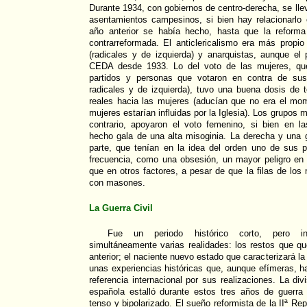
Durante 1934, con gobiernos de centro-derecha, se ll
asentamientos campesinos, si bien hay relacionarlo 
año anterior se había hecho, hasta que la reforma
contrarreformada. El anticlericalismo era más propi
(radicales y de izquierda) y anarquistas, aunque el p
CEDA desde 1933. Lo del voto de las mujeres, que
partidos y personas que votaron en contra de sus 
radicales y de izquierda), tuvo una buena dosis de 
reales hacia las mujeres (aducían que no era el mo
mujeres estarían influidas por la Iglesia). Los grupos 
contrario, apoyaron el voto femenino, si bien en l
hecho gala de una alta misoginia. La derecha y una gr
parte, que tenían en la idea del orden uno de sus p
frecuencia, como una obsesión, un mayor peligro en 
que en otros factores, a pesar de que la filas de los
con masones.
La Guerra Civil
Fue un periodo histórico corto, pero in
simultáneamente varias realidades: los restos que q
anterior; el naciente nuevo estado que caracterizará la
unas experiencias históricas que, aunque efímeras, 
referencia internacional por sus realizaciones. La di
española estalló durante estos tres años de guerra 
tenso y bipolarizado. El sueño reformista de la IIª Re