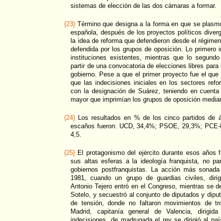
sistemas de elección de las dos cámaras a formar.
{23}
Término que designa a la forma en que se plasmó 
española, después de los proyectos políticos diverg
la idea de reforma que defendieron desde el régimen f
defendida por los grupos de oposición. Lo primero i
instituciones existentes, mientras que lo segund
partir de una convocatoria de elecciones libres para 
gobierno. Pese a que el primer proyecto fue el que re
que las indecisiones iniciales en los sectores ref
con la designación de Suárez, teniendo en cuent
mayor que imprimían los grupos de oposición median
{24}
Los resultados en % de los cinco partidos de á
escaños fueron: UCD, 34,4%; PSOE, 29,3%; PCE-P
4,5.
{25}
El protagonismo del ejército durante esos años 
sus altas esferas a la ideología franquista, no pa
gobiernos postfranquistas. La acción más sonada
1981, cuando un grupo de guardias civiles, dirig
Antonio Tejero entró en el Congreso, mientras se de
Sotelo, y secuestró al conjunto de diputados y dipu
de tensión, donde no faltaron movimientos de tr
Madrid, capitanía general de Valencia, dirigid
indecisiones, de madrugada el rey se dirigió al paí