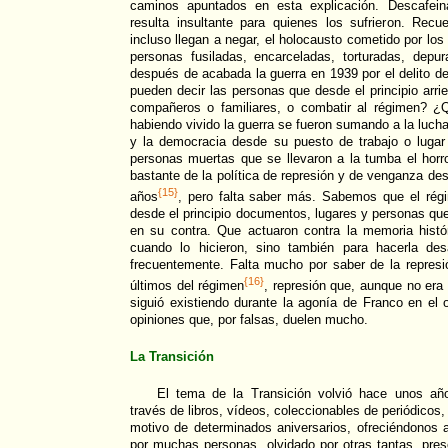
caminos apuntados en esta explicación. Descafein
resulta insultante para quienes los sufrieron. Rec
incluso llegan a negar, el holocausto cometido por lo
personas fusiladas, encarceladas, torturadas, depur
después de acabada la guerra en 1939 por el delito de
pueden decir las personas que desde el principio arri
compañeros o familiares, o combatir al régimen? ¿
habiendo vivido la guerra se fueron sumando a la lucha 
y la democracia desde su puesto de trabajo o lugar
personas muertas que se llevaron a la tumba el horr
bastante de la política de represión y de venganza des
{15}
años
, pero falta saber más. Sabemos que el rég
desde el principio documentos, lugares y personas qu
en su contra. Que actuaron contra la memoria históri
cuando lo hicieron, sino también para hacerla des
frecuentemente. Falta mucho por saber de la represi
{16}
últimos del régimen
, represión que, aunque no era l
siguió existiendo durante la agonía de Franco en el
opiniones que, por falsas, duelen mucho.
La Transición
El tema de la Transición volvió hace unos año
través de libros, vídeos, coleccionables de periódico
motivo de determinados aniversarios, ofreciéndonos 
por muchas personas, olvidado por otras tantas, pre