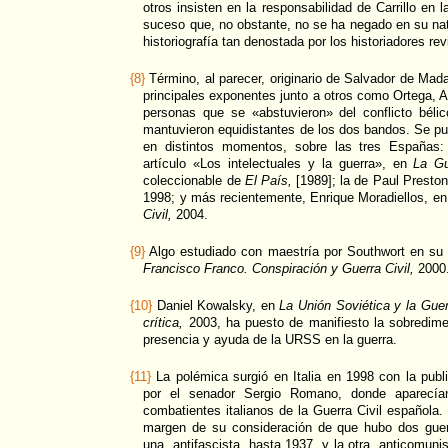
otros insisten en la responsabilidad de Carrillo en
suceso que, no obstante, no se ha negado en su na
historiografía tan denostada por los historiadores rev
{8}
Término, al parecer, originario de Salvador de Mada
principales exponentes junto a otros como Ortega, 
personas que se «abstuvieron» del conflicto bél
mantuvieron equidistantes de los dos bandos. Se pu
en distintos momentos, sobre las tres Españas:
artículo «Los intelectuales y la guerra», en
La Gu
coleccionable de
El País,
[1989]; la de Paul Presto
1998; y más recientemente, Enrique Moradiellos, e
Civil,
2004.
{9}
Algo estudiado con maestría por Southwort en su
Francisco Franco. Conspiración y Guerra Civil,
2000
{10}
Daniel Kowalsky, en
La Unión Soviética y la Guer
crítica,
2003, ha puesto de manifiesto la sobredim
presencia y ayuda de la URSS en la guerra.
{11}
La polémica surgió en Italia en 1998 con la publi
por el senador Sergio Romano, donde aparecía
combatientes italianos de la Guerra Civil española
margen de su consideración de que hubo dos guer
una, antifascista, hasta 1937, y la otra, anticomuni