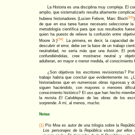
La Historia es una disciplina muy compleja. El co
amplio, que sistematizarlo resulta altamente complica
{33}
hubiera historiadores (Lucien Febvre, Marc Bloch
de que en esa tarea fuese necesario seleccionar la
metodología científica para que sus resultados fues
quien ha puesto de relieve la confusión entre objetiv
{34}
Moore Jr.)
. La primera, es decir, la capacidad de 
descubrir el error, debe ser la base de un trabajo cient
neutralidad, no sería más que una ilusión. El pr
confundiéndolas, cree mostrarse neutral y objet
adulteran, en mayor o menor medida, el conocimiento h
¿Son objetivos los escritores revisionistas? Po
trabajo habría que concluir que evidentemente no. ¿L
historiadoras que en numerosas obras rigurosas y 
siguen haciéndolo, con mayores o menores dificul
conocimiento histórico? El uso que han hecho miembr
la revista
El Catoblepas
de las obras de los escri
sorprende. A mí, al menos, mucho.
Notas
{1}
Pío Moa es autor de una trilogía sobre la Repúblic
Los personajes de la República vistos por ellos