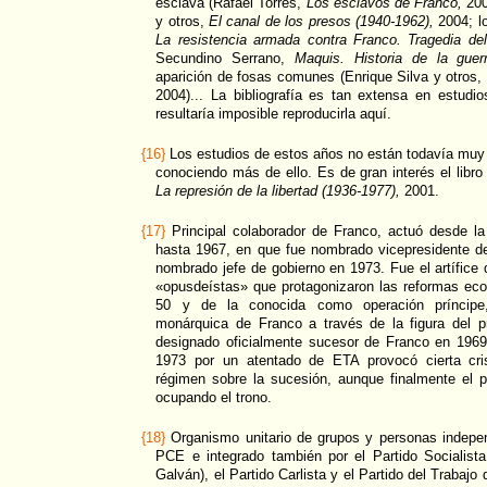
esclava (Rafael Torres,
Los esclavos de Franco,
200
y otros,
El canal de los presos (1940-1962),
2004; l
La resistencia armada contra Franco. Tragedia del 
Secundino Serrano,
Maquis. Historia de la guerri
aparición de fosas comunes (Enrique Silva y otros,
2004)... La bibliografía es tan extensa en estudio
resultaría imposible reproducirla aquí.
{16}
Los estudios de estos años no están todavía muy 
conociendo más de ello. Es de gran interés el libr
La represión de la libertad (1936-1977),
2001.
{17}
Principal colaborador de Franco, actuó desde la 
hasta 1967, en que fue nombrado vicepresidente de
nombrado jefe de gobierno en 1973. Fue el artífice 
«opusdeístas» que protagonizaron las reformas eco
50 y de la conocida como operación príncipe,
monárquica de Franco a través de la figura del p
designado oficialmente sucesor de Franco en 196
1973 por un atentado de ETA provocó cierta cris
régimen sobre la sucesión, aunque finalmente el p
ocupando el trono.
{18}
Organismo unitario de grupos y personas indepen
PCE e integrado también por el Partido Socialista
Galván), el Partido Carlista y el Partido del Trabajo