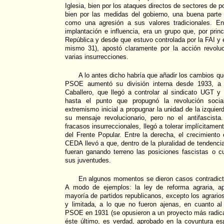
Iglesia, bien por los ataques directos de sectores de p
bien por las medidas del gobierno, una buena parte 
como una agresión a sus valores tradicionales. E
implantación e influencia, era un grupo que, por prin
República y desde que estuvo controlada por la FAI y ex
mismo 31), apostó claramente por la acción revoluci
varias insurrecciones.
A lo antes dicho habría que añadir los cambios qu
PSOE aumentó su división interna desde 1933, a 
Caballero, que llegó a controlar al sindicato UGT y 
hasta el punto que propugnó la revolución soci
extremismo inicial a propugnar la unidad de la izquie
su mensaje revolucionario, pero no el antifascist
fracasos insurreccionales, llegó a tolerar implícitamen
del Frente Popular. Entre la derecha, el crecimiento e
CEDA llevó a que, dentro de la pluralidad de tendenci
fueran ganando terreno las posiciones fascistas o c
sus juventudes.
En algunos momentos se dieron casos contradicto
A modo de ejemplos: la ley de reforma agraria, a
mayoría de partidos republicanos, excepto los agrarios
y limitada, a lo que no fueron ajenas, en cuanto al 
PSOE en 1931 (se opusieron a un proyecto más radica
éste último, es verdad, aprobado en la coyuntura esp