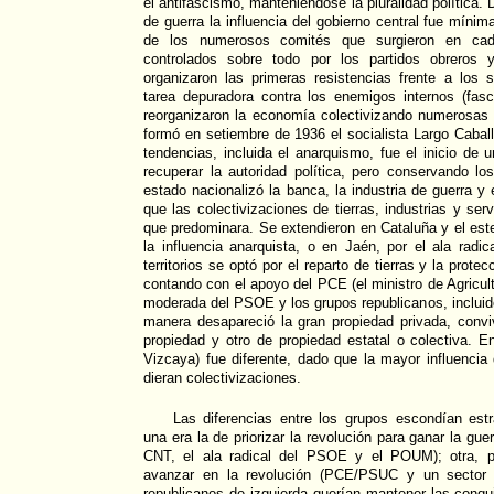
el antifascismo, manteniéndose la pluralidad política
de guerra la influencia del gobierno central fue míni
de los numerosos comités que surgieron en cad
controlados sobre todo por los partidos obreros 
organizaron las primeras resistencias frente a los 
tarea depuradora contra los enemigos internos (fasc
reorganizaron la economía colectivizando numerosas 
formó en setiembre de 1936 el socialista Largo Cabal
tendencias, incluida el anarquismo, fue el inicio d
recuperar la autoridad política, pero conservando lo
estado nacionalizó la banca, la industria de guerra y 
que las colectivizaciones de tierras, industrias y ser
que predominara. Se extendieron en Cataluña y el es
la influencia anarquista, o en Jaén, por el ala rad
territorios se optó por el reparto de tierras y la prot
contando con el apoyo del PCE (el ministro de Agricultu
moderada del PSOE y los grupos republicanos, incluido
manera desapareció la gran propiedad privada, conv
propiedad y otro de propiedad estatal o colectiva. E
Vizcaya) fue diferente, dado que la mayor influenci
dieran colectivizaciones.
Las diferencias entre los grupos escondían estr
una era la de priorizar la revolución para ganar la gue
CNT, el ala radical del PSOE y el POUM); otra, pr
avanzar en la revolución (PCE/PSUC y un sector d
republicanos de izquierda querían mantener las conqu