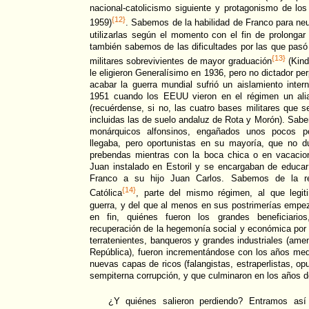
nacional-catolicismo siguiente y protagonismo de lo
{12}
1959)
. Sabemos de la habilidad de Franco para neutr
utilizarlas según el momento con el fin de prolonga
también sabemos de las dificultades por las que pasó
{13}
militares sobrevivientes de mayor graduación
(Kind
le eligieron Generalísimo en 1936, pero no dictador pe
acabar la guerra mundial sufrió un aislamiento inte
1951 cuando los EEUU vieron en el régimen un ali
(recuérdense, si no, las cuatro bases militares que s
incluidas las de suelo andaluz de Rota y Morón). Sabe
monárquicos alfonsinos, engañados unos pocos p
llegaba, pero oportunistas en su mayoría, que no 
prebendas mientras con la boca chica o en vacaci
Juan instalado en Estoril y se encargaban de educa
Franco a su hijo Juan Carlos. Sabemos de la res
{14}
Católica
, parte del mismo régimen, al que legit
guerra, y del que al menos en sus postrimerías emp
en fin, quiénes fueron los grandes beneficiarios
recuperación de la hegemonía social y económica por p
terratenientes, banqueros y grandes industriales (ame
República), fueron incrementándose con los años med
nuevas capas de ricos (falangistas, estraperlistas, o
sempiterna corrupción, y que culminaron en los años de
¿Y quiénes salieron perdiendo? Entramos as