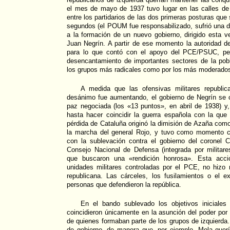
el mes de mayo de 1937 tuvo lugar en las calles de
entre los partidarios de las dos primeras posturas que 
segundos (el POUM fue responsabilizado, sufrió una d
a la formación de un nuevo gobierno, dirigido esta v
Juan Negrín. A partir de ese momento la autoridad de
para lo que contó con el apoyo del PCE/PSUC, per
desencantamiento de importantes sectores de la pobla
los grupos más radicales como por los más moderado
A medida que las ofensivas militares republic
desánimo fue aumentando, el gobierno de Negrín se c
paz negociada (los «13 puntos», en abril de 1938) y, 
hasta hacer coincidir la guerra española con la qu
pérdida de Cataluña originó la dimisión de Azaña como
la marcha del general Rojo, y tuvo como momento 
con la sublevación contra el gobierno del coronel
Consejo Nacional de Defensa (integrada por militares
que buscaron una «rendición honrosa». Esta acció
unidades militares controladas por el PCE, no hizo 
republicana. Las cárceles, los fusilamientos o el ex
personas que defendieron la república.
En el bando sublevado los objetivos iniciale
coincidieron únicamente en la asunción del poder por 
de quienes formaban parte de los grupos de izquierda. E
de gobierno, de manera que, por ejemplo, Mola quería