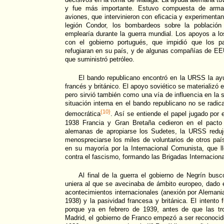
y fue más importante. Estuvo compuesta de armam
aviones, que intervinieron con eficacia y experimenta
legión Condor, los bombardeos sobre la población
emplearía durante la guerra mundial. Los apoyos a l
con el gobierno portugués, que impidió que los pa
refugiaran en su país, y de algunas compañías de E
que suministró petróleo.
El bando republicano encontró en la URSS la ay
francés y británico. El apoyo soviético se materializó 
pero sirvió también como una vía de influencia en la s
situación interna en el bando republicano no se radic
{10}
democrática
. Así se entiende el papel jugado po
1938 Francia y Gran Bretaña cedieron en el pact
alemanas de apropiarse los Sudetes, la URSS redu
menospreciarse los miles de voluntarios de otros paí
en su mayoría por la Internacional Comunista, que l
contra el fascismo, formando las Brigadas Internaciona
Al final de la guerra el gobierno de Negrín busc
uniera al que se avecinaba de ámbito europeo, dado 
acontecimientos internacionales (anexión por Alemani
1938) y la pasividad francesa y británica. El intento 
porque ya en febrero de 1939, antes de que las tr
Madrid, el gobierno de Franco empezó a ser reconocid