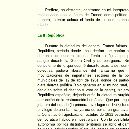
Prefiero, no obstante, centrarme en mi interpreta
relacionados con la figura de Franco como político
manera, intentar aclarar el fondo de los comentario
citado.
La II República
Durante la dictadura del general Franco fuimos i
República, periodo donde –nos decían– se habían 
demonios de nuestra historia. Tenía su lógica, por
sangre durante la Guerra Civil y su postguerra. 
consciente de lo que ocurrió durante esos años, com
colectiva pudiera liberarnos del fantasma que 
movilizaciones de importantes sectores de la pob
municipales del 12 de abril de 1931, donde los parti
clara derrota política (sólo ganaron en el mundo rural
decidían sobre el destino y voto de la gente), hiciero
República española, dejando atrás la dictadura surgid
corrupción de la restauración borbónica. Que por segu
jefatura del estado (la primera tuvo lugar en 1873) fue
privilegio de una familia, ya era de por sí un gran a
la Constitución aprobada en octubre de 1931 estructur
democrático habido en nuestro país. Con la posibilid
autonomía por los distintos territorios se abrió el c