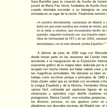
Sanz-Bachiller para la creación de Auxilio de Invier
juvenil de María Paz Unciti, fundadora de Auxilio Azul
cuando intentaba esconder a un falangista en un
inmolada en un lugar de la noche. Finalmente terminó 
«A vosotros directamente, camaradas de Madrid a q
todos los que erais nuestros por unidad de misión, por
en la meta; a vosotros, que encuadrados dentro de nu
pujantes, seguiréis luchando por una España mejor 
Obra de Hermandad de FET y de las JONS, saludamo
{10
bienhallados, con el más vibrante ¡Arriba España!»
A últimos de junio de 1939 viaja con Mercede
donde toman parte en las reuniones del Comité Inte
asistiendo a la inauguración de la Exposición Interna
exponente gráfico de la magna labor realizada por la 
acogido con mucho interés por haber sabido crear y des
tan magníficas actividades. No obstante su labor en 
trabajo como escritora porque a principios de 1940 
título
¡Quién sabe!
que es recibido con excelente críti
la Lengua Española y de la Historia, Fernández Alma
«prosa fácil, coloreada por oportunas figuras de ex
situaciones y episodios cuyo desfile mantiene viv
protagonista, Marisa Castell, vive extrañas peripecias
los diversos sucesos, se nos aparece como un vas
plataforma nos descubre escenas del Madrid rojo: el