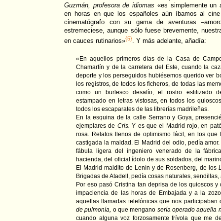
Guzmán, profesora de idiomas
«es simplemente un a
en horas en que los españoles aún íbamos al cine
cinematógrafo con su gama de aventuras –amorosas
estremeciese, aunque sólo fuese brevemente, nuestr
{5}
en cauces rutinarios»
. Y más adelante, añadía:
«En aquellos primeros días de la Casa de Campo
Chamartín y de la carretera del Este, cuando la c
deporte y los perseguidos hubiésemos querido ver bo
los registros, de todos los ficheros, de todas las mem
como un burlesco desafío, el rostro estilizado 
estampado en letras vistosas, en todos los quioscos
todos los escaparates de las librerías madrileñas.
En la esquina de la calle Serrano y Goya, presenc
ejemplares de
Cris.
Y es que el Madrid rojo, en paté
rosa. Relatos llenos de optimismo fácil, en los que l
castigada la maldad. El Madrid del odio, pedía amor. 
fábula ligera del ingeniero venerado de la fábri
hacienda, del oficial ídolo de sus soldados, del marino
El Madrid maldito de Lenín y de Rosenberg, de los
Brigadas de Atadell, pedía cosas naturales, sendillas,
Por eso pasó Cristina tan deprisa de los quioscos y d
impaciencia de las horas de Embajada y a la zozob
aquellas llamadas telefónicas que nos participaban
de pulmonía,
o que mengano
sería operado aquella 
cuando alguna voz forzosamente frívola que me dec