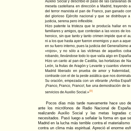
Auxilio Social y describió el paso de las caravanas d
meseta castellana en dirección a Madrid, trayendo a 
del terror marxista el pan de Franco, pan ganado co
del glorioso Ejército nacional y que se distribuye 
justicia, serena pero inflexible.
Hizo patente la tristeza que le producía hallar en n
familiares y amigos, que contestan a las voces de los
heroico, sin que tanto y tanto crimen impide que el au
ni a los que hasta ayer fueron enemigos y aun a aque
en su fuero interno, pues la justicia del Generalísimo
«rojos», y no sólo a las víctimas de aquellos cob
robando, llevándose todo lo que valía algo en España
Hizo un canto al pan de Castilla, las hortalizas de Na
León, la frutas de Aragón y Levante y cuantos vívere
Madrid liberado en prueba de amor y fraternidad,
contraste con el de la peste asiática que nos dominab
Su oración, empezada con un vibrante ¡Arriba Españ
¡Franco, Franco, Franco!, fue una demostración de la 
{9}
servicios de Auxilio Social.»
Pocos días más tarde nuevamente hace uso de 
ante los micrófonos de Radio Nacional de España.
realizando Auxilio Social y las metas logradas
necesitados. Pasó luego a señalar la forma en que s
Madrid en la lucha más terrible contra el materialis
contra un clima más espiritual. Apreció el enorme es