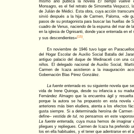
mismo año publica la novela
El tiempo vuelve
c
Monsagro, es el fiel retrato de Simonetta Vespucci, l
de Julián de Médici. Esta obra, cuya acción transcurr
sirvió después a la hija de Carmen, Paloma, «de guí
pasos de su protagonista para buscar las huellas de
cuadro de Venus, naciendo de la espuma del mar de la 
en la iglesia de Ognisanti, donde yace enterrada en e
{15}
y sus descendientes»
.
En noviembre de 1946 tuvo lugar en Paracuellos
del Hogar Escolar de Auxilio Social Batalla del Jar
antiguo palacio del duque de Medinaceli con una c
niños. El delegado nacional de Auxilio Social, Mart
Carmen de Icaza asistieron a la inauguración aco
Gobernación Blas Pérez González.
La fuente enterrada
es su siguiente novela que se 
vida de Irene Quiroga, desde su infancia a su madur
Fernández Almagro que la encuentra ágil y resuelta 
porque la autora se ha propuesto en esta novela «
anteriores más bien eludiera, atenta a los efectos fá
gusta siempre. Si a determinada heroína de Carmen
define–
vestida de tul,
no pensamos en este vaporoso 
La fuente enterrada,
cuya musa hemos de imaginar co
pliegues y repliegues. Carmen de Icaza ha preferido
los en ella habituales, y el tener que adentrarse en e