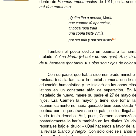
dentro de
Poemas impersonales
de 1911, en la secc
así dan comienzo
:
¡Quién iba a pensar, María
que cuando tú apareciste,
tu boca rosa traía
una copla triste y mía
{1}
por ser mía y por ser triste!
También el poeta dedicó un poema a la herm
titulado:
A Ana María (El color de sus ojos): Ana, tú t
de tu hermana,/por tanto, tus ojos son / ojos de color
Con su padre, que había sido nombrado ministro p
traslada toda la familia a la capital alemana donde 
educación humanística y se iniciará en las obras clás
latinos en un constante afán de superación. En 
instalado de nuevo, muere su padre el 27 de mayo de
hijos. Era Carmen la mayor y tiene que tomar las
económicamente no había quedado bien pues desde Mé
política por la que atravesaba el país, no les llegab
viuda tenía derecho. Así, pues, Carmen comenzó a 
posteriormente lo haría también en los diarios
Ya,
don
reportajes bajo el título: «¿Qué hacemos a favor de l
la revista
Blanco y Negro.
Con sólo dieciséis años e