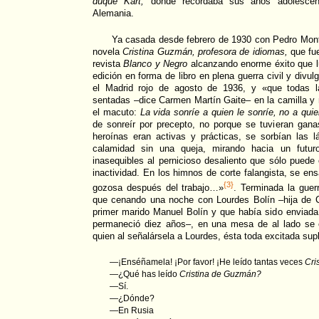
duque Kart,
donde recordaba sus años adolescen
Alemania.
Ya casada desde febrero de 1930 con Pedro Mont
novela
Cristina Guzmán, profesora de idiomas,
que fue
revista
Blanco y Negro
alcanzando enorme éxito que l
edición en forma de libro en plena guerra civil y divu
el Madrid rojo de
agosto de 1936, y «que todas l
sentadas –dice Carmen Martín Gaite– en la camilla y
el macuto:
La vida sonríe a quien le sonríe, no a qu
de sonreír por precepto, no porque se tuvieran gana
heroínas eran activas y prácticas, se sorbían las l
calamidad sin una queja, mirando hacia un futur
inasequibles al pernicioso desaliento que sólo puede 
inactividad. En los himnos de corte falangista, se en
{3}
gozosa después del trabajo…»
. Terminada la gue
que cenando una noche con Lourdes Bolín –hija de 
primer marido Manuel Bolín y que había sido enviad
permaneció diez años–, en una mesa de al lado se
quien al señalársela a Lourdes, ésta toda excitada supl
—¡Enséñamela! ¡Por favor! ¡He leído tantas veces
Cri
—¿Qué has leído
Cristina de Guzmán?
—Sí.
—¿Dónde?
—En Rusia