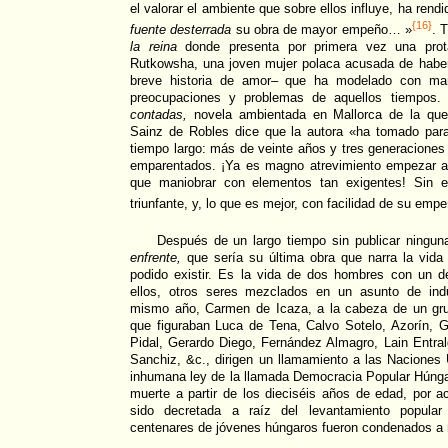
el valorar el ambiente que sobre ellos influye, ha ren
{16}
fuente desterrada
su obra de mayor empeño… »
. 
la reina
donde presenta por primera vez una prot
Rutkowsha, una joven mujer polaca acusada de habe
breve historia de amor– que ha modelado con man
preocupaciones y problemas de aquellos tiempos
contadas,
novela ambientada en Mallorca de la que el
Sainz de Robles dice que la autora «ha tomado par
tiempo largo: más de veinte años y tres generaciones
emparentados. ¡Ya es magno atrevimiento empezar a 
que maniobrar con elementos tan exigentes! Sin e
triunfante, y, lo que es mejor, con facilidad de su em
Después de un largo tiempo sin publicar ningu
enfrente,
que sería su última obra que narra la vid
podido existir. Es la vida de dos hombres con un d
ellos, otros seres mezclados en un asunto de ind
mismo año, Carmen de Icaza, a la cabeza de un grup
que figuraban Luca de Tena, Calvo Sotelo, Azorín,
Pidal, Gerardo Diego, Fernández Almagro, Lain Entra
Sanchiz, &c., dirigen un llamamiento a las Naciones 
inhumana ley de la llamada Democracia Popular Húnga
muerte a partir de los dieciséis años de edad, por ac
sido decretada a raíz del levantamiento popula
centenares de jóvenes húngaros fueron condenados a 