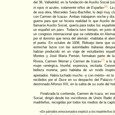
del 36, Valladolid, en la fundación de Auxilio Social (
si
{6}
ni rojos ni azules, solamente niños de España»
. La
de esa obra, Mercedes Sanz-Bachiller, lo dejó muy cl
con Carmen de Icaza». Ambas trabajaron noche y día 
guerra para que se hiciera realidad lo que Auxilio d
llamarse Auxilio Social, quería para todos los españole
un español sin pan». Todavía tuvo tiempo, en junio de
un congreso internacional que se celebraba en Alema
por el dominio que tenía del alemán: «hablaba el ale
el poeta. En octubre de 1938, Ridruejo tiene que via
estrechar lazos con las autoridades italianas des
habían producido en un viaje de estudiantes espa
Montes y José María Pemán, formaban parte de la 
{7}
Rivera, Carmen Werner y Carmen de Icaza»
a la q
mujer «enérgica, triunfal, expresiva, recitada. Con
belleza morena, pero hablaba de un modo irrupt
apretados. Había luchado mucho –y con mérito– en la 
recibidos por el
Duce
en su despacho del Palazzo Ve
destronado Alfonso XIII, en la salita de su
suite
del ho
Finalizada la contienda, Carmen de Icaza, en es
Social, dirigió desde los micrófonos de Unión Radio 
madrileños, recogidas por todos los medios de la capi
«En párrafos emocionados explicó a los madrileños l