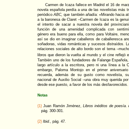
Carmen de Icaza fallece en Madrid el 16 de mar
novela española perdía a una de las novelistas más t
periódico
ABC,
que también añadía: «Mirando hacia atr
a la baronesa de Claret –Carmen de Icaza es la genu
el intento de sacar a nuestra novela del provinci
función de una amenidad complicada con sentimie
género era bueno para ella, como para Voltaire, meno
así se dio en imaginar caballeros de caballeresca an
soñadoras, vidas románticas y sucesos distraídos. La
relaciones sociales de alto bordo son el tema –muc
libros que dieron la vuelta al mundo y el cine reflejó 
También uno de los fundadores de Falange Española, 
largo artículo a la escritora, pero ni una línea a la
embargo, Paloma Montojo en el primer aniversari
recuerda, además de su gusto como novelista, s
nacional de Auxilio Social –una obra muy querida por
desde ese puesto, a favor de los más desfavorecidos.
Notas
{1}
Juan Ramón Jiménez,
Libros inéditos de poesía
.
pág. 300-301.
{2}
Ibid.,
pág. 47.