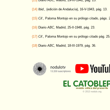
{13}
Diario
ABC,
Madrid, 29-XI-1942, pág. 25.
{14}
Ibid.,
(edición de Andalucía), 16-V-1943, pág. 13.
{15}
Cif.,
Paloma Montojo en su prólogo citado, págs. 
{16}
Diario
ABC,
Madrid, 25-II-1948, pág. 23.
{17}
Cif.,
Paloma Montojo en su prólogo citado pág. 25
{18}
Diario
ABC,
Madrid, 18-III-1979, pág. 36.
© 2013 nodulo.org