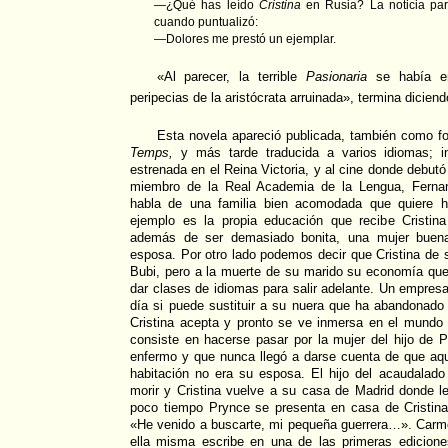
—¿Qué has leído
Cristina
en Rusia? La noticia par
cuando puntualizó:
—Dolores me prestó un ejemplar.
«Al parecer, la terrible
Pasionaria
se había em
peripecias de la aristócrata arruinada», termina dicie
Esta novela apareció publicada, también como foll
Temps,
y más tarde traducida a varios idiomas; inc
estrenada en el Reina Victoria, y al cine donde debutó
miembro de la Real Academia de la Lengua, Ferna
habla de una familia bien acomodada que quiere
ejemplo es la propia educación que recibe Cristi
además de ser demasiado bonita, una mujer buen
esposa. Por otro lado podemos decir que Cristina de s
Bubi, pero a la muerte de su marido su economía que
dar clases de idiomas para salir adelante. Un empresa
día si puede sustituir a su nuera que ha abandonado 
Cristina acepta y pronto se ve inmersa en el mundo d
consiste en hacerse pasar por la mujer del hijo de
enfermo y que nunca llegó a darse cuenta de que aqu
habitación no era su esposa. El hijo del acaudalad
morir y Cristina vuelve a su casa de Madrid donde le
poco tiempo Prynce se presenta en casa de Cristina
«He venido a buscarte, mi pequeña guerrera…». Carme
ella misma escribe en una de las primeras edicione