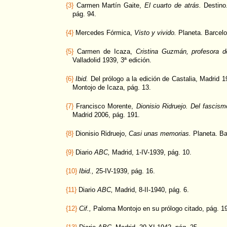
{3}
Carmen Martín Gaite,
El cuarto de atrás.
Destino.
pág. 94.
{4}
Mercedes Fórmica,
Visto y vivido.
Planeta. Barcelo
{5}
Carmen de Icaza,
Cristina Guzmán, profesora d
Valladolid 1939, 3ª edición.
{6}
Ibid.
Del prólogo a la edición de Castalia, Madrid 1
Montojo de Icaza, pág. 13.
{7}
Francisco Morente,
Dionisio Ridruejo. Del fascism
Madrid 2006, pág. 191.
{8}
Dionisio Ridruejo,
Casi unas memorias.
Planeta. Ba
{9}
Diario
ABC,
Madrid, 1-IV-1939, pág. 10.
{10}
Ibid.,
25-IV-1939, pág. 16.
{11}
Diario
ABC,
Madrid, 8-II-1940, pág. 6.
{12}
Cif.,
Paloma Montojo en su prólogo citado, pág. 19