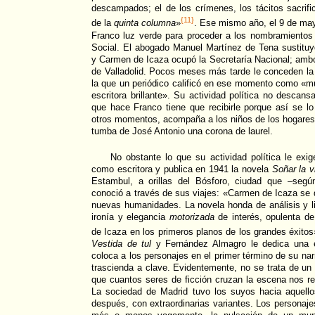
descampados; el de los crímenes, los tácitos sacrifi
{11}
de la
quinta columna
»
. Ese mismo año, el 9 de mayo
Franco luz verde para proceder a los nombramientos 
Social. El abogado Manuel Martínez de Tena sustituy
y Carmen de Icaza ocupó la Secretaría Nacional; ambos
de Valladolid. Pocos meses más tarde le conceden la
la que un periódico calificó en ese momento como «muj
escritora brillante». Su actividad política no descansa
que hace Franco tiene que recibirle porque así se l
otros momentos, acompaña a los niños de los hogares 
tumba de José Antonio una corona de laurel.
No obstante lo que su actividad política le exi
como escritora y publica en 1941 la novela
Soñar la v
Estambul, a orillas del Bósforo, ciudad que –segú
conoció a través de sus viajes: «Carmen de Icaza se
nuevas humanidades. La novela honda de análisis y l
ironía y elegancia
motorizada
de interés, opulenta de
de Icaza en los primeros planos de los grandes éxitos
Vestida de tul
y Fernández Almagro le dedica una e
coloca a los personajes en el primer término de su na
trascienda a clave. Evidentemente, no se trata de u
que cuantos seres de ficción cruzan la escena nos rec
La sociedad de Madrid tuvo los suyos hacia aquel
después, con extraordinarias variantes. Los personaj