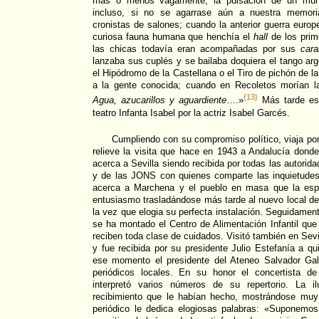
más o menos vagamente, la pulsación de un mund
incluso, si no se agarrase aún a nuestra memor
cronistas de salones; cuando la anterior guerra europ
curiosa fauna humana que henchía el
hall
de los prim
las chicas todavía eran acompañadas por sus
cara
lanzaba sus cuplés y se bailaba doquiera el tango arg
el Hipódromo de la Castellana o el Tiro de pichón de
a la gente conocida; cuando en Recoletos morían l
{13}
Agua, azucarillos y aguardiente
….»
Más tarde esa
teatro Infanta Isabel por la actriz Isabel Garcés.
Cumpliendo con su compromiso político, viaja por
relieve la visita que hace en 1943 a Andalucía dond
acerca a Sevilla siendo recibida por todas las autorid
y de las JONS con quienes comparte las inquietudes 
acerca a Marchena y el pueblo en masa que la espe
entusiasmo trasladándose más tarde al nuevo local de 
la vez que elogia su perfecta instalación. Seguidament
se ha montado el Centro de Alimentación Infantil que 
reciben toda clase de cuidados. Visitó también en Sevi
y fue recibida por su presidente Julio Estefanía a 
ese momento el presidente del Ateneo Salvador Gall
periódicos locales. En su honor el concertista de
interpretó varios números de su repertorio. La il
recibimiento que le habían hecho, mostrándose muy
periódico le dedica elogiosas palabras: «Suponemo