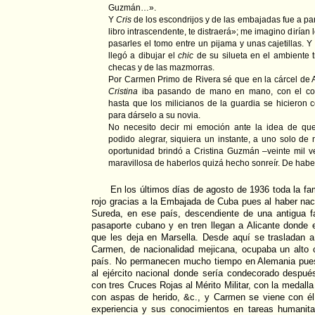
Guzmán…».
Y
Cris
de los escondrijos y de las embajadas fue a par
libro intrascendente, te distraerá»; me imagino dirían l
pasarles el tomo entre un pijama y unas cajetillas. Y
llegó a dibujar el
chic
de su silueta en el ambiente t
checas y de las mazmorras.
Por Carmen Primo de Rivera sé que en la cárcel de A
Cristina
iba pasando de mano en mano, con el com
hasta que los milicianos de la guardia se hicieron c
para dárselo a su novia.
No necesito decir mi emoción ante la idea de qu
podido alegrar, siquiera un instante, a uno solo de 
oportunidad brindó a Cristina Guzmán –veinte mil v
maravillosa de haberlos quizá hecho sonreír. De hab
En los últimos días de agosto de 1936 toda la fam
rojo gracias a la Embajada de Cuba pues al haber na
Sureda, en ese país, descendiente de una antigua f
pasaporte cubano y en tren llegan a Alicante donde
que les deja en Marsella. Desde aquí se trasladan 
Carmen, de nacionalidad mejicana, ocupaba un alto
país. No permanecen mucho tiempo en Alemania pues
al ejército nacional donde sería condecorado despu
con tres Cruces Rojas al Mérito Militar, con la medalla
con aspas de herido, &c., y Carmen se viene con é
experiencia y sus conocimientos en tareas humanitar