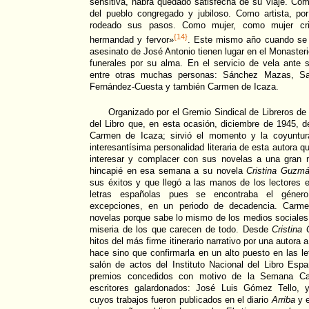
sensitiva, habrá quedado satisfecha de su viaje. Como
del pueblo congregado y jubiloso. Como artista, por
rodeado sus pasos. Como mujer, como mujer cris
{14}
hermandad y fervor»
. Este mismo año cuando se c
asesinato de José Antonio tienen lugar en el Monaster
funerales por su alma. En el servicio de vela ante 
entre otras muchas personas: Sánchez Mazas, San
Fernández-Cuesta y también Carmen de Icaza.
Organizado por el Gremio Sindical de Libreros d
del Libro que, en esta ocasión, diciembre de 1945, de
Carmen de Icaza; sirvió el momento y la coyuntura
interesantísima personalidad literaria de esta autora q
interesar y complacer con sus novelas a una gran 
hincapié en esa semana a su novela
Cristina Guzm
sus éxitos y que llegó a las manos de los lectores 
letras españolas pues se encontraba el género 
excepciones, en un periodo de decadencia. Carme
novelas porque sabe lo mismo de los medios sociales 
miseria de los que carecen de todo. Desde
Cristina
hitos del más firme itinerario narrativo por una autora
hace sino que confirmarla en un alto puesto en las l
salón de actos del Instituto Nacional del Libro Espa
premios concedidos con motivo de la Semana Ca
escritores galardonados: José Luis Gómez Tello, 
cuyos trabajos fueron publicados en el diario
Arriba
y e