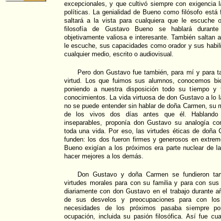
excepcionales, y que cultivó siempre con exigencia l
políticas. La genialidad de Bueno como filósofo está
saltará a la vista para cualquiera que le escuche o
filosofía de Gustavo Bueno se hablará durant
objetivamente valiosa e interesante. También saltan a
le escuche, sus capacidades como orador y sus habil
cualquier medio, escrito o audiovisual.
Pero don Gustavo fue también, para mí y para ta
virtud. Los que fuimos sus alumnos, conocemos bie
poniendo a nuestra disposición todo su tiempo y 
conocimientos. La vida virtuosa de don Gustavo a lo
no se puede entender sin hablar de doña Carmen, su 
de los vivos dos días antes que él. Hablando 
inseparables, proponía don Gustavo su analogía co
toda una vida. Por eso, las virtudes éticas de doñ
funden: los dos fueron firmes y generosos en extre
Bueno exigían a los próximos era parte nuclear de l
hacer mejores a los demás.
Don Gustavo y doña Carmen se fundieron tam
virtudes morales para con su familia y para con sus
diariamente con don Gustavo en el trabajo durante a
de sus desvelos y preocupaciones para con los
necesidades de los próximos pasaba siempre por
ocupación, incluida su pasión filosófica. Así fue c