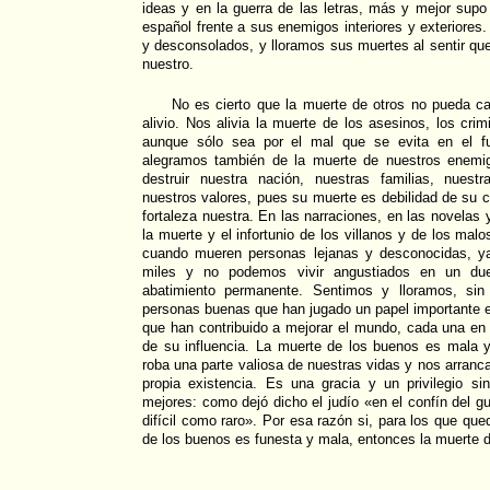
ideas y en la guerra de las letras, más y mejor sup
español frente a sus enemigos interiores y exteriores
y desconsolados, y lloramos sus muertes al sentir q
nuestro.
No es cierto que la muerte de otros no pueda ca
alivio. Nos alivia la muerte de los asesinos, los crim
aunque sólo sea por el mal que se evita en el f
alegramos también de la muerte de nuestros enemig
destruir nuestra nación, nuestras familias, nuest
nuestros valores, pues su muerte es debilidad de su c
fortaleza nuestra. En las narraciones, en las novelas 
la muerte y el infortunio de los villanos y de los ma
cuando mueren personas lejanas y desconocidas, y
miles y no podemos vivir angustiados en un du
abatimiento permanente. Sentimos y lloramos, sin
personas buenas que han jugado un papel importante e
que han contribuido a mejorar el mundo, cada una en
de su influencia. La muerte de los buenos es mala y
roba una parte valiosa de nuestras vidas y nos arranc
propia existencia. Es una gracia y un privilegio si
mejores: como dejó dicho el judío «en el confín del g
difícil como raro». Por esa razón si, para los que qu
de los buenos es funesta y mala, entonces la muerte d