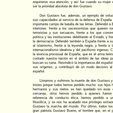
requirieron esa atención, y así fue cuando su mujer
ser la prioridad absoluta de don Gustavo.
Don Gustavo fue, además, un ejemplo de virtud
sus capacidades al servicio de la defensa de España 
importante campo de batalla de las letras. Defendió a
interiores: frente a los secesionistas que quieren r
terroristas y sus secuaces, frente a los que corr
política y las instituciones debilitando el Estado, y f
la democracia. Defendió también a España frente a su
al islamismo, frente a la leyenda negra, y frente a l
internacionalismo idealista y del pacifismo ingenuo. C
la esencia procesual de España, que es el arma teór
contado nuestra nación en el ámbito de las ideas p
buscan su ruina. Reivindicó la importancia del españo
sus orígenes, y contribuyó de un modo decisivo al d
español.
Lloramos y sufrimos la muerte de don Gustavo 
tristes porque todos hemos perdido mucho: sus hijos 
hermanos y sus nietos se han quedado sin esas 
cercanas, otros hemos perdido a quienes fuero
referencia de conducta ética, hemos perdido a u
filosófica, y se nos ha acabado ese privilegio extra
Gustavo la marcha del mundo. Por último, todos lo
gran patriota Gustavo Bueno, el hombre que, en el p