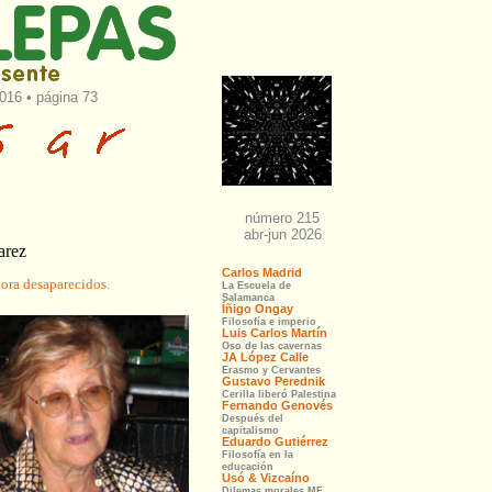
016 • página 73
arez
hora desaparecidos.