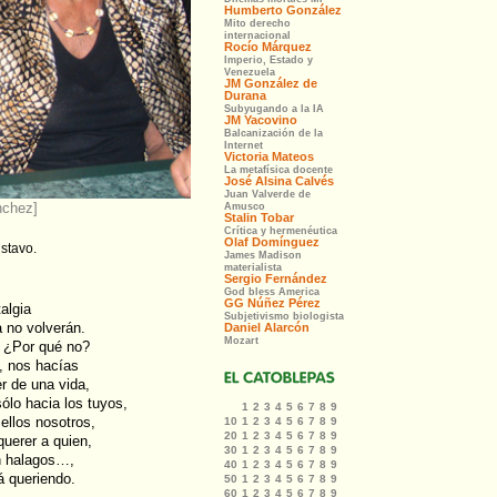
nchez]
stavo.
algia
a no volverán.
… ¿Por qué no?
, nos hacías
r de una vida,
ólo hacia los tuyos,
ellos nosotros,
uerer a quien,
in halagos…,
á queriendo.