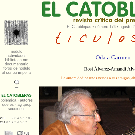
El Catoblepas
•
número 174
• agosto 2
Oda a Carmen
Rosi Álvarez-Amandi Álv
La autora dedica unos versos a sus amigos, a