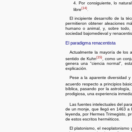
4. Por consiguiente, lo natura
{14}
libre
.
El incipiente desarrollo de la t
permitieron obtener aleaciones má
humano o animal, y, sobre todo, 
sociedad bajomedieval y renacentist
El paradigma renacentista
Actualmente la mayoría de los 
{15}
sentido de Kuhn
, como un conj
genera una “ciencia normal”, esta
explicación.
Pese a la aparente diversidad y
acuerdo respecto a principios bási
bíblica, pasando por la astrología,
prodigiosa, una experiencia inmediat
Las fuentes intelectuales del pa
de un monje, que llegó en 1463 a 
leyenda, por Hermes Trimegisto, pr
de estos escritos herméticos.
El platonismo, el neoplatonismo 