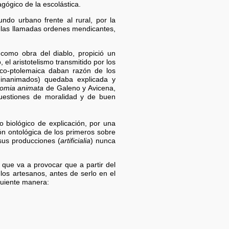
gógico de la escolástica.
ndo urbano frente al rural, por la
e las llamadas ordenes mendicantes,
como obra del diablo, propició un
 el aristotelismo transmitido por los
ico-ptolemaica daban razón de los
s inanimados) quedaba explicada y
omia animata
de Galeno y Avicena,
 cuestiones de moralidad y de buen
o biológico de explicación, por una
ón ontológica de los primeros sobre
 sus producciones (
artificialia
) nunca
o que va a provocar que a partir del
 los artesanos, antes de serlo en el
iguiente manera: