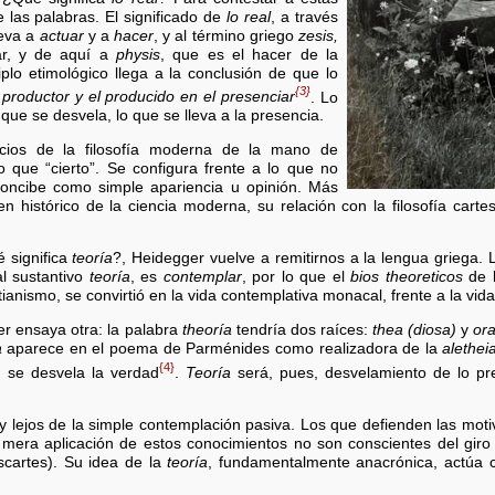
 las palabras. El significado de
lo real
, a través
leva a
actuar
y a
hacer
, y al término griego
zesis,
gar, y de aquí a
physis
, que es el hacer de la
iplo etimológico llega a la conclusión de que lo
{3}
l productor y el producido en el presenciar
. Lo
 que se desvela, lo que se lleva a la presencia.
nicios de la filosofía moderna de la mano de
mo que “cierto”. Se configura frente a lo que no
concibe como simple apariencia u opinión. Más
 histórico de la ciencia moderna, su relación con la filosofía cartes
 significa
teoría
?, Heidegger vuelve a remitirnos a la lengua griega. 
l sustantivo
teoría
, es
contemplar
, por lo que el
bios theoreticos
de l
tianismo, se convirtió en la vida contemplativa monacal, frente a la vi
er ensaya otra: la palabra
theoría
tendría dos raíces:
thea (diosa)
y
or
a
aparece en el poema de Parménides como realizadora de la
alethei
{4}
, se desvela la verdad
.
Teoría
será, pues, desvelamiento de lo pr
y lejos de la simple contemplación pasiva. Los que defienden las mot
 mera aplicación de estos conocimientos no son conscientes del giro f
scartes). Su idea de la
teoría
, fundamentalmente anacrónica, actúa 