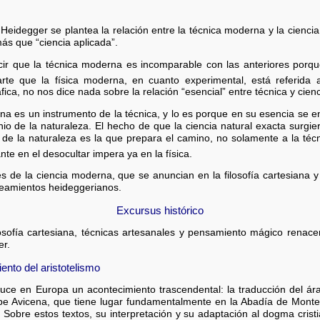
Heidegger se plantea la relación entre la técnica moderna y la ciencia
más que “ciencia aplicada”.
ir que la técnica moderna es incomparable con las anteriores porq
arte que la física moderna, en cuanto experimental, está referida 
fica, no nos dice nada sobre la relación “esencial” entre técnica y cie
na es un instrumento de la técnica, y lo es porque en su esencia se e
minio de la naturaleza. El hecho de que la ciencia natural exacta surg
ca de la naturaleza es la que prepara el camino, no solamente a la técn
nte en el desocultar impera ya en la física.
s de la ciencia moderna, que se anuncian en la filosofía cartesiana y 
anteamientos heideggerianos.
Excursus histórico
filosofía cartesiana, técnicas artesanales y pensamiento mágico renace
er.
ento del aristotelismo
oduce en Europa un acontecimiento trascendental: la traducción del árab
be Avicena, que tiene lugar fundamentalmente en la Abadía de Monteca
Sobre estos textos, su interpretación y su adaptación al dogma crist