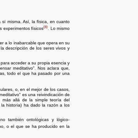
sí misma. Así, la física, en cuanto
{8}
es experimentos físicos
. Lo mismo
er a lo inabarcable que opera en su
 la descripción de los seres vivos y
 para acceder a su propia esencia y
ensar meditativo”. Nos aclara que,
cias, todo el que ha pasado por una
ulares, o, en el mejor de los casos,
 meditativo” es una reivindicación de
 más allá de la simple teoría del
e la historia) ha dado la razón a los
ino también ontológicas y lógico-
smo, o el que se ha producido en la