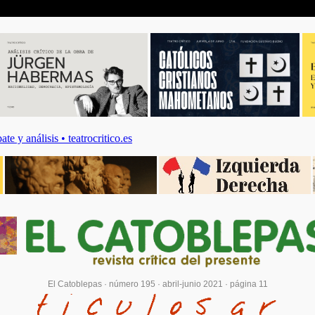
El Catoblepas ·
número 195
·
abril-junio 2021
· página 11