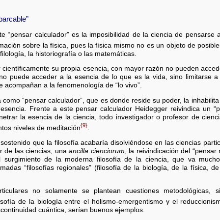
barcable”
 “pensar calculador” es la imposibilidad de la ciencia de pensarse a 
mación sobre la física, pues la física mismo no es un objeto de posibl
ilología, la historiografía o las matemáticas.
 científicamente su propia esencia, con mayor razón no pueden acced
 no puede acceder a la esencia de lo que es la vida, sino limitarse a
ue acompañan a la fenomenología de “lo vivo”.
 como “pensar calculador”, que es donde reside su poder, la inhabilita
esencia. Frente a este pensar calculador Heidegger reivindica un “p
trar la esencia de la ciencia, todo investigador o profesor de cien
{9}
ntos niveles de meditación
.
ostenido que la filosofía acabaría disolviéndose en las ciencias partic
ar de las ciencias, una
ancilla cienciorum
, la reivindicación del “pensar
El surgimiento de la moderna filosofía de la ciencia, que va mucho
madas “filosofías regionales” (filosofía de la biología, de la física, d
articulares no solamente se plantean cuestiones metodológicas, s
losofía de la biología entre el holismo-emergentismo y el reduccioni
 discontinuidad cuántica, serían buenos ejemplos.