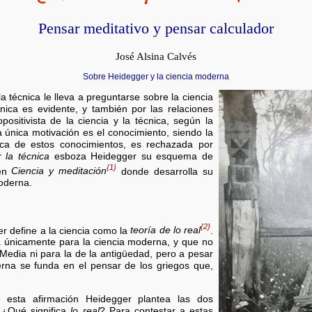
Pensar meditativo y pensar calculador
José Alsina Calvés
Sobre Heidegger y la ciencia moderna
a técnica le lleva a preguntarse sobre la ciencia
nica es evidente, y también por las relaciones
positivista de la ciencia y la técnica, según la
a única motivación es el conocimiento, siendo la
tica de estos conocimientos, es rechazada por
 la técnica
esboza Heidegger su esquema de
{1}
 en
Ciencia y meditación
donde desarrolla su
moderna.
{2}
r define a la ciencia como la
teoría de lo real
.
da únicamente para la ciencia moderna, y que no
 Media ni para la de la antigüedad, pero a pesar
erna se funda en el pensar de los griegos que,
 esta afirmación Heidegger plantea las dos
 ¿Qué significa
lo real
? Para contestar a estas