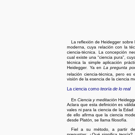
La reflexión de Heidegger sobre l
moderna, cuya relación con la téc
ciencia-técnica. La concepción neo
cual existe una “ciencia pura”, cuy
técnica la simple aplicación prác
Heidegger. Ya en
La pregunta por
relación ciencia-técnica, pero es
visión de la esencia de la ciencia 
La ciencia como
teoría de lo real
En
Ciencia y meditación
Heidegge
Aclara que esta definición es váli
vales ni para la ciencia de la Edad
de ello afirma que la ciencia mod
desde Platón, se llama filosofía.
Fiel a su método, a partir de
preguntas: ¿Qué significa
teoría
?,