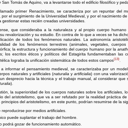
an Tomás de Aquino, va a levantarse todo el edificio filosófico y peda
lamado primer Renacimiento, se caracteriza por un repuntar del mu
 por el surgimiento de la Universidad Medieval, y por el nacimiento d
a gestionar estas recién creadas universidades.
igense, que consideraba a la naturaleza y al propio cuerpo humano 
su revalorización y su estudio. En contra de lo que a veces se ha dicho,
licación de todos los fenómenos naturales. La astronomía aristotél
talidad de los fenómenos terrestres (animales, vegetales, cuerpo
mórfica; la estructura y funcionamiento del cuerpo humano por la
anath
as; los escritos éticos y políticos del Estagirita fundamentaban las
{13}
totélica lograba la unificación sistemática de todos estos campos
.
 va a informar el pensamiento medieval, se caracterizaba por un model
pos naturales y artificiales (
naturalia
y
artificialia
) con una valorizaci
un desprecio hacia la técnica y el trabajo manual, al considerar que
turalia
).
ión, la superioridad de los cuerpos naturales sobre los artificiales, l
o del aristotelismo, que va a ser refutado por la realidad práctica de
os principios del aristotelismo, en este punto, podrían resumirse de la s
reproducirse por medios artificiales.
co puede suplantar el trabajo del hombre.
o podrá gozar de funcionamiento automático.