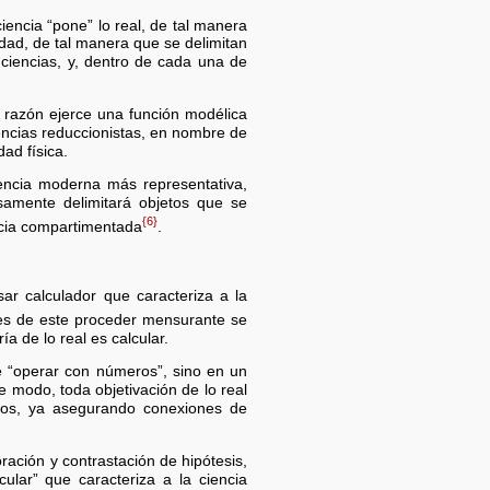
ciencia “pone” lo real, de tal manera
dad, de tal manera que se delimitan
s ciencias, y, dentro de cada una de
a razón ejerce una función modélica
dencias reduccionistas, en nombre de
dad física.
iencia moderna más representativa,
samente delimitará objetos que se
{6}
encia compartimentada
.
ar calculador que caracteriza a la
des de este proceder mensurante se
a de lo real es calcular.
e “operar con números”, sino en un
e modo, toda objetivación de lo real
etos, ya asegurando conexiones de
ación y contrastación de hipótesis,
ular” que caracteriza a la ciencia