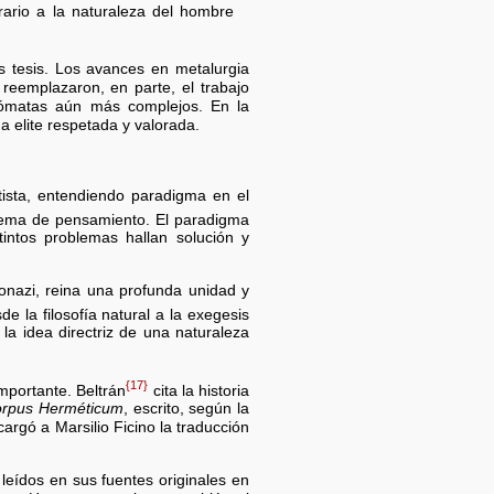
trario a la naturaleza del hombre
es tesis. Los avances en metalurgia
reemplazaron, en parte, el trabajo
utómatas aún más complejos. En la
a elite respetada y valorada.
ista, entendiendo paradigma en el
tema de pensamiento. El paradigma
tintos problemas hallan solución y
onazi, reina una profunda unidad y
de la filosofía natural a la exegesis
 la idea directriz de una naturaleza
{17}
mportante. Beltrán
cita la historia
rpus Herméticum
, escrito, según la
rgó a Marsilio Ficino la traducción
leídos en sus fuentes originales en