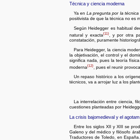
Técnica y ciencia moderna
Ya en
La pregunta por la técnica
positivista de que la técnica no es 
Según Heidegger es habitual dec
{11}
natural y exacta
, y por otra p
constatación, puramente historiográ
Para Heidegger, la ciencia moder
la objetivación, el control y el do
significa nada, pues la teoría físi
{12}
moderna
, pues el reunir provoca
Un repaso histórico a los orígene
técnicos, va a arrojar luz a los pl
La interrelación entre ciencia, 
cuestiones planteadas por Heidegg
La crisis bajomedieval y el agotami
Entre los siglos XII y XIII se pr
Galeno y del médico y filósofo ára
Traductores de Toledo, en España. 