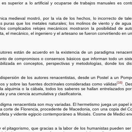
l es superior a lo artificial y ocuparse de trabajos manuales es con
écnica medieval mostró, por la vía de los hechos, lo incorrecto de tal
s puras que los metales naturales; los molinos de viento y de agua 
los complicados relojes mecánicos mostraron la posibilidad de a
a, el mecánico, el ingeniero y el artesano se fueron convirtiendo en un
autores están de acuerdo en la existencia de un paradigma renacent
unto de compromisos o consensos básicos que informan todo un sis
bilizada en conceptos, perspectivas y metodologías, donde los dis
 dispersión de los autores renacentistas, desde un Postel a un Pomp
{16}
cos y sobre las fuentes doctrinales consideradas como válidas
. Des
 la alquimia o la cábala, todos los saberes se hallan entrelazados por
a y una ciencia acumulativa y clasificatoria.
radigma renacentista son muy variadas. El hermetismo juega un papel i
la corte de Florencia, procedente de Macedonia, con una copia del
Co
ofeta y vidente egipcio contemporáneo a Moisés. Cosme de Medici enca
y el pitagorismo, que gracias a la labor de los humanistas pueden ser 