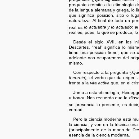
preguntas remite a la etimología de
de la lengua alemana y griega, lo l
que significa posición, sitio o lu
naturaleza. Al final de todo un per
real es
lo actuante y lo actuado: e
real es, pues, lo que se produce, lo
Desde el siglo XVII, en los i
Descartes, “real” significa lo mis
tiene una posición firme, que se 
adelante nos ocuparemos del origen
mismo.
Con respecto a la pregunta ¿Qué
theorein),
el verbo que da origen a
frente a la
vita activa
que, en el cris
Junto a esta etimología, Heidegg
u
honra
. Nos recuerda que la
dios
se presencia lo presente, es decir
verdad.
Pero la ciencia moderna está mu
la ciencia, y ven en la técnica una
(principalmente de la mano de De
esencia de la ciencia moderna.