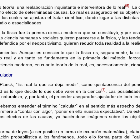
{5}
to
teoría
, una reelaboración inquietante e interventora de lo real
. La 
o efecto de determinadas causas. Lo real es asegurado en su objetivi
s cuales se ajustara el tratar científico, dando lugar a las distinta
udio o especialidades
a física fue la primera ciencia moderna que se constituyó, y por es
as ciencia humanas y sociales quieren parecerse a la física, y las ten
defendida por el neopositivismo, quieren reducir toda realidad a la reali
mientos. Aunque es consciente que la física es, seguramente, la c
lo real y en tanto se fundamenta en la primacía del método, forzo
 ciencia moderna, en cuanto teoría de lo real, es, necesariamente, ci
ulador
Planck, “Es real lo que se deja medir”, como quintaesencia del pens
{7}
 es lo que decide lo que debe valer en la ciencia
. Las posibilida
naturaleza, y, por tanto, el proceder asegurador-ajustador de toda teorí
ebemos entender el término “calcular” en el sentido más estrecho d
fiere a “contar con algo”, “poner en ello nuestra expectativa”. De est
 los efectos de las causas, ya haciéndose imágenes sobre los obj
forma de leyes (a ser posible en forma de ecuación matemática), elabor
ión probabilística a los fenómenos…todo ello forma parte del “calc