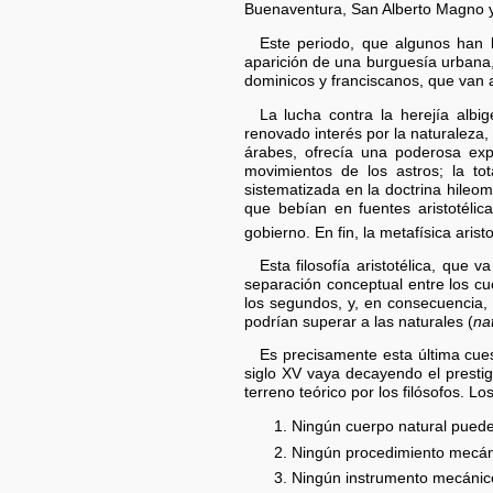
Buenaventura, San Alberto Magno y S
Este periodo, que algunos han l
aparición de una burguesía urbana,
dominicos y franciscanos, que van 
La lucha contra la herejía alb
renovado interés por la naturaleza, 
árabes, ofrecía una poderosa exp
movimientos de los astros; la to
sistematizada en la doctrina hileo
que bebían en fuentes aristotélic
gobierno. En fin, la metafísica aris
Esta filosofía aristotélica, que
separación conceptual entre los cuer
los segundos, y, en consecuencia, 
podrían superar a las naturales (
na
Es precisamente esta última cuest
siglo XV vaya decayendo el prestigi
terreno teórico por los filósofos. L
1. Ningún cuerpo natural puede 
2. Ningún procedimiento mecáni
3. Ningún instrumento mecánic