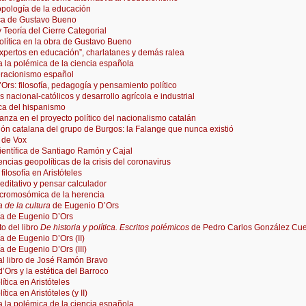
opología de la educación
ica de Gustavo Bueno
y Teoría del Cierre Categorial
lítica en la obra de Gustavo Bueno
xpertos en educación”, charlatanes y demás ralea
a la polémica de la ciencia española
eracionismo español
Ors: filosofía, pedagogía y pensamiento político
s nacional-católicos y desarrollo agrícola e industrial
ca del hispanismo
nza en el proyecto político del nacionalismo catalán
ón catalana del grupo de Burgos: la Falange que nunca existió
 de Vox
ientífica de Santiago Ramón y Cajal
cias geopolíticas de la crisis del coronavirus
filosofía en Aristóteles
ditativo y pensar calculador
 cromosómica de la herencia
a de la cultura
de Eugenio D’Ors
fía de Eugenio D’Ors
to del libro
De historia y política. Escritos polémicos
de Pedro Carlos González Cu
ía de Eugenio D’Ors (II)
ía de Eugenio D’Ors (III)
al libro de José Ramón Bravo
’Ors y la estética del Barroco
lítica en Aristóteles
lítica en Aristóteles (y II)
a la polémica de la ciencia española