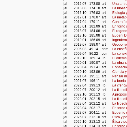
jal
2016.07
173.08
art
Una antr
jal
2016.08
174.18
art
La bioét
jal
2016.10
176.03
art
Etología 
jal
2017.01
178.07
art
La metapo
jal
2017.04
179.11
art
Contra “e
jal
2018.01
182.09
art
En torno 
jal
2018.07
184.08
art
El regen
jal
2018.10
185.08
art
Eugeni D’
jal
2019.01
186.09
art
Ingeniero
jal
2019.07
188.07
art
Geopolíti
jal
2006.03
49.14
com
La enseña
jal
2009.04
86.22
com
La conexi
jal
2019.10
189.14
lib
El dilema
jal
2020.01
190.07
art
La obra c
jal
2020.04
191.41
art
Consecuen
jal
2020.10
193.09
art
Ciencia y 
jal
2021.04
195.11
art
Pensar me
jal
2021.07
196.11
art
La teoría
jal
2022.04
199.13
lib
La cienci
jal
2022.07
200.12
art
La filoso
jal
2022.10
201.13
lib
A propósi
jal
2023.01
202.15
art
La filosof
jal
2023.04
202.12
art
La filosof
jal
2023.04
203.17
lib
En torno 
jal
2023.07
204.11
art
Eugenio d
jal
2025.07
212.10
art
Ética y po
jal
2025.10
213.13
art
Ética y po
jal
2026.01
214.13
art
En torno 