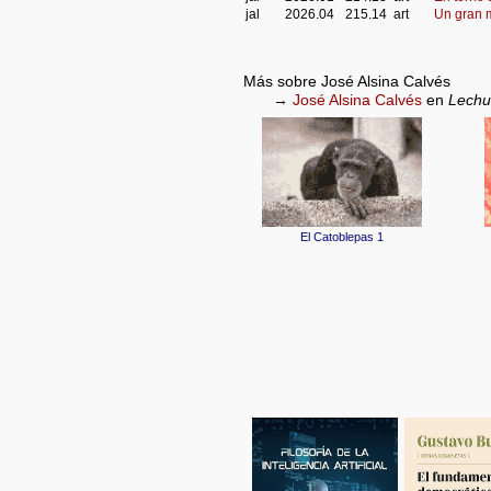
jal
2026.04
215.14
art
Un gran m
Más sobre José Alsina Calvés
→
José Alsina Calvés
en
Lechu