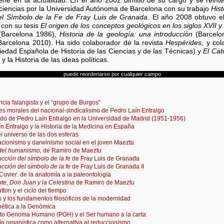
e en la actualidad. En el año 2002 dimitió de su cargo y se reint
s ciencias por la Universidad Autónoma de Barcelona con su trabajo
Hist
del Símbolo de la Fe de Fray Luis de Granada.
El año 2008 obtuvo el
 con su tesis
El origen de los conceptos geológicos en los siglos XVII y 
Barcelona 1986),
Historia de la geología: una introducción
(Barcelo
arcelona 2010). Ha sido colaborador de la revista
Hespérides,
y cola
edad Española de Historia de las Ciencias y de las Técnicas) y
El Cat
 y la Historia de las ideas políticas.
puede reordenarse por cualquier campo
ncia falangista y el “grupo de Burgos”
es morales del nacional-sindicalismo de Pedro Laín Entralgo
ado de Pedro Laín Entralgo en la Universidad de Madrid (1951-1956)
n Entralgo y la Historia de la Medicina en España
el universo de las dos esferas
cionismo y darwinismo social en el joven Maeztu
 del humanismo,
de Ramiro de Maeztu
ucción del símbolo de la fe
de Fray Luis de Granada
ucción del símbolo de la fe
de Fray Luis de Granada II
uvier: de la anatomía a la paleontología
te, Don Juan y la Celestina
de Ramiro de Maeztu
ton y el ciclo del tiempo
 y los fundamentos filosóficos de la modernidad
nética a la Genómica
cto Genoma Humano (PGH) y el Ser humano a la carta
ía organística como alternativa al reduccionismo