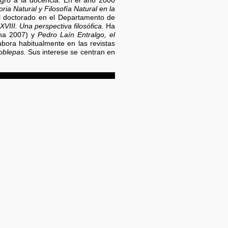
egró a la docencia. En el año 2000
oria Natural y Filosofía Natural en la
 doctorado en el Departamento de
XVIII. Una perspectiva filosófica.
Ha
na 2007) y
Pedro Laín Entralgo, el
bora habitualmente en las revistas
oblepas.
Sus interese se centran en