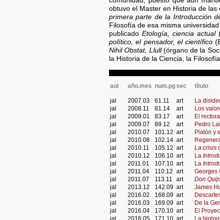
comunidad, puesto que aun mantien
obtuvo el Master en Historia de la
primera parte de la Introducción 
Filosofía de esa misma universidad
publicado
Etología, ciencia actual
(
político, el pensador, el científico
(B
Nihil Obstat, Llull
(órgano de la Soci
la Historia de la Ciencia, la Filosofía
aut
año.mes
num.pg
sec
título
jal
2007.03
61.11
art
La diside
jal
2008.11
81.14
art
Los valor
jal
2009.01
83.17
art
El rector
jal
2009.07
89.12
art
Pedro Laí
jal
2010.07
101.12
art
Platón y 
jal
2010.08
102.14
art
Regenera
jal
2010.11
105.12
art
La crisis
jal
2010.12
106.10
art
La
Introd
jal
2011.01
107.10
art
La
Introd
jal
2011.04
110.12
art
Georges C
jal
2011.07
113.11
art
Don Quijo
jal
2013.12
142.09
art
James Hut
jal
2016.02
168.09
art
Descartes
jal
2016.03
169.09
art
De la Ge
jal
2016.04
170.10
art
El Proye
jal
2016.05
171.10
art
La biolog