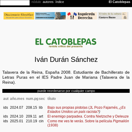
Iván Durán Sánchez
Talavera de la Reina, España 2008. Estudiante de Bachillerato de
Letras Puras en el IES Padre Juan de Mariana (Talavera de la
Reina).
puede reordenarse por cualquier campo
aut
año.mes
num.pg
sec
título
ids
2024.07
208.15
lib
Bajo sus propias pistolas (JL Pozo Fajarnés,
¿Es
Estados Unidos un país racista?
)
ids
2024.10
209.11
art
El enemigo parpadea. Contra Nietzsche y Deleuze
ids
2025.01
210.19
cin
Como me ves te verás. Sobre la película
Pigmalión
(1938)