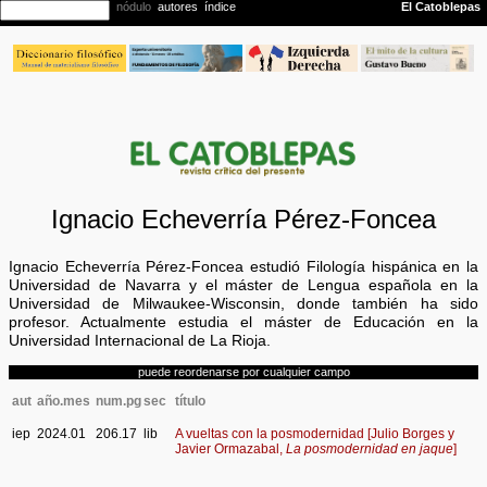
Ignacio Echeverría Pérez-Foncea
Ignacio Echeverría Pérez-Foncea estudió Filología hispánica en la
Universidad de Navarra y el máster de Lengua española en la
Universidad de Milwaukee-Wisconsin, donde también ha sido
profesor. Actualmente estudia el máster de Educación en la
Universidad Internacional de La Rioja.
puede reordenarse por cualquier campo
aut
año.mes
num.pg
sec
título
iep
2024.01
206.17
lib
A vueltas con la posmodernidad [Julio Borges y
Javier Ormazabal,
La posmodernidad en jaque
]