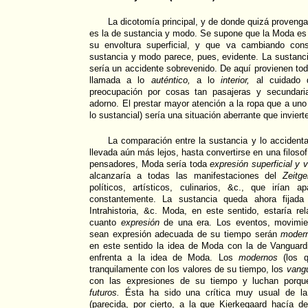
La dicotomía principal, y de donde quizá proveng
es la de sustancia y modo. Se supone que la Moda es 
su envoltura superficial, y que va cambiando con
sustancia y modo parece, pues, evidente. La sustancia
sería un accidente sobrevenido. De aquí provienen tod
llamada a lo
auténtico,
a lo
interior,
al cuidado 
preocupación por cosas tan pasajeras y secundari
adorno. El prestar mayor atención a la ropa que a uno
lo sustancial) sería una situación aberrante que inviert
La comparación entre la sustancia y lo accident
llevada aún más lejos, hasta convertirse en una filosof
pensadores, Moda sería toda
expresión superficial y v
alcanzaría a todas las manifestaciones del
Zeitge
políticos, artísticos, culinarios, &c., que irían 
constantemente. La sustancia queda ahora fijada
Intrahistoria, &c. Moda, en este sentido, estaría r
cuanto
expresión
de una era. Los eventos, movimie
sean expresión adecuada de su tiempo serán
moder
en este sentido la idea de Moda con la de Vanguard
enfrenta a la idea de Moda. Los
modernos
(los q
tranquilamente con los valores de su tiempo, los
vangu
con las expresiones de su tiempo y luchan porqu
futuros.
Ésta ha sido una crítica muy usual de la
(parecida, por cierto, a la que Kierkegaard hacía de