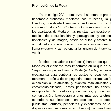
Promoción de la Moda
Ya en el siglo XVIII comienza el sistema de promo
hegemonía francesa) mediante dos muñecas, la 
Pandora, que desde París recorrían Europa con la ú
supremacía de la Alta Costura, esta promoción la real
los apartados de Moda en las revistas. En nuestro pr
medios de comunicación y propaganda, y se em
noticiables y de imagen, desde películas y actores
actualidad como una guerra. Todo para asociar una i
llama
imagen
), y así potenciar la función de
indentid
vestir.
Muchos pensadores («críticos») han creído que e
Moda es el elemento más importante en lo que se 
Según estos pensadores la Moda (el
Poder,
en este 
propaganda
para controlar los gustos e ideas de la
totalmente errónea de propaganda como determinaci
exposición a un anuncio, y cuantos más anuncios v
convencido-alienado), estos pensadores no tiene
multiplicidad de creadores y de marcas, y que las
comunicación, favorecerán a unos más que a otros
acuerdo a sus intereses; en todo caso, no cabe 
publicistas, críticos, periodistas y exponentes de 
disposiciones (en ideas y en diseños) de creadore