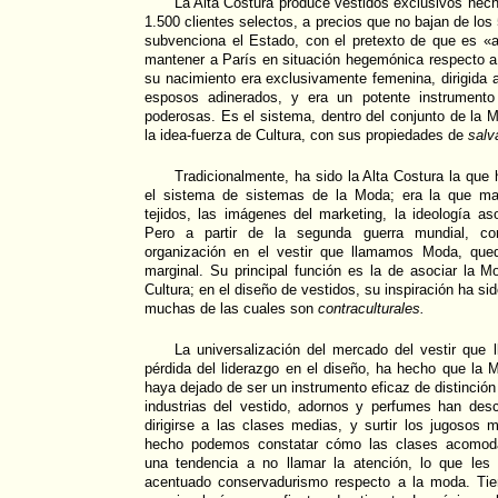
La Alta Costura produce vestidos exclusivos hec
1.500 clientes selectos, a precios que no bajan de los
subvenciona el Estado, con el pretexto de que es «ar
mantener a París en situación hegemónica respecto a
su nacimiento era exclusivamente femenina, dirigida
esposos adinerados, y era un potente instrumento 
poderosas. Es el sistema, dentro del conjunto de la 
la idea-fuerza de Cultura, con sus propiedades de
salv
Tradicionalmente, ha sido la Alta Costura la que 
el sistema de sistemas de la Moda; era la que mar
tejidos, las imágenes del marketing, la ideología a
Pero a partir de la segunda guerra mundial, con
organización en el vestir que llamamos Moda, que
marginal. Su principal función es la de asociar la 
Cultura; en el diseño de vestidos, su inspiración ha sid
muchas de las cuales son
contraculturales.
La universalización del mercado del vestir qu
pérdida del liderazgo en el diseño, ha hecho que la 
haya dejado de ser un instrumento eficaz de distinción
industrias del vestido, adornos y perfumes han des
dirigirse a las clases medias, y surtir los jugosos 
hecho podemos constatar cómo las clases acomod
una tendencia a no llamar la atención, lo que le
acentuado conservadurismo respecto a la moda. Tie