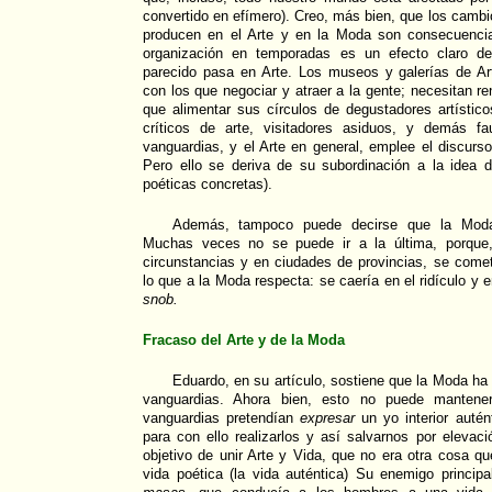
convertido en efímero). Creo, más bien, que los cambi
producen en el Arte y en la Moda son consecuenc
organización en temporadas es un efecto claro de
parecido pasa en Arte. Los museos y galerías de A
con los que negociar y atraer a la gente; necesitan r
que alimentar sus círculos de degustadores artísticos 
críticos de arte, visitadores asiduos, y demás f
vanguardias, y el Arte en general, emplee el discurso
Pero ello se deriva de su subordinación a la idea d
poéticas concretas).
Además, tampoco puede decirse que la Moda
Muchas veces no se puede ir a la última, porque
circunstancias y en ciudades de provincias, se come
lo que a la Moda respecta: se caería en el ridículo y e
snob.
Fracaso del Arte y de la Moda
Eduardo, en su artículo, sostiene que la Moda ha
vanguardias. Ahora bien, esto no puede mantene
vanguardias pretendían
expresar
un yo interior autént
para con ello realizarlos y así salvarnos por elevaci
objetivo de unir Arte y Vida, que no era otra cosa qu
vida poética (la vida auténtica) Su enemigo princip