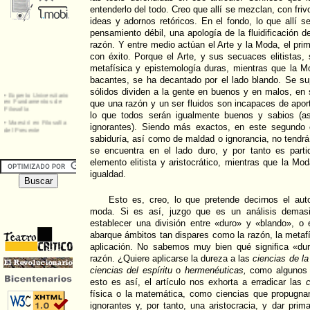
entenderlo del todo. Creo que allí se mezclan, con fr
ideas y adornos retóricos. En el fondo, lo que allí 
pensamiento débil, una apología de la fluidificación de
razón. Y entre medio actúan el Arte y la Moda, el pri
con éxito. Porque el Arte, y sus secuaces elitistas
metafísica y epistemología duras, mientras que la M
bacantes, se ha decantado por el lado blando. Se s
sólidos dividen a la gente en buenos y en malos, en 
que una razón y un ser fluidos son incapaces de aporta
lo que todos serán igualmente buenos y sabios (a
ignorantes). Siendo más exactos, en este segundo
sabiduría, así como de maldad o ignorancia, no tendrá
se encuentra en el lado duro, y por tanto es partid
elemento elitista y aristocrático, mientras que la Mo
igualdad.
Esto es, creo, lo que pretende decirnos el auto
moda. Si es así, juzgo que es un análisis demasi
establecer una división entre «duro» y «blando», o 
abarque ámbitos tan dispares como la razón, la metafí
aplicación. No sabemos muy bien qué significa «du
razón. ¿Quiere aplicarse la dureza a las
ciencias de la
ciencias del espíritu
o
hermenéuticas,
como algunos 
esto es así, el artículo nos exhorta a erradicar las
c
física o la matemática, como ciencias que propugnan
ignorantes y, por tanto, una aristocracia, y dar pr