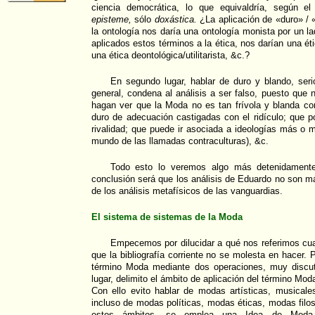
ciencia democrática, lo que equivaldría, según el
episteme,
sólo
doxástica.
¿La aplicación de «duro» / «
la ontología nos daría una ontología monista por un lad
aplicados estos términos a la ética, nos darían una éti
una ética deontológica/utilitarista, &c.?
En segundo lugar, hablar de duro y blando, seri
general, condena al análisis a ser falso, puesto que 
hagan ver que la Moda no es tan frívola y blanda c
duro de adecuación castigadas con el ridículo; que 
rivalidad; que puede ir asociada a ideologías más o 
mundo de las llamadas contraculturas), &c.
Todo esto lo veremos algo más detenidamente 
conclusión será que los análisis de Eduardo no son m
de los análisis metafísicos de las vanguardias.
El sistema de sistemas de la Moda
Empecemos por dilucidar a qué nos referimos c
que la bibliografía corriente no se molesta en hacer. P
término Moda mediante dos operaciones, muy discut
lugar, delimito el ámbito de aplicación del término Moda
Con ello evito hablar de modas artísticas, musicales,
incluso de modas políticas, modas éticas, modas filo
estos ámbitos, se emplea una Idea de Moda 