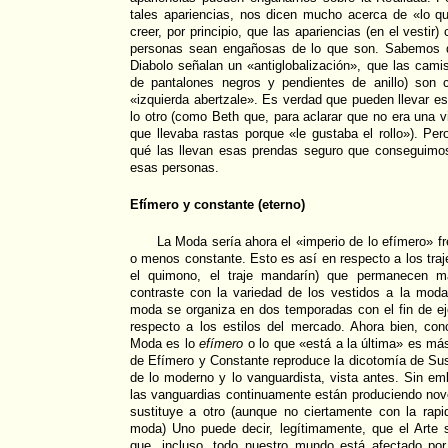
tales apariencias, nos dicen mucho acerca de «lo q
creer, por principio, que las apariencias (en el vestir
personas sean engañosas de lo que son. Sabemos qu
Diabolo señalan un «antiglobalización», que las ca
de pantalones negros y pendientes de anillo) son c
«izquierda abertzale». Es verdad que pueden llevar es
lo otro (como Beth que, para aclarar que no era una vi
que llevaba rastas porque «le gustaba el rollo»). Pe
qué las llevan esas prendas seguro que conseguimos
esas personas.
Efímero y constante (eterno)
La Moda sería ahora el «imperio de lo efímero» 
o menos constante. Esto es así en respecto a los traje
el quimono, el traje mandarín) que permanecen m
contraste con la variedad de los vestidos a la mo
moda se organiza en dos temporadas con el fin de ej
respecto a los estilos del mercado. Ahora bien, con
Moda es lo
efímero
o lo que «está a la última» es más
de Efímero y Constante reproduce la dicotomía de Sus
de lo moderno y lo vanguardista, vista antes. Sin e
las vanguardias continuamente están produciendo no
sustituye a otro (aunque no ciertamente con la rap
moda) Uno puede decir, legítimamente, que el Arte
que, incluso, todo nuestro mundo está afectado po