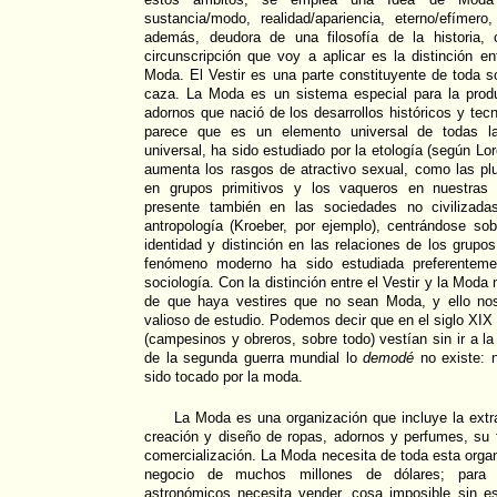
sustancia/modo, realidad/apariencia, eterno/efímer
además, deudora de una filosofía de la historia
circunscripción que voy a aplicar es la distinción e
Moda. El Vestir es una parte constituyente de toda so
caza. La Moda es un sistema especial para la pro
adornos que nació de los desarrollos históricos y tec
parece que es un elemento universal de todas l
universal, ha sido estudiado por la etología (según Lor
aumenta los rasgos de atractivo sexual, como las pl
en grupos primitivos y los vaqueros en nuestras
presente también en las sociedades no civilizada
antropología (Kroeber, por ejemplo), centrándose so
identidad y distinción en las relaciones de los gru
fenómeno moderno ha sido estudiada preferentemen
sociología. Con la distinción entre el Vestir y la Moda
de que haya vestires que no sean Moda, y ello nos
valioso de estudio. Podemos decir que en el siglo XIX
(campesinos y obreros, sobre todo) vestían sin ir a 
de la segunda guerra mundial lo
demodé
no existe: 
sido tocado por la moda.
La Moda es una organización que incluye la extr
creación y diseño de ropas, adornos y perfumes, su fa
comercialización. La Moda necesita de toda esta organ
negocio de muchos millones de dólares; para c
astronómicos necesita vender, cosa imposible sin e