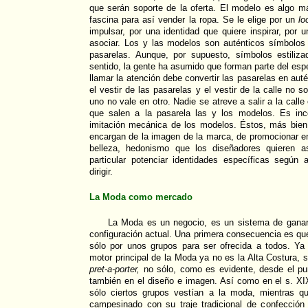
que serán soporte de la oferta. El modelo es algo 
fascina para así vender la ropa. Se le elige por un
lo
impulsar, por una identidad que quiere inspirar, por 
asociar. Los y las modelos son auténticos símbolos 
pasarelas. Aunque, por supuesto, símbolos estiliza
sentido, la gente ha asumido que forman parte del esp
llamar la atención debe convertir las pasarelas en au
el vestir de las pasarelas y el vestir de la calle no 
uno no vale en otro. Nadie se atreve a salir a la calle
que salen a la pasarela las y los modelos. Es inco
imitación mecánica de los modelos. Éstos, más bie
encargan de la imagen de la marca, de promocionar en
belleza, hedonismo que los diseñadores quieren a
particular potenciar identidades específicas según
dirigir.
La Moda como mercado
La Moda es un negocio, es un sistema de ganar
configuración actual. Una primera consecuencia es q
sólo por unos grupos para ser ofrecida a todos. 
motor principal de la Moda ya no es la Alta Costura, si
pret-a-porter,
no sólo, como es evidente, desde el pu
también en el diseño e imagen. Así como en el s. XI
sólo ciertos grupos vestían a la moda, mientras q
campesinado con su traje tradicional de confecció