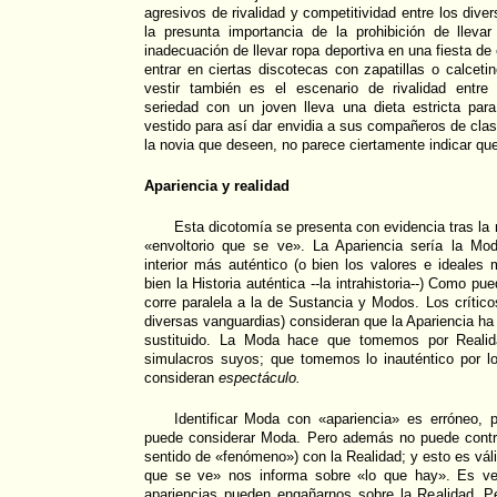
agresivos de rivalidad y competitividad entre los div
la presunta importancia de la prohibición de lleva
inadecuación de llevar ropa deportiva en una fiesta de 
entrar en ciertas discotecas con zapatillas o calceti
vestir también es el escenario de rivalidad entre 
seriedad con un joven lleva una dieta estricta par
vestido para así dar envidia a sus compañeros de clas
la novia que deseen, no parece ciertamente indicar que
Apariencia y realidad
Esta dicotomía se presenta con evidencia tras la
«envoltorio que se ve». La Apariencia sería la Mo
interior más auténtico (o bien los valores e ideales
bien la Historia auténtica --la intrahistoria--) Como p
corre paralela a la de Sustancia y Modos. Los crítico
diversas vanguardias) consideran que la Apariencia ha
sustituido. La Moda hace que tomemos por Reali
simulacros suyos; que tomemos lo inauténtico por lo
consideran
espectáculo.
Identificar Moda con «apariencia» es erróneo, 
puede considerar Moda. Pero además no puede contra
sentido de «fenómeno») con la Realidad; y esto es vál
que se ve» nos informa sobre «lo que hay». Es v
apariencias pueden engañarnos sobre la Realidad. 