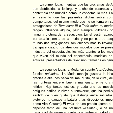
En primer lugar, mientras que las proclamas de Ar
son distribuidas a lo largo y ancho de pasarelas 
contempla ese mundillo como un espectáculo más. L
en serio lo que las pasarelas dictan sobre cóm
comportarse; del mismo modo que no se toma en ser
protagonistas de
Terminator III
o
Todo sobre mi madre
tengan influencia alguna, pero siempre «filtrada» 
ninguna víctima de la seducción. En el vestir, apar
por toda la prensa de la moda, y no por eso se adop
mundo (las
drag-queens
son quienes más lo llevan);
transparencias, o los atrevidos modelos que se pres
industria del espectáculo, los más atentos a los mo
que viven del mundo del espectáculo: modelos en 
actrices, presentadores de televisión, famosos en gene
En segundo lugar, la Moda (en cuanto Alta Costur
función
salvadora.
La Moda maneja gustosa la idea
gracias a ella; nos salva del mal gusto, de lo cursi, d
las fronteras entre el buen y mal gusto, entre lo ch
nitidez. Hay tantos estilos, y cada uno los mezcl
antiguos estilos vuelven a renovarse, que ha perdid
sentido de buen gusto que distinga entre salvado
pletórico ha ganado la batalla a las direcciones imp
como Alta Costura) El
valor
de una prenda (como el
depende tanto de una presunta «calidad», o de un
capacidad de expresar «auténticamente» al portador;