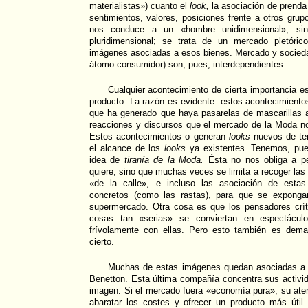
materialistas») cuanto el
look,
la asociación de prenda 
sentimientos, valores, posiciones frente a otros gru
nos conduce a un «hombre unidimensional», s
pluridimensional; se trata de un mercado pletóri
imágenes asociadas a esos bienes. Mercado y sociedad
átomo consumidor) son, pues, interdependientes.
Cualquier acontecimiento de cierta importancia es
producto. La razón es evidente: estos acontecimientos
que ha generado que haya pasarelas de mascarillas 
reacciones y discursos que el mercado de la Moda no
Estos acontecimientos o generan
looks
nuevos de te
el alcance de los
looks
ya existentes. Tenemos, pues
idea de
tiranía de la Moda.
Ésta no nos obliga a pe
quiere, sino que muchas veces se limita a recoger las
«de la calle», e incluso las asociación de esta
concretos (como las rastas), para que se exponga
supermercado. Otra cosa es que los pensadores crí
cosas tan «serias» se conviertan en espectácul
frívolamente con ellas. Pero esto también es dem
cierto.
Muchas de estas imágenes quedan asociadas a 
Benetton. Esta última compañía concentra sus activi
imagen. Si el mercado fuera «economía pura», su aten
abaratar los costes y ofrecer un producto más úti