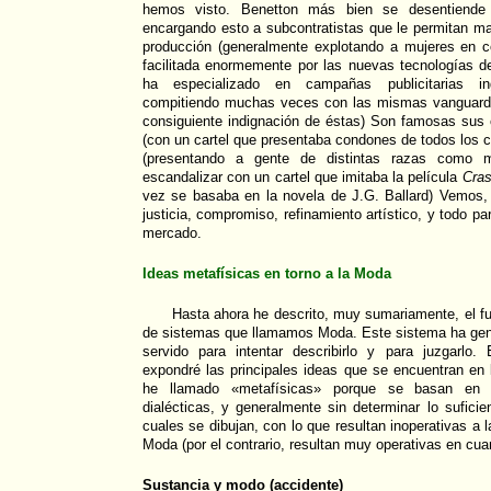
hemos visto. Benetton más bien se desentiende 
encargando esto a subcontratistas que le permitan ma
producción (generalmente explotando a mujeres en c
facilitada enormemente por las nuevas tecnologías d
ha especializado en campañas publicitarias ing
compitiendo muchas veces con las mismas vanguardia
consiguiente indignación de éstas) Son famosas sus
(con un cartel que presentaba condones de todos los c
(presentando a gente de distintas razas como m
escandalizar con un cartel que imitaba la película
Cra
vez se basaba en la novela de J.G. Ballard) Vemos
justicia, compromiso, refinamiento artístico, y todo p
mercado.
Ideas metafísicas en torno a la Moda
Hasta ahora he descrito, muy sumariamente, el f
de sistemas que llamamos Moda. Este sistema ha gen
servido para intentar describirlo y para juzgarlo.
expondré las principales ideas que se encuentran en 
he llamado «metafísicas» porque se basan en d
dialécticas, y generalmente sin determinar lo sufici
cuales se dibujan, con lo que resultan inoperativas a 
Moda (por el contrario, resultan muy operativas en cua
Sustancia y modo (accidente)