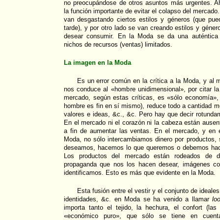
no preocupándose de otros asuntos más urgentes. A
la función importante de evitar el colapso del mercado.
van desgastando ciertos estilos y géneros (que pu
tarde), y por otro lado se van creando estilos y géne
desear consumir. En la Moda se da una auténtic
nichos de recursos (ventas) limitados.
La imagen en la Moda
Es un error común en la crítica a la Moda, y al 
nos conduce al «hombre unidimensional», por citar l
mercado, según estas críticas, es «sólo economía», 
hombre es fin en sí mismo), reduce todo a cantidad mo
valores e ideas, &c., &c. Pero hay que decir rotunda
En el mercado ni el corazón ni la cabeza están ause
a fin de aumentar las ventas. En el mercado, y en 
Moda, no sólo intercambiamos dinero por productos, 
deseamos, hacemos lo que queremos o debemos hacer
Los productos del mercado están rodeados de dis
propaganda que nos los hacen desear, imágenes co
identificamos. Esto es más que evidente en la Moda.
Esta fusión entre el vestir y el conjunto de ideale
identidades, &c. en Moda se ha venido a llamar
lo
importa tanto el tejido, la hechura, el confort (l
«económico puro», que sólo se tiene en cuenta 