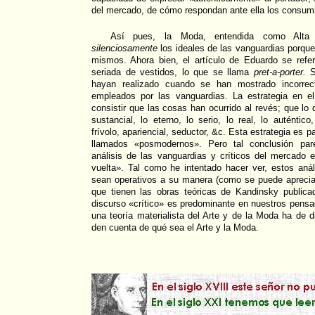
del mercado, de cómo respondan ante ella los consum
Así pues, la Moda, entendida como Alta 
silenciosamente
los ideales de las vanguardias porque,
mismos. Ahora bien, el artículo de Eduardo se refe
seriada de vestidos, lo que se llama
pret-a-porter.
S
hayan realizado cuando se han mostrado incorrect
empleados por las vanguardias. La estrategia en e
consistir que las cosas han ocurrido al revés; que lo 
sustancial, lo eterno, lo serio, lo real, lo auténtico
frívolo, apariencial, seductor, &c. Esta estrategia es p
llamados «posmodernos». Pero tal conclusión par
análisis de las vanguardias y críticos del mercado 
vuelta». Tal como he intentado hacer ver, estos aná
sean operativos a su manera (como se puede apreciar
que tienen las obras teóricas de Kandinsky public
discurso «crítico» es predominante en nuestros pens
una teoría materialista del Arte y de la Moda ha de d
den cuenta de qué sea el Arte y la Moda.