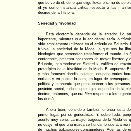
que se ve de él, de lo que elige llevar encima de su p
el yo como instancia crítica respecto a las manif
decirse de la Historia.
Seriedad y frivolidad
Esta dicotomía depende de la anterior. Lo sus
importante, mientras que lo accidental sería lo frívo
sido ampliamente utilizada en el artículo de Eduardo.
frívola, la sociedad de la Moda, la que nos ha lib
ideologías que pretendían transformar el mundo. Lo f
confortable, presenta horizontes de mayor libertad y 
Eduardo, inspirándose en Sloterdijk, califica de «razón
prototípica de la frivolidad de la Moda. El «apuesto 
y más famosos dandis ingleses, ocupaba varias horas
corbata y en pulirse la cara, en lugar de preocupars
política y economía que preocupaban a las personas
posición social, todo su prestigio, dependía de la e
decirse, entonces, que era
libre
respecto a los urgent
los demás.
Ahora bien, considero también errónea esta d
primer lugar, por su generalidad. Y, sobre todo, po
asunto muy serio. La mayor tragedia de la Moda es q
no cuaje, el que una marca se hunda, lo que acarrea 
de muchos trabajadores-consumidores. Además de es