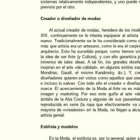
sistemas relativamente independientes, y uno puede 
previsto por el otro.
Creador o diseñador de modas
Al actual creador de modas, heredero de los modis
XIX, continuamente se le intenta equiparar al artist
nuevo. Tradicionalmente se le ha considerado como c
más que artista era un artesano, como lo era el carpint
arquitecto. Esto ha sucedido porque, como hemos vis
la idea de ser Arte (y Cultura), y con ello garantiza 
inmenso de tales ideas. A tal fin, los grandes dis
inspiran en el arte «de calidad», en algunos estilos 
Mondrian, Gaudí, el mismo Kandinsky, &c.). Y, com
diseñadores quieren ser vistos como aquellos que
sie
e incluso lo
salvan.
Con todo ello el creador o diseña
marca.
El acercamiento de la Moda al Arte no es má
imagen y marketing. Por eso este guiño al arte «d
ámbito de la Alta Costura y algunas de sus pasarela
reproducida en serie (la ropa que efectivamente va a
mayoría de «creadores» en la Moda, no llegan a alca
artista genial.
Estilista y modelos
En la Moda, el estilista es, por lo general, quien