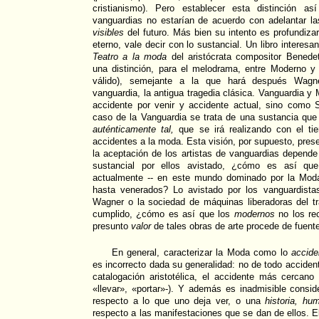
cristianismo). Pero establecer esta distinción as
vanguardias no estarían de acuerdo con adelantar l
visibles
del futuro. Más bien su intento es profundizar
eterno, vale decir con lo sustancial. Un libro intere
Teatro a la moda
del aristócrata compositor Benede
una distinción, para el melodrama, entre Moderno y 
válido), semejante a la que hará después Wagner
vanguardia, la antigua tragedia clásica. Vanguardia 
accidente por venir y accidente actual, sino como 
caso de la Vanguardia se trata de una sustancia qu
auténticamente tal,
que se irá realizando con el ti
accidentes a la moda. Esta visión, por supuesto, pres
la aceptación de los artistas de vanguardias depende 
sustancial por ellos avistado, ¿cómo es así qu
actualmente -- en este mundo dominado por la Mod
hasta venerados? Lo avistado por los vanguardista
Wagner o la sociedad de máquinas liberadoras del t
cumplido, ¿cómo es así que los
modernos
no los re
presunto
valor
de tales obras de arte procede de fuente
En general, caracterizar la Moda como lo
accide
es incorrecto dada su generalidad: no de todo acciden
catalogación aristotélica, el accidente más cercano
«llevar», «portar»-). Y además es inadmisible consi
respecto a lo que uno deja ver, o una
historia, hu
respecto a las manifestaciones que se dan de ellos. E