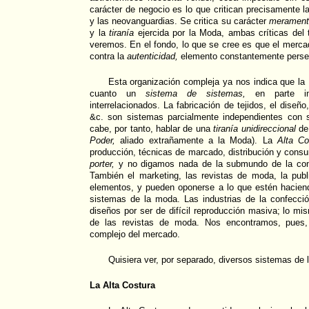
carácter de negocio es lo que critican precisamente l
y las neovanguardias. Se critica su carácter
merament
y la
tiranía
ejercida por la Moda, ambas críticas del 
veremos. En el fondo, lo que se cree es que el merc
contra la
autenticidad,
elemento constantemente perseg
Esta organización compleja ya nos indica que la
cuanto un
sistema de sistemas,
en parte in
interrelacionados. La fabricación de tejidos, el diseño
&c. son sistemas parcialmente independientes con 
cabe, por tanto, hablar de una
tiranía unidireccional
de 
Poder,
aliado extrañamente a la Moda). La
Alta Co
producción, técnicas de marcado, distribución y consu
porter,
y no digamos nada de la submundo de la con
También el marketing, las revistas de moda, la publi
elementos, y pueden oponerse a lo que estén hacie
sistemas de la moda. Las industrias de la confecci
diseños por ser de difícil reproducción masiva; lo mi
de las revistas de moda. Nos encontramos, pues
complejo del mercado.
Quisiera ver, por separado, diversos sistemas de 
La Alta Costura