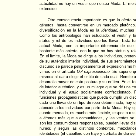
actualidad no hay un vestir que no sea Moda. El mer
extendido.
Otra consecuencia importante es que la oferta s
géneros, hasta convertirse en un mercado pletórico.
diversificación en la Moda es la
identidad,
muchas v
Como los antropólogos han estudiado, el vestir y l
status y rol de los individuos que los llevan. Esta f
actual Moda, con la importante diferencia de que
bastante más abierta, con lo que no hay status y role
En el límite, la Moda se dirige a los individuos, pret
de su auténtico interior individual, de sus sentimient
discurso se parece peligrosamente al expresionismo h
vimos en el artículo
Del expresionismo.
Se supone que
mismo» al dar a elegir el estilo de cada cual. Remito 
desarrollo mayor de esta postura y su crítica. En el 
de interior auténtico, y es un milagro que se dé una c
individual y el
estilo
socialmente confeccionado. P
funciones propagandísticas que pueda cumplir un disc
cada uno llevando un tipo de ropa determinado, hay qu
atención a los individuos por parte de la Moda. Hay q
cuanto mercado, es mucho más flexible, respecto a sus
a
átomos
más que a comunidades, y las ventas se m
son los consumidores responsables, pueden llevar dist
humor, y según las distintos contextos, mezclarlo
identidades (el caballero con traje y corbata de día se