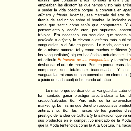
masas,
que conducía a los hombres a una vida i
empleaban las dicotomías que hemos visto más arriba
a perder la vida poética porque la convertía en
apar
efímero
y
frívolo.
Además, ese mercado del arte de 
tiranía de seducción sobre el hombre: le indicaba
tenía que sentir, cómo tenía que comportarse. Y 
pensamiento y acción eran, por supuesto, aparent
frívolos. Era necesario una sacudida que sacara
al
perdición o culpa
y lo elevara a esferas más sublime
vanguardias, y el Arte en general. La Moda, como u
de la misma manera, tal y como muchos «críticos» (
los vanguardistas) siguen haciéndolo actualmente. L
mi artículo
El fracaso de las vanguardias
y también
desbancar el arte de masas. Primero porque esas d
comprobar, son totalmente inadecuadas. Y en 
vanguardias mismas se han convertido en elementos
a juicio de cada cual) del mercado artístico.
Lo mismo que se dice de las vanguardias cabe de
ha intentado ganar prestigio asociándose a las id
creador/salvador, &c. Pero esto se ha aprovech
marketing. Lo mismo que Benetton asocia sus producto
antirracismo, &c., las marcas de los grandes dis
prestigio de la idea de Cultura (y la salvación que va u
sus productos en el competitivo mercado de la Moda.
que la Moda (entendida como la Alta Costura, ha fraca