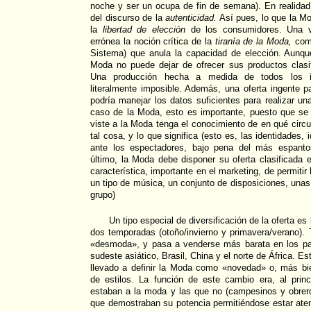
noche y ser un ocupa de fin de semana). En realida
del discurso de la
autenticidad.
Así pues, lo que la M
la
libertad de elección
de los consumidores. Una 
errónea la noción crítica de la
tiranía de la Moda,
como
Sistema) que anula la capacidad de elección. Aunque 
Moda no puede dejar de ofrecer sus productos clasi
Una producción hecha a medida de todos los i
literalmente imposible. Además, una oferta ingente pa
podría manejar los datos suficientes para realizar un
caso de la Moda, esto es importante, puesto que se 
viste a la Moda tenga el conocimiento de en qué circu
tal cosa, y lo que significa (esto es, las identidades,
ante los espectadores, bajo pena del más espantos
último, la Moda debe disponer su oferta clasificada 
característica, importante en el marketing, de permitir
un tipo de música, un conjunto de disposiciones, unas
grupo)
Un tipo especial de diversificación de la oferta e
dos temporadas (otoño/invierno y primavera/verano). 
«desmoda», y pasa a venderse más barata en los paí
sudeste asiático, Brasil, China y el norte de África. 
llevado a definir la Moda como «novedad» o, más b
de estilos. La función de este cambio era, al princ
estaban a la moda y las que no (campesinos y obrero
que demostraban su potencia permitiéndose estar aten