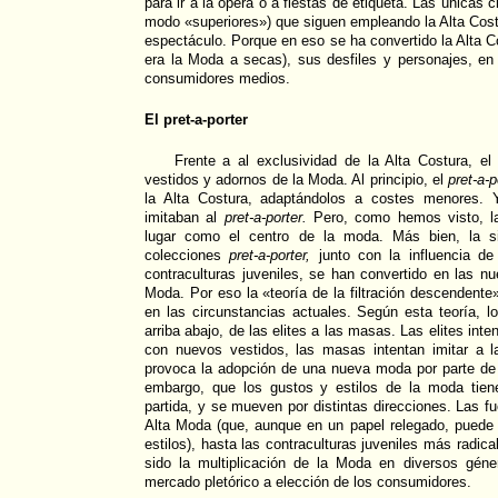
para ir a la ópera o a fiestas de etiqueta. Las única
modo «superiores») que siguen empleando la Alta Cost
espectáculo. Porque en eso se ha convertido la Alta C
era la Moda a secas), sus desfiles y personajes, en
consumidores medios.
El pret-a-porter
Frente a al exclusividad de la Alta Costura, e
vestidos y adornos de la Moda. Al principio, el
pret-a-p
la Alta Costura, adaptándolos a costes menores. 
imitaban al
pret-a-porter.
Pero, como hemos visto, la
lugar como el centro de la moda. Más bien, la sit
colecciones
pret-a-porter,
junto con la influencia de
contraculturas juveniles, se han convertido en las nu
Moda. Por eso la «teoría de la filtración descendente
en las circunstancias actuales. Según esta teoría, 
arriba abajo, de las elites a las masas. Las elites int
con nuevos vestidos, las masas intentan imitar a la
provoca la adopción de una nueva moda por parte de l
embargo, que los gustos y estilos de la moda tien
partida, y se mueven por distintas direcciones. Las f
Alta Moda (que, aunque en un papel relegado, puede 
estilos), hasta las contraculturas juveniles más radi
sido la multiplicación de la Moda en diversos gén
mercado pletórico a elección de los consumidores.