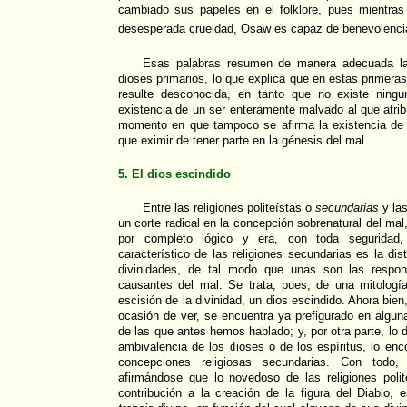
cambiado sus papeles en el folklore, pues mientra
desesperada crueldad, Osaw es capaz de benevolenci
Esas palabras resumen de manera adecuada la 
dioses primarios, lo que explica que en estas primeras 
resulte desconocida, en tanto que no existe ningu
existencia de un ser enteramente malvado al que atrib
momento en que tampoco se afirma la existencia de
que eximir de tener parte en la génesis del mal.
5. El dios escindido
Entre las religiones politeístas o
secundarias
y las
un corte radical en la concepción sobrenatural del mal,
por completo lógico y era, con toda seguridad,
característico de las religiones secundarias es la dis
divinidades, de tal modo que unas son las respon
causantes del mal. Se trata, pues, de una mitologí
escisión de la divinidad, un dios escindido. Ahora bie
ocasión de ver, se encuentra ya prefigurado en alguna
de las que antes hemos hablado; y, por otra parte, lo di
ambivalencia de los dioses o de los espíritus, lo e
concepciones religiosas secundarias. Con todo,
afirmándose que lo novedoso de las religiones poli
contribución a la creación de la figura del Diablo,