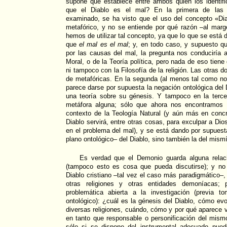
supone que establece entre ambos quien los identifi
que el Diablo es el mal? En la primera de las 
examinado, se ha visto que el uso del concepto «Dia
metafórico, y no se entiende por qué razón –al mar
hemos de utilizar tal concepto, ya que lo que se está d
que
el mal es el mal
; y, en todo caso, y supuesto q
por las causas del mal, la pregunta nos conduciría a
Moral, o de la Teoría política, pero nada de eso tien
ni tampoco con la Filosofía de la religión. Las otras 
de metafóricas. En la segunda (al menos tal como no
parece darse por supuesta la negación ontológica del 
una teoría sobre su génesis. Y tampoco en la terce
metáfora alguna; sólo que ahora nos encontramos 
contexto de la Teología Natural (y aún más en concr
Diablo servirá, entre otras cosas, para exculpar a Dio
en el problema del mal), y se está dando por supuesta
plano ontológico– del Diablo, sino también la del mismí
Es verdad que el Demonio guarda alguna relac
(tampoco esto es cosa que pueda discutirse); y no 
Diablo cristiano –tal vez el caso más paradigmático–,
otras religiones y otras entidades demoníacas;
problemática abierta a la investigación (previa 
ontológico): ¿cuál es la génesis del Diablo, cómo evo
diversas religiones, cuándo, cómo y por qué aparece v
en tanto que responsable o personificación del mism
sólo si se dispone del instrumental adecuado pue