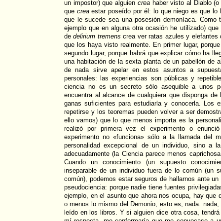
un impostor) que alguien
crea
haber visto al Diablo (o
que
crea
estar poseído por él: lo que niego es que lo 
que le sucede sea una posesión demoníaca. Como ta
ejemplo que en alguna otra ocasión he utilizado) que 
de
delirium tremens
crea ver ratas azules y elefantes 
que los haya visto realmente. En primer lugar, porque
segundo lugar, porque habrá que explicar cómo ha lleg
una habitación de la sexta planta de un pabellón de a
de nada sirve apelar en estos asuntos a supuesta
personales: las experiencias son públicas y repetib
ciencia no es un secreto sólo asequible a unos p
encuentra al alcance de cualquiera que disponga de 
ganas suficientes para estudiarla y conocerla. Los 
repetirse y los teoremas pueden volver a ser demostra
ello vamos) que lo que menos importa es la personal
realizó por primera vez el experimento o enunció
experimento no «funciona» sólo a la llamada del 
personalidad excepcional de un individuo, sino a la
adecuadamente (la Ciencia parece menos caprichosa q
Cuando un conocimiento (un supuesto conocimien
inseparable de un individuo fuera de lo común (un s
común), podemos estar seguros de hallarnos ante un 
pseudociencia: porque nadie tiene fuentes privilegiad
ejemplo, en el asunto que ahora nos ocupa, hay que
o menos lo mismo del Demonio, esto es, nada: nada, 
leído en los libros. Y si alguien dice otra cosa, tendr
mí respecta, me conformaría que me convocase a un