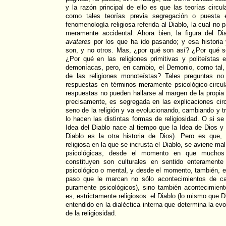
y la razón principal de ello es que las teorías circu
como tales teorías previa segregación o puesta e
fenomenología religiosa referida al Diablo, la cual n
meramente accidental. Ahora bien, la figura del Dia
avatares
por los que ha ido pasando; y esa histori
son, y no otros. Mas, ¿por qué son así? ¿Por qué 
¿Por qué en las religiones primitivas y politeístas
demoníacas, pero, en cambio, el Demonio, como tal,
de las religiones monoteístas? Tales preguntas n
respuestas en términos meramente psicológico-circul
respuestas no pueden hallarse al margen de la propia 
precisamente, es segregada en las explicaciones circ
seno de la religión y va evolucionando, cambiando y
lo hacen las distintas formas de religiosidad. O si se
Idea del Diablo nace al tiempo que la Idea de Dios y 
Diablo es la otra historia de Dios). Pero es que
religiosa en la que se incrusta el Diablo, se aviene m
psicológicas, desde el momento en que muchos
constituyen son culturales en sentido enteramente
psicológico o mental, y desde el momento, también, 
paso que le marcan no sólo acontecimientos de cará
puramente psicológicos), sino también acontecimient
es, estrictamente religiosos: el Diablo (lo mismo que D
entendido en la dialéctica interna que determina la evo
de la religiosidad.