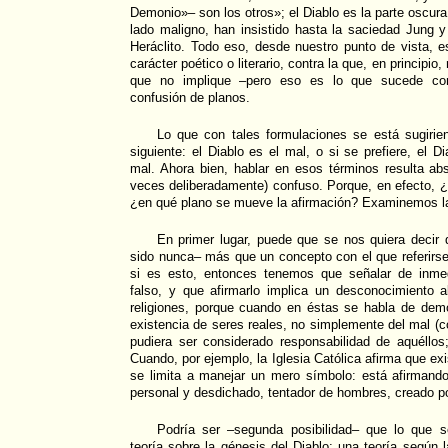
Demonio»– son los otros»; el Diablo es la parte oscur
lado maligno, han insistido hasta la saciedad Jung y
Heráclito. Todo eso, desde nuestro punto de vista, es
carácter poético o literario, contra la que, en principio
que no implique –pero eso es lo que sucede con
confusión de planos.
Lo que con tales formulaciones se está sugirien
siguiente: el Diablo es el mal, o si se prefiere, el Di
mal. Ahora bien, hablar en esos términos resulta ab
veces deliberadamente) confuso. Porque, en efecto, ¿q
¿en qué plano se mueve la afirmación? Examinemos las
En primer lugar, puede que se nos quiera decir
sido nunca– más que un concepto con el que referirs
si es esto, entonces tenemos que señalar de inme
falso, y que afirmarlo implica un desconocimiento a
religiones, porque cuando en éstas se habla de dem
existencia de seres reales, no simplemente del mal (
pudiera ser considerado responsabilidad de aquéllos
Cuando, por ejemplo, la Iglesia Católica afirma que ex
se limita a manejar un mero símbolo: está afirmando
personal y desdichado, tentador de hombres, creado p
Podría ser –segunda posibilidad– que lo que 
teoría sobre la génesis del Diablo; una teoría según 