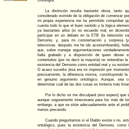
Ontología.
La distinción resulta bastante obvia; tanto 
considerado eximido de la obligación de comenzar por 
mi propia experiencia me ha permitido comprobar q
cuenta todo lo que el buen sentido y la lógica elemen
ya bastantes años (si no recuerdo mal, en diciemb
participar en un debate en la ETB (la televisión va
Demonio, y, para mi consternación y sorpresa (y
televisivas: después me he ido acostumbrando), hub
que, sobre manejar argumentaciones verdaderamente
halla grabado y a disposición de quien desee e
contertulios (por no decir la mayoría) no entendían la
existencia del Demonio como entidad real y su existe
O acaso sucedía (ésa era mi impresión por momento
precisamente, la diferencia misma, constituyendo l
en genuino argumento ontológico. Aunque, sea co
determinar cuál de las dos cosas es tontería más livia
Por lo dicho se me disculpará (eso espero) que su
aunque seguramente innecesaria para los más de los
embargo, a que se sitúe adecuadamente ante el prob
menos precavido.
Cuando preguntamos si el Diablo existe o no, es
ontológico, pues la existencia del Demonio, como 