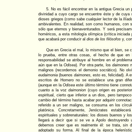
5. No es fácil encontrar en la antigua Grecia un 
divinidad a cuyo cargo se encuentre éste y de cuya 
dioses griegos (como sabe cualquier lector de la
Ilíad
ambivalentes. En realidad, son como humanos, con s
sólo que eternos y bienaventurados. Y será precisame
homéricos, a esta mitología olímpica (crítica iniciada 
que acabará por conducir al
dios de los filósofos
y, con
Que en Grecia el mal, lo mismo que el bien, se c
lo prueba, entre otras cosas, el hecho de que en 
responsabilidad se atribuye al hombre en el problem
aún que en la
Odisea
). Por otra parte, los
daimones
n
malignos (recordemos el demonio socrático). No o
eudaimonia
(buenos
daimones,
esto es, felicidad). A 
escritos de Homero no se establece una gran dife
(aunque en la
Odisea
este último término tiene conno
cuanto a la voz
daimonion
(cuyo origen es posterio
espiritual, cierto que inferior a un dios, pero tampo
cambio del término hasta acabar por adquirir connotac
referido a un ser maligno, se consuma en los círcul
platónica. Concretamente, Jenócrates establece
espirituales y sobrenaturales: los dioses buenos y l
llegará a decir que si se ve a Apolo destruyendo
debemos creer que es realmente él: se trata, sin
adoptado su forma. Al final de la época helenísti