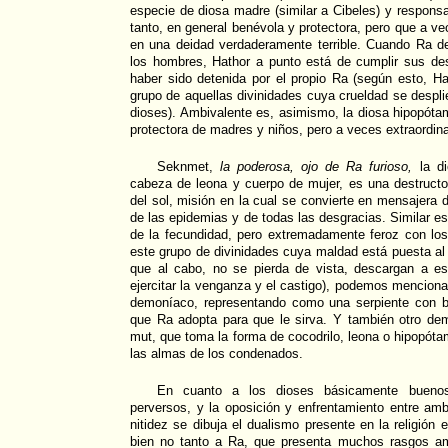
especie de diosa madre (similar a Cibeles) y responsabl
tanto, en general benévola y protectora, pero que a ve
en una deidad verdaderamente terrible. Cuando Ra de
los hombres, Hathor a punto está de cumplir sus des
haber sido detenida por el propio Ra (según esto, Ha
grupo de aquellas divinidades cuya crueldad se despli
dioses). Ambivalente es, asimismo, la diosa hipopót
protectora de madres y niños, pero a veces extraordin
Seknmet,
la poderosa,
ojo de Ra furioso,
la di
cabeza de leona y cuerpo de mujer, es una destructo
del sol, misión en la cual se convierte en mensajera 
de las epidemias y de todas las desgracias. Similar es
de la fecundidad, pero extremadamente feroz con lo
este grupo de divinidades cuya maldad está puesta al 
que al cabo, no se pierda de vista, descargan a es
ejercitar la venganza y el castigo), podemos mencion
demoníaco, representando como una serpiente con b
que Ra adopta para que le sirva. Y también otro de
mut, que toma la forma de cocodrilo, leona o hipopót
las almas de los condenados.
En cuanto a los dioses básicamente buenos
perversos, y la oposición y enfrentamiento entre am
nitidez se dibuja el dualismo presente en la religión e
bien no tanto a Ra, que presenta muchos rasgos am