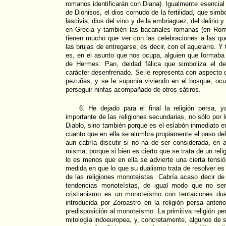
romanos identificarán con Diana). Igualmente esencial r
de Dionisos, el dios cornudo de la fertilidad, que simbol
lascivia; dios del vino y de la embriaguez, del delirio y
en Grecia y también las bacanales romanas (en Ro
tienen mucho que ver con las celebraciones a las q
las brujas de entregarse, es decir, con el aquelarre. 
es, en el asunto que nos ocupa, alguien que formaba p
de Hermes: Pan, deidad fálica que simboliza el d
carácter desenfrenado. Se le representa con aspecto c
pezuñas, y se le suponía viviendo en el bosque, ocu
perseguir ninfas acompañado de otros sátiros.
6. He dejado para el final la religión persa,
importante de las religiones secundarias, no sólo por 
Diablo, sino también porque es el eslabón inmediato ent
cuanto que en ella se alumbra propiamente el paso de
aun cabría discutir si no ha de ser considerada, en a
misma, porque si bien es cierto que se trata de un reli
lo es menos que en ella se advierte una cierta tensi
medida en que lo que su dualismo trata de resolver es
de las religiones monoteístas. Cabría acaso decir d
tendencias monoteístas, de igual modo que no ser
cristianismo es un monoteísmo con tentaciones dua
introducida por Zoroastro en la religión persa ante
predisposición al monoteísmo. La primitiva religión pe
mitología indoeuropea, y, concretamente, algunos de s