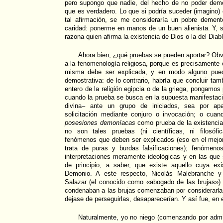
pero supongo que nadie, del hecho de no poder demos
que es verdadero. Lo que si podría suceder (imagino) 
tal afirmación, se me consideraría un pobre demen
caridad: ponerme en manos de un buen alienista. Y, 
razona quien afirma la existencia de Dios o la del Diabl
Ahora bien, ¿qué pruebas se pueden aportar? Obv
a la fenomenología religiosa, porque es precisamente 
misma debe ser explicada, y en modo alguno pue
demostrativa: de lo contrario, habría que concluir tam
entero de la religión egipcia o de la griega, pongamo
cuando la prueba se busca en la supuesta manifestació
divina– ante un grupo de iniciados, sea por apa
solicitación mediante conjuro o invocación; o cua
posesiones demoníacas
como prueba de la existencia
no son tales pruebas (ni científicas, ni filosófi
fenómenos que deben ser explicados (eso en el mejo
trata de puras y burdas falsificaciones); fenómen
interpretaciones meramente ideológicas y en las que 
de principio, a saber, que existe aquello cuya exi
Demonio. A este respecto, Nicolás Malebranche y
Salazar (el conocido como «abogado de las brujas»)
condenaban a las brujas comenzaban por considerarlas
dejase de perseguirlas, desaparecerían. Y así fue, en 
Naturalmente, yo no niego (comenzando por admi