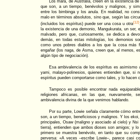
Los mara, de Australia, creen en la existencia de
que son, a un tiempo, benévolos y malignos, y sim
entre los bimbinga y los anula. En realidad, no con
malo en términos absolutos, sino que, según las circ
{12}
(incluidos los espíritus) puede ser una cosa u otra
la existencia de una demonio, Mangukurata, un ser, 
malvado, pero que, curiosamente, se dedica a devo
demás, en todas estas mitologías, los demonios son 
como unos pobres diablos a los que la cosa más f
engañar (los naga, de Asma, creen que, al menos, es
algún tipo de negociación).
Esa ambivalencia de los espíritus es asimismo a
yami, malayo-polinesios, quienes entienden que, si 
espíritus pueden comportarse como tales, y lo hacen c
Tampoco es posible encontrar nada equiparable
religiones africanas, en las que, nuevamente, s
ambivalencia divina de la que venimos hablando.
Por su parte, Lowie señala claramente cómo entre
son, a un tiempo, beneficiosos y malignos. Y los ekoi
principales, Osaw (maligno y asociado al cielo) y Nsi 
tierra), entienden que ambos dioses son amigos; y l
primero se muestra benévolo, en tanto que su com
perversa: «A veces –escribe Lowie–, parece casi 