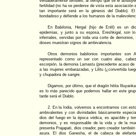
verdaderamente terribles, al tiempo que se le atribuy
fertilidad (no ha se perderse de vista esta asociación en
tan importante será en la génesis del Diablo). E
bondadoso y defiende a los humanos de la malevolenci
En Babilonia, Hergal (hijo de Enlil) es un d
epidemias, y junto a su esposa, Ereshkigal, son l
infernales, servidas por toda una corte de demonios, 
dioses muestran signos de ambivalencia.
Otros demonios babilonios importantes son A
representado como un ser con cuatro alas, cabe
escorpión, la demonia Lamastu (precedente acaso de 
a las mujeres embarazadas, y Lilitu (¿convertida lueg
y chupadora de sangre.
Digamos, por último, que el dragón hitita Illuyanka
es lo más parecido que podemos hallar en este grup
tarde será el Diablo.
2. En la India, volvemos a encontrarnos con est
ambivalentes y con divinidades básicamente especial
dios del fuego en la época védica, es apacible y ter
demonios, y es responsable de la vida y de la mu
presenta Prajapati, dios creador, pero creador también 
asura. El dios Ganesha, el de cabeza de elefante