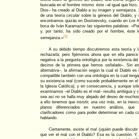
buscada en el hombre mismo: éste –al igual que hizo,
Dios– ha creado al Diablo a su imagen y semejanza. 
de una teoría
circular
sobre la génesis del Diablo, y
encontramos quizás en Dostoievsky, cuando en
Los 
boca de Iván Karamazov las siguientes palabras: «Pien
y, por tanto, ha sido creado por el hombre, éste
{3}
semejanza.»
A su debido tiempo discutiremos esta teoría y 
rechazarla; pero fijémonos ahora que en ella parec
negativa a la pregunta ontológica por la existencia de
decirse de la primera que hemos señalado–. Sin em
alternativa–, la afirmación según la cual el Diablo es 
compatible también con una ontología en la cual teng
su existencia real (como sucede probablemente en el c
la Iglesia Católica); y en consecuencia, y aunque sól
examinamos –el Diablo es el mal– resulta ambigua y 
sea así no se halla muy alejado del deseo de muchos d
a ello tenemos que insistir, una vez más, en la inexc
planos diferenciados en nuestro análisis, que r
clarificadores como para poder determinar en cada 
hablando.
Ciertamente, existe el mal (¡quién puede discutir 
que ver el mal con el Diablo? Esa es la cuestión. Y,