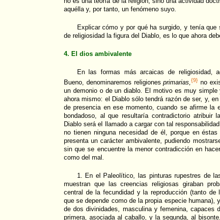
no es una teoría de la religión, sino una actividad doc
aquélla y, por tanto, un fenómeno suyo.
Explicar cómo y por qué ha surgido, y tenía que s
de religiosidad la figura del Diablo, es lo que ahora de
4. El dios ambivalente
En las formas más arcaicas de religiosidad, a
{9}
Bueno, denominaremos religiones
primarias,
no exis
un demonio o de un diablo. El motivo es muy simple
ahora mismo: el Diablo sólo tendrá razón de ser, y, e
de presencia en ese momento, cuando se afirme la e
bondadoso, al que resultaría contradictorio atribuir 
Diablo será el llamado a cargar con tal responsabilidad
no tienen ninguna necesidad de él, porque en éstas 
presenta un carácter ambivalente, pudiendo mostrars
sin que se encuentre la menor contradicción en hacer
como del mal.
1. En el Paleolítico, las pinturas rupestres de 
muestran que las creencias religiosas giraban pro
central de la fecundidad y la reproducción (tanto de
que se depende como de la propia especie humana), y 
de dos divinidades, masculina y femenina, capaces de
primera, asociada al caballo, y la segunda, al bisont