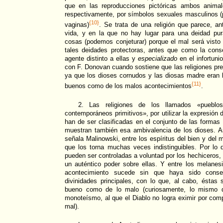
que en las reproducciones pictóricas ambos animal
respectivamente, por símbolos sexuales masculinos (
{10}
vaginas)
. Se trata de una religión que parece, an
vida, y en la que no hay lugar para una deidad pu
cosas (podemos conjeturar) porque el mal será vist
tales deidades protectoras, antes que como la con
agente distinto a ellas y
especializado
en el infortun
con F. Donovan cuando sostiene que las religiones pre
ya que los dioses cornudos y las diosas madre eran 
{11}
buenos como de los malos acontecimientos
.
2. Las religiones de los llamados «pueblos
contemporáneos primitivos», por utilizar la expresió
han de ser clasificadas en el conjunto de las formas 
muestran también esa ambivalencia de los dioses. As
señala Malinowski, entre los espíritus del bien y del 
que los torna muchas veces indistinguibles. Por lo
pueden ser controladas a voluntad por los hechiceros,
un auténtico poder sobre ellas. Y entre los melane
acontecimiento sucede sin que haya sido consen
divinidades principales, con lo que, al cabo, éstas
bueno como de lo malo (curiosamente, lo mismo 
monoteísmo, al que el Diablo no logra eximir por comp
mal).