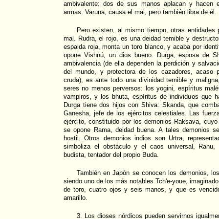
ambivalente: dos de sus manos aplacan y hacen el
armas. Varuna, causa el mal, pero también libra de él.
Pero existen, al mismo tiempo, otras entidades 
mal. Rudra, el rojo, es una deidad temible y destructor
espalda roja, monta un toro blanco, y acaba por ident
opone Vishnú, un dios bueno. Durga, esposa de Sh
ambivalencia (de ella dependen la perdición y salvaci
del mundo, y protectora de los cazadores, acaso 
cruda), es ante todo una divinidad temible y maligna
seres no menos perversos: los yogini, espíritus maléf
vampiros, y los bhuta, espíritus de individuos que 
Durga tiene dos hijos con Shiva: Skanda, que comb
Ganesha, jefe de los ejércitos celestiales. Las fuerz
ejército, constituido por los demonios Raksava, cuyo
se opone Rama, deidad buena. A tales demonios se 
hostil. Otros demonios indios son Urtra, represen
simboliza el obstáculo y el caos universal, Rahu
budista, tentador del propio Buda.
También en Japón se conocen los demonios, los 
siendo uno de los más notables Tch'e-youe, imaginad
de toro, cuatro ojos y seis manos, y que es vencid
amarillo.
3. Los dioses nórdicos pueden servirnos igualme