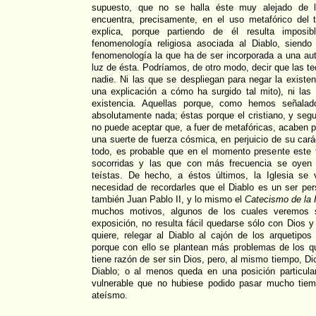
supuesto, que no se halla éste muy alejado de l
encuentra, precisamente, en el uso metafórico del
explica, porque partiendo de él resulta imposi
fenomenología religiosa asociada al Diablo, siend
fenomenología la que ha de ser incorporada a una auté
luz de ésta. Podríamos, de otro modo, decir que las t
nadie. Ni las que se despliegan para negar la existen
una explicación a cómo ha surgido tal mito), ni las
existencia. Aquellas porque, como hemos señalado
absolutamente nada; éstas porque el cristiano, y seg
no puede aceptar que, a fuer de metafóricas, acaben por
una suerte de fuerza cósmica, en perjuicio de su cará
todo, es probable que en el momento presente este 
socorridas y las que con más frecuencia se oyen 
teístas. De hecho, a éstos últimos, la Iglesia s
necesidad de recordarles que el Diablo es un ser pe
también Juan Pablo II, y lo mismo el
Catecismo de la I
muchos motivos, algunos de los cuales veremos su
exposición, no resulta fácil quedarse sólo con Dios y
quiere, relegar al Diablo al cajón de los arquetipo
porque con ello se plantean más problemas de los qu
tiene razón de ser sin Dios, pero, al mismo tiempo, Dio
Diablo; o al menos queda en una posición particular
vulnerable que no hubiese podido pasar mucho tiemp
ateísmo.