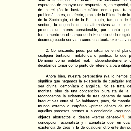
esperanza de ensayar una respuesta; y, en especial, s
de la religión lo bastante sólida como para trata
problemática es, en efecto, propia de la Filosofía de la r
de la Sociología, ni de la Psicología; tampoco de l
sentido, la segunda de las alternativas antes men
presenta un interés considerable, por cuanto que
formalmente en el campo de la Filosofía de la religi
decimos) puede ser vista como una teoría explicativa d
2. Comenzando, pues, por situarnos en el plano
cualquier tentación metafórica o poética, lo que 
Demonio como entidad real, independientemente d
decidamos tomar como punto de referencia para dibujar 
Ahora bien, nuestra perspectiva (ya lo hemos d
significa que negamos la existencia de cualquier enti
sea divina, demoníaca o angélica. No se trata de
monista, sino de una concepción pluralista de la
reconocemos la existencia de tres géneros de mate
irreductibles entre sí. No hablamos, pues, de materia
mundo externo o corpóreo –primer género de mate
aquellos procesos internos a la conciencia –segund
{4}
objetos abstractos o ideales –tercer género–
, p
concepción racionalista y materialista que, en cua
existencia de Dios ni la de cualquier otro ente divin