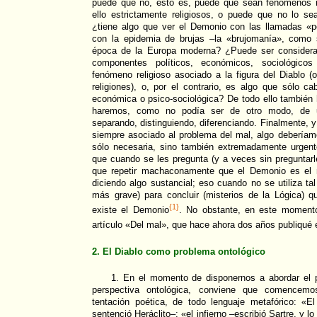
puede que no, esto es, puede que sean fenómenos 
ello estrictamente religiosos, o puede que no lo se
¿tiene algo que ver el Demonio con las llamadas 
con la epidemia de brujas –la «brujomanía», como
época de la Europa moderna? ¿Puede ser considera
componentes políticos, económicos, sociológico
fenómeno religioso asociado a la figura del Diablo 
religiones), o, por el contrario, es algo que sólo ca
económica o psico-sociológica? De todo ello también
haremos, como no podía ser de otro modo, de un
separando, distinguiendo, diferenciando. Finalmente, 
siempre asociado al problema del mal, algo deberíamo
sólo necesaria, sino también extremadamente urgen
que cuando se les pregunta (y a veces sin preguntar
que repetir machaconamente que el Demonio es el m
diciendo algo sustancial; eso cuando no se utiliza tal
más grave) para concluir (misterios de la Lógica) q
{1}
existe el Demonio
. No obstante, en este momento
artículo «Del mal», que hace ahora dos años publiqué 
2. El Diablo como problema ontológico
1. En el momento de disponernos a abordar el 
perspectiva ontológica, conviene que comencemo
tentación poética, de todo lenguaje metafórico: «
sentenció Heráclito–; «el infierno –escribió Sartre, y 