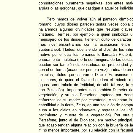
connotaciones puramente negativas: son entes malé
arpías o las gorgonas, que castigan a aquellos indivi
Pero hemos de volver aún al panteón olímpico 
romano, cuyos dioses parecen tantas veces copia d
hallaremos algunas divinidades que resultan clave
cristiano. Hermes, por ejemplo, a quien simboliza u
mensajero de los dioses, tiene un culto de carácter
más nos encontramos con la asociación entre 
subterráneo). Hades, que siendo el dios de los infi
motivo por el cual los romanos le llamarán Plutón)
enteramente maléfica (no lo son ninguna de las deida
pueden ser también dispensadoras de prosperidad y
con él se forma (acaso por primera vez) la idea de un s
tinieblas, títulos que pasarán el Diablo. Es asimismo
los mares, de quien el Diablo heredará el tridente 
aguas son símbolo de fertilidad, de ahí, tal vez, la 
con Poseidón). Importantes son también Deméter (l
vegetación, y su hija Perséfone, raptada por Hade
esfuerzos de su madre por rescatarla. Mas como la
esterilidad a la tierra, Zeus, en una solución de com
suba a los cielos en primavera y regrese a los inf
nacimiento y muerte de la vegetación). Por otra 
Perséfone, junto al de Dionisos, era motivo principal
que acaso tengan alguna relación con la brujería de 
Y no menos importante, por su relación con la fecundi