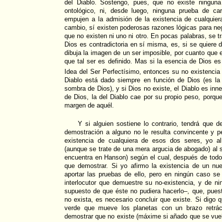
del Diablo. Sostengo, pues, que no existe ninguna
ontológico, ni, desde luego, ninguna prueba de ca
empujen a la admisión de la existencia de cualquie
cambio, sí existen poderosas razones lógicas para neg
que no existen ni uno ni otro. En pocas palabras, se tr
Dios es contradictoria en sí misma, es, si se quiere de
dibuja la imagen de un ser imposible, por cuanto que 
que tal ser es definido. Mas si la esencia de Dios es
Idea del Ser Perfectísimo, entonces su no existencia
Diablo está dado siempre en función de Dios (es la ot
sombra de Dios), y si Dios no existe, el Diablo es inn
de Dios, la del Diablo cae por su propio peso, porque
margen de aquél.
Y si alguien sostiene lo contrario, tendrá que d
demostración a alguno no le resulta convincente y pe
existencia de cualquiera de esos dos seres, yo a
(aunque se trate de una mera argucia de abogado) al se
encuentra en Hanson) según el cual, después de todo,
que demostrar. Si yo afirmo la existencia de un n
aportar las pruebas de ello, pero en ningún caso se
interlocutor que demuestre su no-existencia, y de n
supuesto de que éste no pudiera hacerlo–, que, pue
no exista, es necesario concluir que existe. Si digo
verde que mueve los planetas con un brazo retráct
demostrar que no existe (máxime si añado que se vuelv