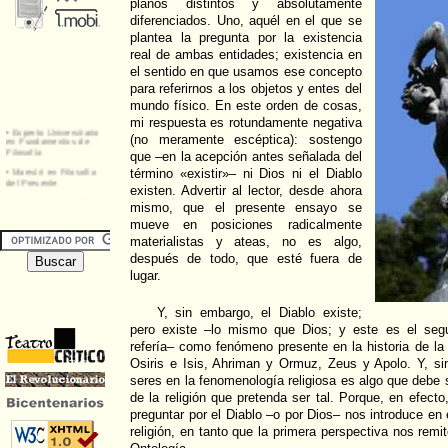
planos distintos y absolutamente
diferenciados. Uno, aquél en el que se
plantea la pregunta por la existencia
real de ambas entidades; existencia en
el sentido en que usamos ese concepto
para referirnos a los objetos y entes del
mundo físico. En este orden de cosas,
mi respuesta es rotundamente negativa
(no meramente escéptica): sostengo
que –en la acepción antes señalada del
término «existir»– ni Dios ni el Diablo
existen. Advertir al lector, desde ahora
mismo, que el presente ensayo se
mueve en posiciones radicalmente
materialistas y ateas, no es algo,
después de todo, que esté fuera de
lugar.
Y, sin embargo, el Diablo existe;
pero existe –lo mismo que Dios; y este es el seg
refería– como fenómeno presente en la historia de la 
Osiris e Isis, Ahriman y Ormuz, Zeus y Apolo. Y, si
seres en la fenomenología religiosa es algo que debe s
de la religión que pretenda ser tal. Porque, en efect
preguntar por el Diablo –o por Dios– nos introduce en 
religión, en tanto que la primera perspectiva nos remi