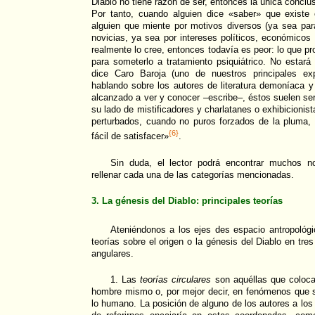
Diablo no tiene razón de ser, entonces la única conclus
Por tanto, cuando alguien dice «saber» que existe 
alguien que miente por motivos diversos (ya sea pa
novicias, ya sea por intereses políticos, económicos o
realmente lo cree, entonces todavía es peor: lo que p
para someterlo a tratamiento psiquiátrico. No estar
dice Caro Baroja (uno de nuestros principales ex
hablando sobre los autores de literatura demoníaca y
alcanzado a ver y conocer –escribe–, éstos suelen 
su lado de mistificadores y charlatanes o exhibicioni
perturbados, cuando no puros forzados de la pluma, 
{6}
fácil de satisfacer»
.
Sin duda, el lector podrá encontrar muchos n
rellenar cada una de las categorías mencionadas.
3. La génesis del Diablo: principales teorías
Ateniéndonos a los ejes des espacio antropológi
teorías sobre el origen o la génesis del Diablo en tres
angulares.
1. Las
teorías circulares
son aquéllas que colocan
hombre mismo o, por mejor decir, en fenómenos que s
lo humano. La posición de alguno de los autores a lo