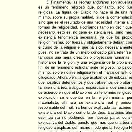
3. Finalmente, las
teorías angulares
son aquéllas
es un fenómeno religioso que, por tanto, sólo pu
religiosa. La figura del Diablo no nace ni de una r
mismo, sobre su propia maldad, ni de la contemplaci
sino que es el resultado de una necesidad interna al 
formas de religiosidad. Podríamos también decir que
necesario,
esto es, no tiene existencia real, sino me
existencia fenoménica necesaria, ya que los propi
religión misma, por fuerza y obligadamente debían cond
el curso de la religión el que ha sido, necesariament
pues, no se trata de un mero concepto para referirse 
tampoco una mera creación o proyección humanas, 
historia de la religión, y una exigencia de la propia e
fin, de un fenómeno estrictamente religioso, no psicol
mismo, sólo en clave religiosa (en el marco de la Filos
dilucidado. Ahora bien, la que acabamos de esbozar e
que nosotros defendemos y que trataremos de probar 
también una
teoría angular espiritualista,
que sería aq
de acuerdo en que el Diablo es un fenómeno religioso
explicación se encuentra en la religión misma, pe
materialista, afirmará su existencia real y pers
responsable del mal. Ya hemos explicado las razones
existencia del Diablo como la de Dios. Bástenos ahor
espiritualista no podemos, por nuestra parte, consi
explicativa del Diablo, puesto que más que una teor
religioso a explicar, del mismo modo que la Teología N