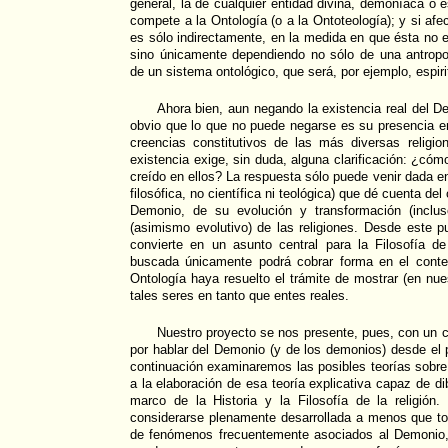
general, la de cualquier entidad divina, demoníaca o e
compete a la Ontología (o a la Ontoteología); y si afect
es sólo indirectamente, en la medida en que ésta no 
sino únicamente dependiendo no sólo de una antropol
de un sistema ontológico, que será, por ejemplo, espirit
Ahora bien, aun negando la existencia real del 
obvio que lo que no puede negarse es su presencia e
creencias constitutivos de las más diversas religi
existencia exige, sin duda, alguna clarificación: ¿cóm
creído en ellos? La respuesta sólo puede venir dada en 
filosófica, no científica ni teológica) que dé cuenta del
Demonio, de su evolución y transformación (inclus
(asimismo evolutivo) de las religiones. Desde este p
convierte en un asunto central para la Filosofía de 
buscada únicamente podrá cobrar forma en el conte
Ontología haya resuelto el trámite de mostrar (en nue
tales seres en tanto que entes reales.
Nuestro proyecto se nos presente, pues, con un 
por hablar del Demonio (y de los demonios) desde el p
continuación examinaremos las posibles teorías sobre
a la elaboración de esa teoría explicativa capaz de dib
marco de la Historia y la Filosofía de la religión.
considerarse plenamente desarrollada a menos que to
de fenómenos frecuentemente asociados al Demonio,