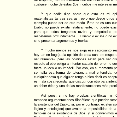
cualquier noche de éstas (los íncubos me interesan m
Y que nadie diga ahora que esto es mi opi
materialistas tal vez sea así, pero que desde otros s
ejemplo) puede ser de otro modo. Esto no es una cue
Diablo no puede existir relativamente, no puede exi
para que todos tengamos razón, y, empatados po
respetemos profundamente. El Diablo o existe o no exi
sino presentar argumentos y teorías.
Y mucho menos se nos exija ese sacrosanto resp
hoy tan en boga) a la opinión de cada cual: se respeta 
naturalmente), pero las opiniones están para ser di
respeto al otro obliga a intentar sacarlo del error; lo co
fuera un loco o un imbécil. Por eso, en el momento p
se halla esa forma de tolerancia mal entendida, 
cualquier cosa que alguien tenga a bien decir es acept
es mala cosa recordar que discutir con otro para intent
un deber ético y una de las manifestaciones más preci
Así pues, si no hay pruebas científicas, ni ló
tampoco argumentaciones filosóficas que pueden servi
la existencia del Diablo; si, por el contrario, existen 
lógico y ontológico) que avalan la imposibilidad de l
también de la existencia de Dios; y si convenimos e