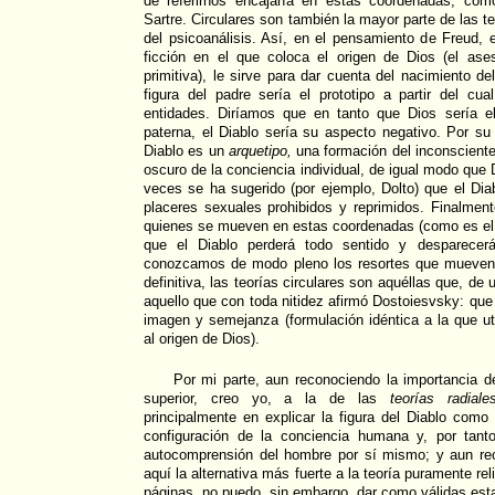
de referirnos encajaría en estas coordenadas, com
Sartre. Circulares son también la mayor parte de las 
del psicoanálisis. Así, en el pensamiento de Freud, 
ficción en el que coloca el origen de Dios (el ase
primitiva), le sirve para dar cuenta del nacimiento d
figura del padre sería el prototipo a partir del 
entidades. Diríamos que en tanto que Dios sería el
paterna, el Diablo sería su aspecto negativo. Por su
Diablo es un
arquetipo,
una formación del inconsciente 
oscuro de la conciencia individual, de igual modo que 
veces se ha sugerido (por ejemplo, Dolto) que el Di
placeres sexuales prohibidos y reprimidos. Finalmen
quienes se mueven en estas coordenadas (como es el
que el Diablo perderá todo sentido y desparece
conozcamos de modo pleno los resortes que mueven
definitiva, las teorías circulares son aquéllas que, de
aquello que con toda nitidez afirmó Dostoiesvsky: que
imagen y semejanza (formulación idéntica a la que uti
al origen de Dios).
Por mi parte, aun reconociendo la importancia d
superior, creo yo, a la de las
teorías radiale
principalmente en explicar la figura del Diablo com
configuración de la conciencia humana y, por tant
autocomprensión del hombre por sí mismo; y aun re
aquí la alternativa más fuerte a la teoría puramente re
páginas, no puedo, sin embargo, dar como válidas esta