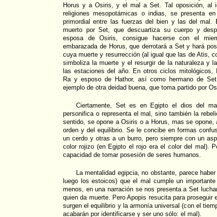
Horus y a Osiris, y el mal a Set. Tal oposición, al
religiones mesopotámicas o indias, se presenta e
primordial entre las fuerzas del bien y las del mal. 
muerto por Set, que descuartiza su cuerpo y despe
esposa de Osiris, consigue hacerse con el miem
embarazada de Horus, que derrotará a Set y hará posib
cuya muerte y resurrección (al igual que las de Atis, 
simboliza la muerte y el resurgir de la naturaleza y 
las estaciones del año. En otros ciclos mitológicos,
Ra y esposo de Hathor, así como hermano de Set, 
ejemplo de otra deidad buena, que toma partido por Osi
Ciertamente, Set es en Egipto el dios del ma
personifica o representa el mal, sino también la rebel
sentido, se opone a Osiris o a Horus, mas se opone, 
orden y del equilibrio. Se le concibe en formas conf
un cerdo y otras a un burro, pero siempre con un as
color rojizo (en Egipto el rojo era el color del mal). P
capacidad de tomar posesión de seres humanos.
La mentalidad egipcia, no obstante, parece haber 
luego los estoicos) que el mal cumple un importante 
menos, en una narración se nos presenta a Set lucha
quien da muerte. Pero Apopis resucita para proseguir 
surgen el equilibrio y la armonía universal (con el tie
acabarán por identificarse y ser uno sólo: el mal).