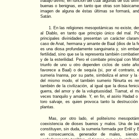
trabajo
divino, en función del cual algunas de sus divi
buenas o benignas, en tanto que otras son básicam
imagen de alguna de éstas últimas se formará, and
Satán.
1. En las religiones mesopotámicas no existe, des
al Diablo, en tanto que principio único del mal. P
principales divinidades presentan un carácter clara
caso de Anat, hermana y amante de Baal (dios de la fec
es una diosa profundamente sanguinaria y, sin embar
fertilidad, sino que se la representa también combatie
y de la esterilidad. Pero el combate principal con Mo
triunfo de uno u otro dependen ciclos de siete años 
favorece a Baal) o de sequía (si, por el contrario,
sumeria Inanna, por su parte, simboliza el amor y la 
del mismo modo, el también sumerio Ninurta es re
también de la civilización, al igual que la diosa fenic
guerra, del amor y de la voluptuosidad. Tiamat, el m
veces tranquilo y amable. Y, en fin, el asirio Hadad 
toro salvaje, es quien provoca tanto la destrucció
plantas.
Mas, por otro lado, el politeísmo mesopotámi
coexistencia de dioses buenos y malos. Una de las
constituyen, sin duda, la sumeria formada por Enlil y E
en consecuencia, generador de males, siendo