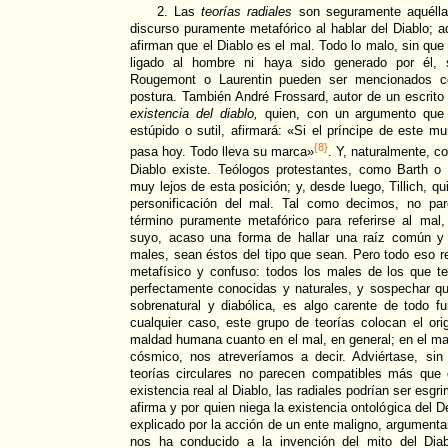
2. Las
teorías radiales
son seguramente aquéll
discurso puramente metafórico al hablar del Diablo; a
afirman que el Diablo es el mal. Todo lo malo, sin qu
ligado al hombre ni haya sido generado por él, s
Rougemont o Laurentin pueden ser mencionados c
postura. También André Frossard, autor de un escrito 
existencia del diablo,
quien, con un argumento que 
estúpido o sutil, afirmará: «Si el príncipe de este m
{8}
pasa hoy. Todo lleva su marca»
. Y, naturalmente, c
Diablo existe. Teólogos protestantes, como Barth 
muy lejos de esta posición; y, desde luego, Tillich, qu
personificación del mal. Tal como decimos, no p
término puramente metafórico para referirse al mal
suyo, acaso una forma de hallar una raíz común y
males, sean éstos del tipo que sean. Pero todo eso re
metafísico y confuso: todos los males de los que t
perfectamente conocidas y naturales, y sospechar qu
sobrenatural y diabólica, es algo carente de todo f
cualquier caso, este grupo de teorías colocan el ori
maldad humana cuanto en el mal, en general; en el mal
cósmico, nos atreveríamos a decir. Adviértase, si
teorías circulares no parecen compatibles más que
existencia real al Diablo, las radiales podrían ser esg
afirma y por quien niega la existencia ontológica del 
explicado por la acción de un ente maligno, argumentar
nos ha conducido a la invención del mito del Diab