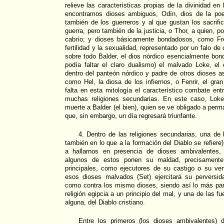
relieve las características propias de la divinidad en l
encontramos dioses ambiguos, Odín, dios de la poe
también de los guerreros y al que gustan los sacrifi
guerra, pero también de la justicia, o Thor, a quien, p
cabrío; y dioses básicamente bondadosos, como Frei
fertilidad y la sexualidad, representado por un falo de
sobre todo Balder, el dios nórdico esencialmente bo
podía faltar el claro dualismo) el malvado Loke, el
dentro del panteón nórdico y padre de otros dioses 
como Hel, la diosa de los infiernos, o Fenrir, el gra
falta en esta mitología el característico combate ent
muchas religiones secundarias. En este caso, Loke
muerte a Balder (el bien), quien se ve obligado a perma
que, sin embargo, un día regresará triunfante.
4. Dentro de las religiones secundarias, una de
también en lo que a la formación del Diablo se refiere
a hallarnos en presencia de dioses ambivalentes,
algunos de estos ponen su maldad, precisamente,
principales, como ejecutores de su castigo o su ve
esos dioses malvados (Set) ejercitará su perversi
como contra los mismo dioses, siendo así lo más pa
religión egipcia a un principio del mal, y una de las f
alguna, del Diablo cristiano.
Entre los primeros (los dioses ambivalentes) 