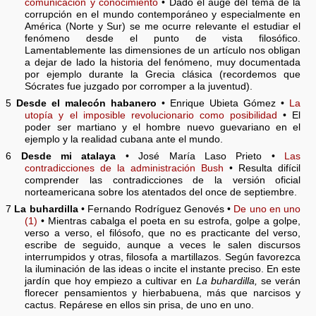
comunicación y conocimiento
• Dado el auge del tema de la
corrupción en el mundo contemporáneo y especialmente en
América (Norte y Sur) se me ocurre relevante el estudiar el
fenómeno desde el punto de vista filosófico.
Lamentablemente las dimensiones de un artículo nos obligan
a dejar de lado la historia del fenómeno, muy documentada
por ejemplo durante la Grecia clásica (recordemos que
Sócrates fue juzgado por corromper a la juventud).
5
Desde el malecón habanero
• Enrique Ubieta Gómez •
La
utopía y el imposible revolucionario como posibilidad
• El
poder ser martiano y el hombre nuevo guevariano en el
ejemplo y la realidad cubana ante el mundo.
6
Desde mi atalaya
• José María Laso Prieto •
Las
contradicciones de la administración Bush
• Resulta difícil
comprender las contradicciones de la versión oficial
norteamericana sobre los atentados del once de septiembre.
7
La buhardilla
• Fernando Rodríguez Genovés •
De uno en uno
(1)
• Mientras cabalga el poeta en su estrofa, golpe a golpe,
verso a verso, el filósofo, que no es practicante del verso,
escribe de seguido, aunque a veces le salen discursos
interrumpidos y otras, filosofa a martillazos. Según favorezca
la iluminación de las ideas o incite el instante preciso. En este
jardín que hoy empiezo a cultivar en
La buhardilla,
se verán
florecer pensamientos y hierbabuena, más que narcisos y
cactus. Repárese en ellos sin prisa, de uno en uno.