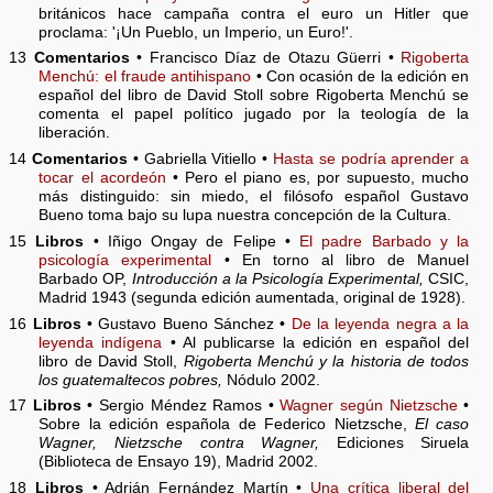
británicos hace campaña contra el euro un Hitler que
proclama: '¡Un Pueblo, un Imperio, un Euro!'.
13
Comentarios
• Francisco Díaz de Otazu Güerri •
Rigoberta
Menchú: el fraude antihispano
• Con ocasión de la edición en
español del libro de David Stoll sobre Rigoberta Menchú se
comenta el papel político jugado por la teología de la
liberación.
14
Comentarios
• Gabriella Vitiello •
Hasta se podría aprender a
tocar el acordeón
• Pero el piano es, por supuesto, mucho
más distinguido: sin miedo, el filósofo español Gustavo
Bueno toma bajo su lupa nuestra concepción de la Cultura.
15
Libros
• Iñigo Ongay de Felipe •
El padre Barbado y la
psicología experimental
• En torno al libro de Manuel
Barbado OP,
Introducción a la Psicología Experimental,
CSIC,
Madrid 1943 (segunda edición aumentada, original de 1928).
16
Libros
• Gustavo Bueno Sánchez •
De la leyenda negra a la
leyenda indígena
• Al publicarse la edición en español del
libro de David Stoll,
Rigoberta Menchú y la historia de todos
los guatemaltecos pobres,
Nódulo 2002.
17
Libros
• Sergio Méndez Ramos •
Wagner según Nietzsche
•
Sobre la edición española de Federico Nietzsche,
El caso
Wagner, Nietzsche contra Wagner,
Ediciones Siruela
(Biblioteca de Ensayo 19), Madrid 2002.
18
Libros
• Adrián Fernández Martín •
Una crítica liberal del