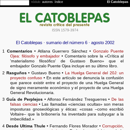
ISSN 1579-3974
El Catoblepas · sumario del número 6 · agosto 2002
1
Comentarios
• Atilana Guerrero Sánchez •
Gonzalo Puente
Ojea: filósofo y embajador
• Comentario sobre la «Crítica al
'materialismo filosófico' de Gustavo Bueno» que el
embajador Gonzalo Puente Ojea incluye en su último libro.
2
Rasguños
• Gustavo Bueno •
La Huelga General del 20J: un
proyecto confuso
• En este artículo se denuncia la confusión
que parece existir entre el proyecto de una Huelga General
de signo meramente económico y el proyecto de una Huelga
General Revolucionaria.
3
Guía de Perplejos
• Alfonso Fernández Tresguerres •
De las
falsas ciencias
• Las llamadas «ciencias ocultas» son meras
imposturas gnoseológicas y éticas: «cosas –como escribió
Voltaire– que la bribonería ha inventado para subyugar a la
imbecilidad.»
4
Desde Ultima Thule
• Fernando Flores Morador •
Corrupción,