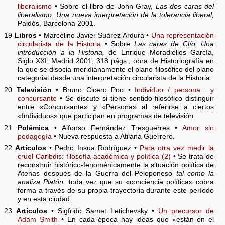
liberalismo
• Sobre el libro de John Gray,
Las dos caras del
liberalismo. Una nueva interpretación de la tolerancia liberal,
Paidós, Barcelona 2001.
19
Libros
• Marcelino Javier Suárez Ardura •
Una representación
circularista de la Historia
• Sobre
Las caras de Clío. Una
introducción a la Historia,
de Enrique Moradiellos García,
Siglo XXI, Madrid 2001, 318 págs., obra de Historiografía en
la que se disocia meridianamente el plano filosófico del plano
categorial desde una interpretación circularista de la Historia.
20
Televisión
• Bruno Cicero Poo •
Individuo / persona... y
concursante
• Se discute si tiene sentido filosófico distinguir
entre «Concursante» y «Persona» al referirse a ciertos
«Individuos» que participan en programas de televisión.
21
Polémica
• Alfonso Fernández Tresguerres •
Amor sin
pedagogía
• Nueva respuesta a Atilana Guerrero.
22
Artículos
• Pedro Insua Rodríguez •
Para otra vez medir la
cruel Caribdis: filosofía académica y política (2)
• Se trata de
reconstruir histórico-fenoménicamente la situación política de
Atenas después de la Guerra del Peloponeso
tal como la
analiza Platón,
toda vez que su «conciencia política» cobra
forma a través de su propia trayectoria durante este período
y en esta ciudad.
23
Artículos
• Sigfrido Samet Letichevsky •
Un precursor de
Adam Smith
• En cada época hay ideas que «están en el