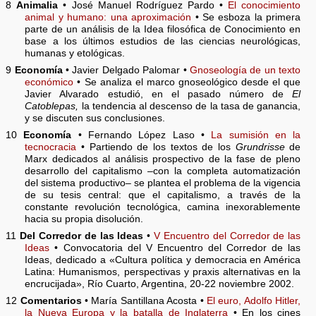
8
Animalia
• José Manuel Rodríguez Pardo •
El conocimiento
animal y humano: una aproximación
• Se esboza la primera
parte de un análisis de la Idea filosófica de Conocimiento en
base a los últimos estudios de las ciencias neurológicas,
humanas y etológicas.
9
Economía
• Javier Delgado Palomar •
Gnoseología de un texto
económico
• Se analiza el marco gnoseológico desde el que
Javier Alvarado estudió, en el pasado número de
El
Catoblepas,
la tendencia al descenso de la tasa de ganancia,
y se discuten sus conclusiones.
10
Economía
• Fernando López Laso •
La sumisión en la
tecnocracia
• Partiendo de los textos de los
Grundrisse
de
Marx dedicados al análisis prospectivo de la fase de pleno
desarrollo del capitalismo –con la completa automatización
del sistema productivo– se plantea el problema de la vigencia
de su tesis central: que el capitalismo, a través de la
constante revolución tecnológica, camina inexorablemente
hacia su propia disolución.
11
Del Corredor de las Ideas
•
V Encuentro del Corredor de las
Ideas
• Convocatoria del V Encuentro del Corredor de las
Ideas, dedicado a «Cultura política y democracia en América
Latina: Humanismos, perspectivas y praxis alternativas en la
encrucijada», Río Cuarto, Argentina, 20-22 noviembre 2002.
12
Comentarios
• María Santillana Acosta •
El euro, Adolfo Hitler,
la Nueva Europa y la batalla de Inglaterra
• En los cines