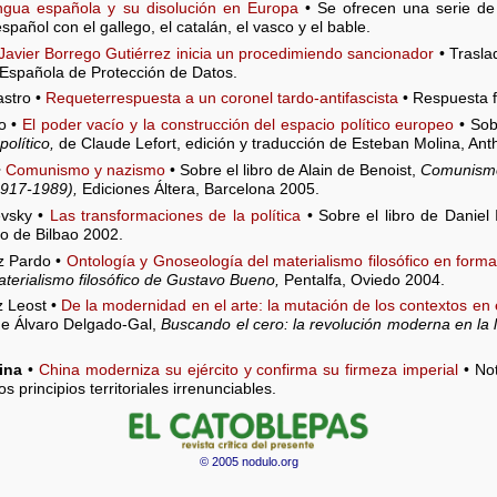
ngua española y su disolución en Europa
• Se ofrecen una serie de
añol con el gallego, el catalán, el vasco y el bable.
Javier Borrego Gutiérrez inicia un procedimiendo sancionador
• Trasla
 Española de Protección de Datos.
stro •
Requeterrespuesta a un coronel tardo-antifascista
• Respuesta f
o •
El poder vacío y la construcción del espacio político europeo
• Sob
olítico,
de Claude Lefort, edición y traducción de Esteban Molina, An
•
Comunismo y nazismo
• Sobre el libro de Alain de Benoist,
Comunismo 
(1917-1989),
Ediciones Áltera, Barcelona 2005.
evsky •
Las transformaciones de la política
• Sobre el libro de Daniel 
to de Bilbao 2002.
z Pardo •
Ontología y Gnoseología del materialismo filosófico en for
aterialismo filosófico de Gustavo Bueno,
Pentalfa, Oviedo 2004.
 Leost •
De la modernidad en el arte: la mutación de los contextos en 
o de Álvaro Delgado-Gal,
Buscando el cero: la revolución moderna en la li
ina
•
China moderniza su ejército y confirma su firmeza imperial
• Not
os principios territoriales irrenunciables.
© 2005 nodulo.org