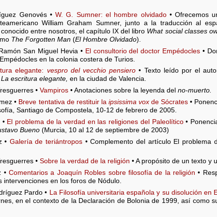
íguez Genovés •
W. G. Sumner: el hombre olvidado
• Ofrecemos un
orteamericano William Graham Sumner, junto a la traducción al e
conocido entre nosotros, el capítulo IX del libro
What social classes ow
como
The Forgotten Man
(
El Hombre Olvidado
).
Ramón San Miguel Hevia •
El consultorio del doctor Empédocles
• Don
 Empédocles en la colonia costera de Turios.
itura elegante:
vespro del vecchio pensiero
• Texto leído por el auto
,
La escritura elegante,
en la ciudad de Valencia.
resguerres •
Vampiros
• Anotaciones sobre la leyenda del
no-muerto.
ómez •
Breve tentativa de restituir la
ipsissima vox
de Sócrates
• Ponenc
sofía, Santiago de Compostela, 10-12 de febrero de 2005.
z •
El problema de la verdad en las religiones del Paleolítico
• Ponenci
Gustavo Bueno
(Murcia, 10 al 12 de septiembre de 2003)
z •
Galería de teriántropos
• Complemento del artículo El problema de
resguerres •
Sobre la verdad de la religión
• A propósito de un texto y u
z •
Comentarios a Joaquín Robles sobre filosofía de la religión
• Resp
s intervenciones en los foros de Nódulo.
dríguez Pardo •
La Filosofía universitaria española y su disolución en
rnes, en el contexto de la Declaración de Bolonia de 1999, así como 