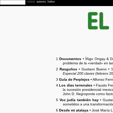
1
Documentos
• Íñigo Ongay & D
problema de la «verdad» en las
2
Rasguños
• Gustavo Bueno •
S
Especial 200 claves
(febrero 20
3
Guía de Perplejos
• Alfonso Fer
4
Los días terrenales
• Fausto Fe
la sucesión presidencial mexic
John D. Negroponte como facto
5
Voz judía también hay
• Gusta
sometidos a una transformaci
6
Desde mi atalaya
• José María L