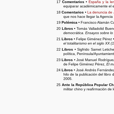
17
Comentarios
•
España y la le
equiparar académicamente el esp
18
Comentarios
•
La denuncia de 
que nos hace llegar la Agencia
19
Polémica
• Francisco Alamán Ca
20
Libros
• Tomás Valladolid Buen
democrática. Ensayos sobre lo p
21
Libros
• Felipe Giménez Pérez 
el totalitarismo en el siglo XX 
22
Libros
• Sigfrido Samet Letich
política, Península/Ayuntamien
23
Libros
• José Manuel Rodrígue
de Felipe Giménez Pérez,
El m
24
Libros
• José Andrés Fernández
hilo de la publicación del libr
2005.
25
Ante la República Popular Ch
militar chino y reafirmación de l