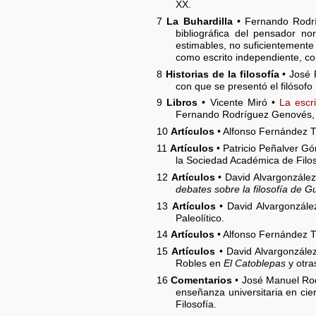
XX.
7
La Buhardilla
• Fernando Rodr
bibliográfica del pensador n
estimables, no suficientemente 
como escrito independiente, 
8
Historias de la filosofía
• José 
con que se presentó el filósofo
9
Libros
• Vicente Miró •
La escr
Fernando Rodríguez Genovés
10
Artículos
• Alfonso Fernández T
11
Artículos
• Patricio Peñalver G
la Sociedad Académica de Filo
12
Artículos
• David Alvargonzále
debates sobre la filosofía de 
13
Artículos
• David Alvargonzále
Paleolítico.
14
Artículos
• Alfonso Fernández T
15
Artículos
• David Alvargonzále
Robles en
El Catoblepas
y otra
16
Comentarios
• José Manuel Ro
enseñanza universitaria en cie
Filosofía.