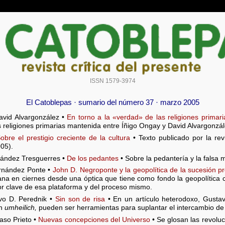
ISSN 1579-3974
El Catoblepas · sumario del número 37 · marzo 2005
avid Alvargonzález •
En torno a la «verdad» de las religiones primari
 religiones primarias mantenida entre Íñigo Ongay y David Alvargonzále
obre el prestigio creciente de la cultura
• Texto publicado por la re
05).
nández Tresguerres •
De los pedantes
• Sobre la pedantería y la falsa 
rnández Ponte •
John D. Negroponte y la geopolítica de la sucesión p
ana en ciernes desde una óptica que tiene como fondo la geopolítica 
r clave de esa plataforma y del proceso mismo.
vo D. Perednik •
Sin son de risa
• En un artículo heterodoxo, Gusta
ón
umheilich,
pueden ser herramientas para suplantar el intercambio de 
aso Prieto •
Nuevas concepciones del Universo
• Se glosan las revoluc