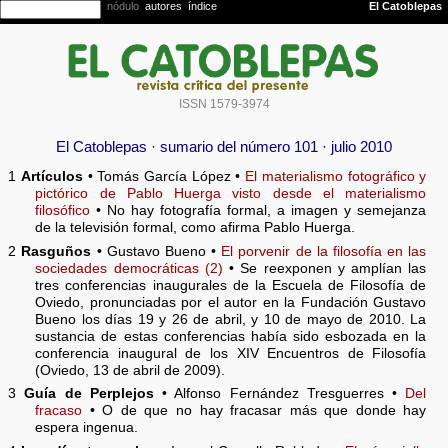
ISSN 1579-3974
El Catoblepas · sumario del número 101 · julio 2010
1
Artículos
• Tomás García López •
El materialismo fotográfico y
pictórico de Pablo Huerga visto desde el materialismo
filosófico
• No hay fotografía formal, a imagen y semejanza
de la televisión formal, como afirma Pablo Huerga.
2
Rasguños
• Gustavo Bueno •
El porvenir de la filosofía en las
sociedades democráticas (2)
• Se reexponen y amplían las
tres conferencias inaugurales de la Escuela de Filosofía de
Oviedo, pronunciadas por el autor en la Fundación Gustavo
Bueno los días 19 y 26 de abril, y 10 de mayo de 2010. La
sustancia de estas conferencias había sido esbozada en la
conferencia inaugural de los XIV Encuentros de Filosofía
(Oviedo, 13 de abril de 2009).
3
Guía de Perplejos
• Alfonso Fernández Tresguerres •
Del
fracaso
• O de que no hay fracasar más que donde hay
espera ingenua.