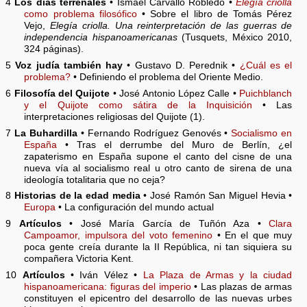
4
Los días terrenales
• Ismael Carvallo Robledo •
Elegía criolla
como problema filosófico
• Sobre el libro de Tomás Pérez
Vejo,
Elegía criolla. Una reinterpretación de las guerras de
independencia hispanoamericanas
(Tusquets, México 2010,
324 páginas).
5
Voz judía también hay
• Gustavo D. Perednik •
¿Cuál es el
problema?
• Definiendo el problema del Oriente Medio.
6
Filosofía del Quijote
• José Antonio López Calle •
Puichblanch
y el Quijote como sátira de la Inquisición
• Las
interpretaciones religiosas del Quijote (1).
7
La Buhardilla
• Fernando Rodríguez Genovés •
Socialismo en
España
• Tras el derrumbe del Muro de Berlín, ¿el
zapaterismo en España supone el canto del cisne de una
nueva vía al socialismo real u otro canto de sirena de una
ideología totalitaria que no ceja?
8
Historias de la edad media
• José Ramón San Miguel Hevia •
Europa
• La configuración del mundo actual
9
Artículos
• José María García de Tuñón Aza •
Clara
Campoamor, impulsora del voto femenino
• En el que muy
poca gente creía durante la II República, ni tan siquiera su
compañera Victoria Kent.
10
Artículos
• Iván Vélez •
La Plaza de Armas y la ciudad
hispanoamericana: figuras del imperio
• Las plazas de armas
constituyen el epicentro del desarrollo de las nuevas urbes