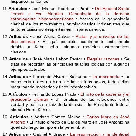
hispanoamericanas.
11
Artículos
• José Manuel Rodríguez Pardo •
Del Apóstol Santo
Tomás a Evo Morales. Genealogía de la derecha
extravagante hispanoamericana
• Acerca de la genealogía
clerical de los movimientos revolucionarios indigenistas que
tanto entusiasmo despiertan en Hispanoamérica.
12
Artículos
• José Alsina Calvés •
Platón y el universo de las
dos esferas
• En qué consiste exactamente este rótulo
debido a Kuhn sobre algunos modelos astronómicos
clásicos.
13
Artículos
• José María Lahoz Pastor •
Regalar razones
• Se
trata de recordar las principales falacias lógicas con algunos
ejemplos actuales.
14
Artículos
• Fernando Álvarez Balbuena •
La masonería
• La
masonería no es un hidra de las siete cabezas, todas ellas
maquinando maldades y fines inconfesables.
15
Artículos
• Fernando López Prada •
El mito de la caverna y el
presidente alemán
• Un análisis de las relaciones entre
verdad y política a raíz de la dimisión del Presidente federal
alemán Horst Köhler.
16
Artículos
• Adriano Gómez Molina •
Carlos Marx en José
Antonio
• El influjo directo de Carlos Marx en José Antonio ha
quedado largo tiempo en la penumbra.
17
Artículos
• Gabriel Andrade •
La resurrección y la identidad