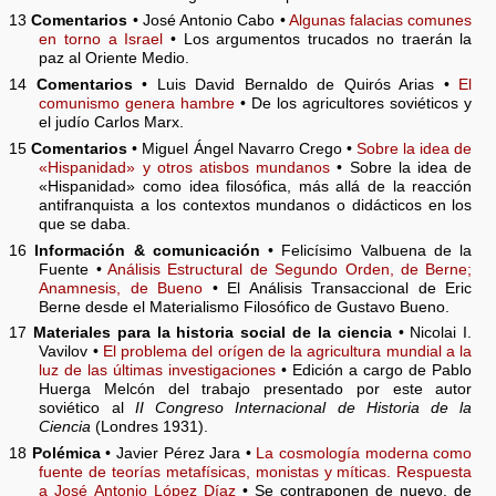
13
Comentarios
• José Antonio Cabo •
Algunas falacias comunes
en torno a Israel
• Los argumentos trucados no traerán la
paz al Oriente Medio.
14
Comentarios
• Luis David Bernaldo de Quirós Arias •
El
comunismo genera hambre
• De los agricultores soviéticos y
el judío Carlos Marx.
15
Comentarios
• Miguel Ángel Navarro Crego •
Sobre la idea de
«Hispanidad» y otros atisbos mundanos
• Sobre la idea de
«Hispanidad» como idea filosófica, más allá de la reacción
antifranquista a los contextos mundanos o didácticos en los
que se daba.
16
Información & comunicación
• Felicísimo Valbuena de la
Fuente •
Análisis Estructural de Segundo Orden, de Berne;
Anamnesis, de Bueno
• El Análisis Transaccional de Eric
Berne desde el Materialismo Filosófico de Gustavo Bueno.
17
Materiales para la historia social de la ciencia
• Nicolai I.
Vavilov •
El problema del orígen de la agricultura mundial a la
luz de las últimas investigaciones
• Edición a cargo de Pablo
Huerga Melcón del trabajo presentado por este autor
soviético al
II Congreso Internacional de Historia de la
Ciencia
(Londres 1931).
18
Polémica
• Javier Pérez Jara •
La cosmología moderna como
fuente de teorías metafísicas, monistas y míticas. Respuesta
a José Antonio López Díaz
• Se contraponen de nuevo, de