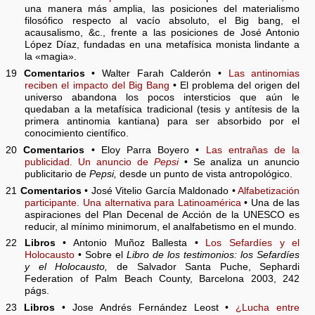
una manera más amplia, las posiciones del materialismo
filosófico respecto al vacío absoluto, el Big bang, el
acausalismo, &c., frente a las posiciones de José Antonio
López Díaz, fundadas en una metafísica monista lindante a
la «magia».
19
Comentarios
• Walter Farah Calderón •
Las antinomias
reciben el impacto del Big Bang
• El problema del origen del
universo abandona los pocos intersticios que aún le
quedaban a la metafísica tradicional (tesis y antítesis de la
primera antinomia kantiana) para ser absorbido por el
conocimiento científico.
20
Comentarios
• Eloy Parra Boyero •
Las entrañas de la
publicidad. Un anuncio de
Pepsi
• Se analiza un anuncio
publicitario de
Pepsi,
desde un punto de vista antropológico.
21
Comentarios
• José Vitelio García Maldonado •
Alfabetización
participante. Una alternativa para Latinoamérica
• Una de las
aspiraciones del Plan Decenal de Acción de la UNESCO es
reducir, al mínimo minimorum, el analfabetismo en el mundo.
22
Libros
• Antonio Muñoz Ballesta •
Los Sefardíes y el
Holocausto
• Sobre el
Libro de los testimonios: los Sefardíes
y el Holocausto,
de Salvador Santa Puche, Sephardi
Federation of Palm Beach County, Barcelona 2003, 242
págs.
23
Libros
• Jose Andrés Fernández Leost •
¿Lucha entre