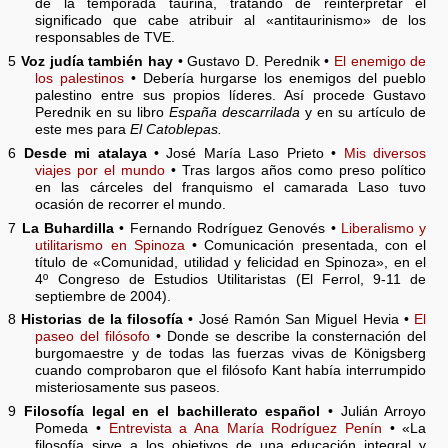
de la temporada taurina, tratando de reinterpretar el
significado que cabe atribuir al «antitaurinismo» de los
responsables de TVE.
5
Voz judía también hay
• Gustavo D. Perednik •
El enemigo de
los palestinos
• Debería hurgarse los enemigos del pueblo
palestino entre sus propios líderes. Así procede Gustavo
Perednik en su libro
España descarrilada
y en su artículo de
este mes para
El Catoblepas.
6
Desde mi atalaya
• José María Laso Prieto •
Mis diversos
viajes por el mundo
• Tras largos años como preso político
en las cárceles del franquismo el camarada Laso tuvo
ocasión de recorrer el mundo.
7
La Buhardilla
• Fernando Rodríguez Genovés •
Liberalismo y
utilitarismo en Spinoza
• Comunicación presentada, con el
título de «Comunidad, utilidad y felicidad en Spinoza», en el
4º Congreso de Estudios Utilitaristas (El Ferrol, 9-11 de
septiembre de 2004).
8
Historias de la filosofía
• José Ramón San Miguel Hevia •
El
paseo del filósofo
• Donde se describe la consternación del
burgomaestre y de todas las fuerzas vivas de Königsberg
cuando comprobaron que el filósofo Kant había interrumpido
misteriosamente sus paseos.
9
Filosofía legal en el bachillerato español
• Julián Arroyo
Pomeda •
Entrevista a Ana María Rodríguez Penín
• «La
filosofía sirve a los objetivos de una educación integral y