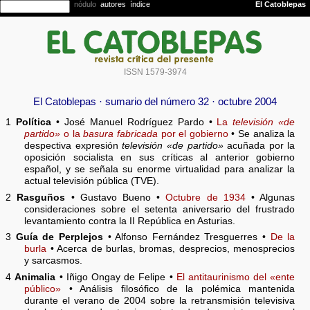
ISSN 1579-3974
El Catoblepas · sumario del número 32 · octubre 2004
1
Política
• José Manuel Rodríguez Pardo •
La
televisión «de
partido»
o la
basura fabricada
por el gobierno
• Se analiza la
despectiva expresión
televisión «de partido»
acuñada por la
oposición socialista en sus críticas al anterior gobierno
español, y se señala su enorme virtualidad para analizar la
actual televisión pública (TVE).
2
Rasguños
• Gustavo Bueno •
Octubre de 1934
• Algunas
consideraciones sobre el setenta aniversario del frustrado
levantamiento contra la II República en Asturias.
3
Guía de Perplejos
• Alfonso Fernández Tresguerres •
De la
burla
• Acerca de burlas, bromas, desprecios, menosprecios
y sarcasmos.
4
Animalia
• Iñigo Ongay de Felipe •
El antitaurinismo del «ente
público»
• Análisis filosófico de la polémica mantenida
durante el verano de 2004 sobre la retransmisión televisiva