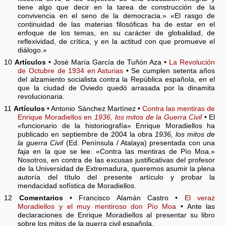
tiene algo que decir en la tarea de construcción de la
convivencia en el seno de la democracia.» «El rasgo de
continuidad de las materias filosóficas ha de estar en el
enfoque de los temas, en su carácter de globalidad, de
reflexividad, de crítica, y en la actitud con que promueve el
diálogo.»
10
Artículos
• José María García de Tuñón Aza •
La Revolución
de Octubre de 1934 en Asturias
• Se cumplen setenta años
del alzamiento socialista contra la República española, en el
que la ciudad de Oviedo quedó arrasada por la dinamita
revolucionaria.
11
Artículos
• Antonio Sánchez Martínez •
Contra las mentiras de
Enrique Moradiellos en
1936, los mitos de la Guerra Civil
• El
«funcionario de la historiografía» Enrique Moradiellos ha
publicado en septiembre de 2004 la obra
1936, los mitos de
la guerra Civil
(Ed. Península / Atalaya) presentada con una
faja
en la que se lee: «Contra las mentiras de Pío Moa.»
Nosotros, en contra de las excusas justificativas del profesor
de la Universidad de Extremadura, queremos asumir la plena
autoría del título del presente artículo y probar la
mendacidad sofística de Moradiellos.
12
Comentarios
• Francisco Alamán Castro •
El veraz
Moradiellos y el muy mentiroso don Pío Moa
• Ante las
declaraciones de Enrique Moradiellos al presentar su libro
sobre los mitos de la guerra civil española.